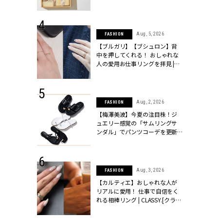
ッシィ]
物とは？ | CLASSY.[クラッシィ]
 24, 2026
Aug, 5, 2026
FASHION
方３選】結婚
【ブルガリ】【ブシュロン】背
“シンプル黒ワ
中を押してくれる！ おしゃれな
フ』で盛るのが
人の愛用お仕事リングを拝見 |
[クラッシィ]
CLASSY.[クラッシィ]
 18, 2025
Aug, 2, 2026
FASHION
ティエ人気リ
【梅澤美波】今夏の注目株！ジ
ニティetc.
ュエリー感覚の「サムリングサ
選ぶ人増えて
ンダル」でパンツコーデを更新 |
[クラッシィ]
CLASSY.[クラッシィ]
 24, 2026
Aug, 3, 2026
FASHION
服”は【セオ
【カルティエ】おしゃれな人が
婚式にも仕事
リアルに愛用！ 仕事で自信をく
シック４選 |
れる相棒リング | CLASSY.[クラッ
ィ]
シィ]