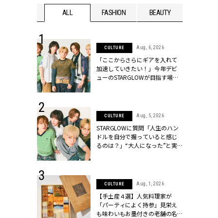
WEDDING
ALL
FASHION
BEAUTY
WEDDIN
 16, 2026
Aug, 6, 2026
CULTURE
はアリ？お呼
「ここからさらにギアを入れて
コーデ＆マナ
加速していきたい！」今年デビ
Y.[クラッシィ]
ューのSTARGLOWが目指す場所
とは？【3rdシングル『Drivin' My
Life』発売】 | CLASSY.[クラッシ
ィ]
 13, 2025
Aug, 5, 2026
CULTURE
ブランドのリ
STARGLOWに質問「人生のハン
0代カップルの
ドルを自分で握っていると感じ
SSY.[クラッシ
るのは？」“大️人になった”と実
感する瞬間【3rdシングル
『Drivin' My Life』発売】 |
CLASSY.[クラッシィ]
 30, 2026
Aug, 1, 2026
CULTURE
リー】1つでも
【手土産４選】人気料理家が
ポメラートの
「パーティによく持参」見栄え
シリーズに注
も味わいもお墨付きの老舗の名