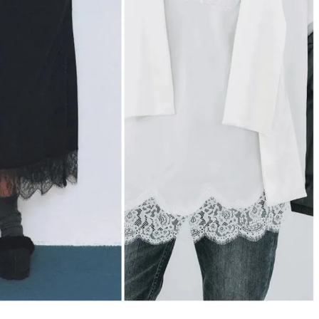
ィ]
目 | CLASSY.[クラ
Nov, 17, 2025
Mar,
BEAUTY
WEDDING
【落ちない名品リップ10選】塗
【トレンドの巻き
り直しできない・皮むけしやす
式ゲスト服の鉄板
いetc.悩みをクリア | CLASSY.[ク
ンピ”は『スカー
ラッシィ]
正解！ | CLASSY.
Jul, 13, 2026
Aug,
BEAUTY
WEDDING
朝の“寝ぐせ直し”はもういらな
20万円台〜【カル
い！夜に仕込む「ヘアケア家
ング４選】ラブ、トリ
電」3選 | CLASSY.[クラッシィ]
を『マリッジ』に
ます！ | CLASSY.
Aug, 7, 2026
Mar,
BEAUTY
WEDDING
冷房・紫外線etc...「夏の隠れ乾
失敗しない“ゲスト
燥」を防ぐ【ベタつかない名品
リー】にある！結
クリーム】3選＜30代のベストコ
にも使える上質ベー
スメ＞ | CLASSY.[クラッシィ]
CLASSY.[クラッシ