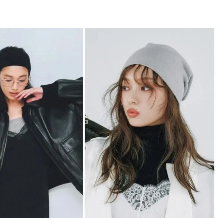
BEAUTY
Aug, 5, 2026
Feb,
BEAUTY
WEDDING
忙しい毎日に「うるおいター
結婚式に黒ドレス
ボ」を。新【SOFINA BASIC＋】
ばれで失敗しない
のお手入れでうるおってなめら
ーを解説 | CLASS
かな肌を目指す | CLASSY.[クラッ
シィ]
Aug, 6, 2026
Aug,
BEAUTY
WEDDING
【ヘアアクセ6選】手抜きに見え
【結婚指輪】人気
ない！アラサーのまとめ髪が垢
ング22選｜20〜3
抜ける「即戦力アクセ」たち |
エピソードも | CLA
CLASSY.[クラッシィ]
ィ]
Aug, 5, 2026
Jun,
BEAUTY
WEDDING
ユニクロ名品も！日焼け対策ガ
【一生ものジュエ
チ勢の「ないと無理」なアイテ
存在感が際立つ！
ムハック7選 | CLASSY.[クラッシ
「トゥギャザー」