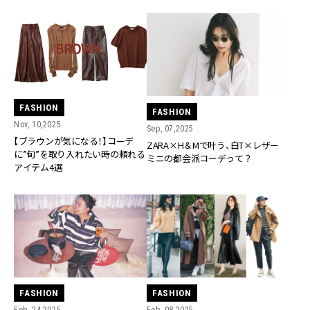
FASHION
FASHION
Nov, 10,2025
Sep, 07,2025
【ブラウンが気になる！】コーデ
ZARA×H＆Mで叶う、白T×レザー
に”旬”を取り入れたい時の頼れる
ミニの都会派コーデって？
アイテム4選
FASHION
FASHION