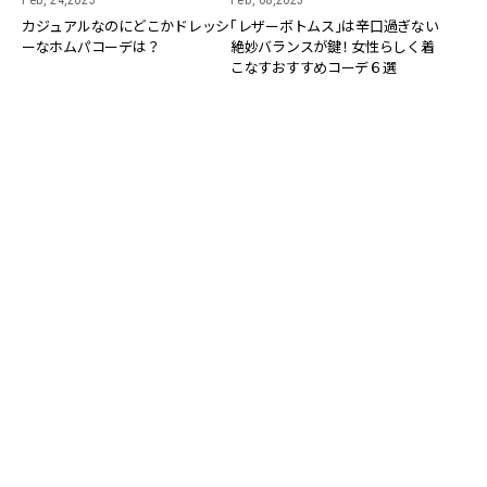
Feb, 24,2025
Feb, 08,2025
カジュアルなのにどこかドレッシ
「レザーボトムス」は辛口過ぎない
ーなホムパコーデは？
絶妙バランスが鍵！ 女性らしく着
こなすおすすめコーデ６選
FASHION
FASHION
Dec, 14,2023
Dec, 21,2022
辛口になりすぎない！デイリーに
大人がはいてもイタくない、子供
馴染む「レザーボトムス」コーデ６
っぽく見えない「ミニスカート」コ
選
ーデ６選