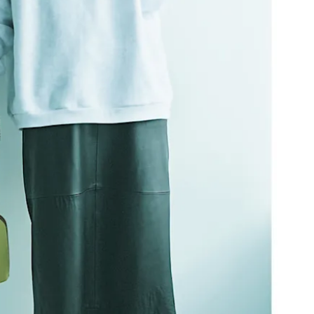
ラッシィ]
目 | CLASSY.[クラ
Aug, 5, 2026
Dec,
BEAUTY
WEDDING
忙しい毎日に「うるおいター
【結婚式のお呼ば
ボ」を。新【SOFINA BASIC＋】
事情】アンテプリマ、
のお手入れでうるおってなめら
「小さくても収納
かな肌を目指す | CLASSY.[クラッ
件！ | CLASSY.[
シィ]
Jul, 13, 2026
Mar,
BEAUTY
WEDDING
朝の“寝ぐせ直し”はもういらな
【ティファニー】
い！夜に仕込む「ヘアケア家
び目”モチーフの
電」3選 | CLASSY.[クラッシィ]
本命 | CLASSY.[
Aug, 4, 2026
Mar,
BEAUTY
WEDDING
【猛暑ダメージ】はまずリセッ
【トレンドの巻き
ト！30代の夏枯れ肌を救う「先
式ゲスト服の鉄板
回りエイジングケア」美容液3選
ンピ”は『スカー
| CLASSY.[クラッシィ]
正解！ | CLASSY.