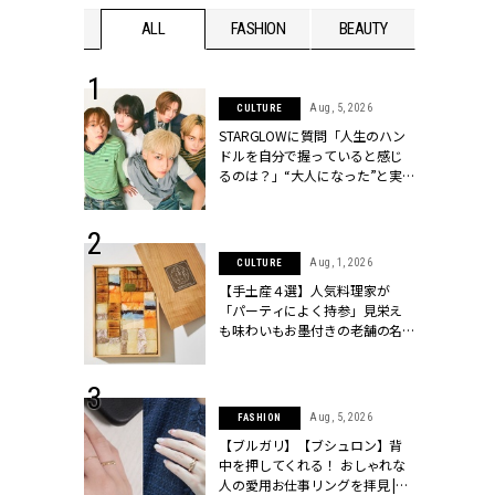
WEDDING
ALL
FASHION
BEAUTY
WEDDIN
 16, 2026
Aug, 5, 2026
CULTURE
はアリ？お呼
STARGLOWに質問「人生のハン
コーデ＆マナ
ドルを自分で握っていると感じ
Y.[クラッシィ]
るのは？」“大️人になった”と実
感する瞬間【3rdシングル
『Drivin' My Life』発売】 |
CLASSY.[クラッシィ]
 13, 2025
Aug, 1, 2026
CULTURE
ブランドのリ
【手土産４選】人気料理家が
0代カップルの
「パーティによく持参」見栄え
SSY.[クラッシ
も味わいもお墨付きの老舗の名
物とは？ | CLASSY.[クラッシィ]
 30, 2026
Aug, 5, 2026
FASHION
リー】1つでも
【ブルガリ】【ブシュロン】背
ポメラートの
中を押してくれる！ おしゃれな
シリーズに注
人の愛用お仕事リングを拝見 |