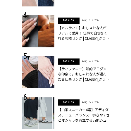
ッシィ]
CLASSY.[クラッシィ]
 24, 2025
Aug, 3, 2026
FASHION
れバッグ最新
【カルティエ】おしゃれな人が
プラダetc.
リアルに愛用！ 仕事で自信をく
力あり」が条
れる相棒リング | CLASSY.[クラッ
クラッシィ]
シィ]
 28, 2026
Aug, 4, 2026
FASHION
結婚指輪は“結
【ティファニー】知的でモダン
最愛リングが大
な印象に。おしゃれな人が選ん
クラッシィ]
だお仕事リング | CLASSY.[クラッ
シィ]
 24, 2026
Aug, 5, 2026
FASHION
方３選】結婚
【白系スニーカー4選】アディダ
“シンプル黒ワ
ス、ニューバランス…歩きやすさ
フ』で盛るのが
とオシャレを両立する万能シュ
[クラッシィ]
ーズ | CLASSY.[クラッシィ]