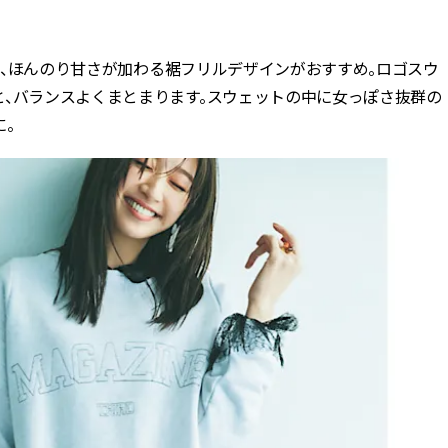
BEAUTY
」は、ほんのり甘さが加わる裾フリルデザインがおすすめ。ロゴスウ
と、バランスよくまとまります。スウェットの中に女っぽさ抜群の
Aug, 5, 2026
Feb,
BEAUTY
WEDDING
。
ユニクロ名品も！日焼け対策ガ
結婚式に黒ドレス
チ勢の「ないと無理」なアイテ
ばれで失敗しない
ムハック7選 | CLASSY.[クラッシ
ーを解説 | CLASS
ィ]
Aug, 6, 2026
Aug,
BEAUTY
WEDDING
【ヘアアクセ6選】手抜きに見え
【結婚指輪】人気
ない！アラサーのまとめ髪が垢
ング22選｜20〜3
抜ける「即戦力アクセ」たち |
エピソードも | CLA
CLASSY.[クラッシィ]
ィ]
Nov, 17, 2025
Jun,
BEAUTY
WEDDING
【落ちない名品リップ10選】塗
【一生ものジュエ
り直しできない・皮むけしやす
存在感が際立つ！
いetc.悩みをクリア | CLASSY.[ク
「トゥギャザー」