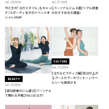
Jul, 29,2026
Jul, 27,2025
今どきの「ヨガスタイル」もキャッ
【パーソナルジム４選】リアル読者
チ！スポーティ女子のイベントオ
のおすすめを大調査！
シャレSNAP
CULTURE
Jun, 13,2024
【ヨガ＆ピラティス編】気分が上が
るアースカラーやワントーンでヘ
BEAUTY
ルシーな肌見せを
Jul, 20,2025
【成功読者のジム選び】パーソナル
で教わる手軽さNo.1はヨガ！