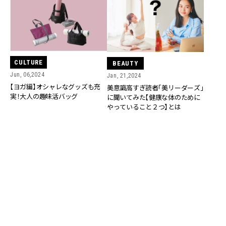
CULTURE
BEAUTY
Jun, 06,2024
Jan, 21,2024
【ヨガ編】オシャレなグッズも充
美意識高すぎ読者「美リーダーズ」
実！大人の趣味活バッグ
に聞いてみた【健康な体のために
やっていること２つ】とは
BEAUTY
COUPLE
Jan, 05,2024
Jun, 16,2023
専属読者モデルに「キレイの秘密」
読者カップルに取材！「共通の趣味