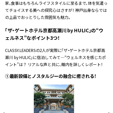
家。食事はもちろんライフスタイルに至るまで、体を気遣っ
てチョイスする美への探究心はさすが！ 神戸出身ならでは
の上品でおっとりした雰囲気も魅力。
「ザ・ゲートホテル京都高瀬川 by HULIC」の“ウ
ェルネス”なポイント3つ！
CLASSY.LEADERSの2人が実際に「ザ・ゲートホテル京都高
瀬川 by HULIC」に宿泊してみて…“ウェルネスを感じたポ
イント”は？ リアルな声と共に、館内を詳しくレポート！
①最新設備とノスタルジーの融合に癒される！