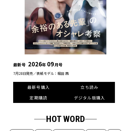
2026
09
最新号
年
月号
7月28日発売／
表紙モデル：堀田 茜
最新号購入
立ち読み
定期購読
デジタル版購入
HOT WORD