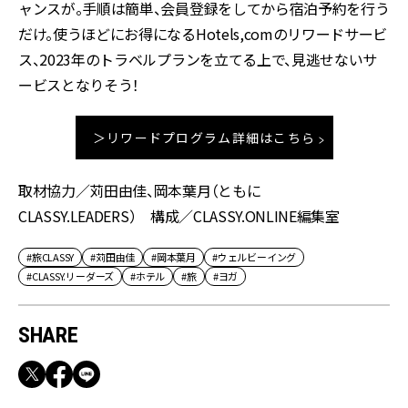
ャンスが。手順は簡単、会員登録をしてから宿泊予約を行う
だけ。使うほどにお得になるHotels,comのリワードサービ
ス、2023年のトラベルプランを立てる上で、見逃せないサ
ービスとなりそう！
＞リワードプログラム詳細はこちら
取材協力／苅田由佳、岡本葉月（ともに
CLASSY.LEADERS） 構成／CLASSY.ONLINE編集室
#旅CLASSY
#苅田由佳
#岡本葉月
#ウェルビーイング
#CLASSY.リーダーズ
#ホテル
#旅
#ヨガ
SHARE