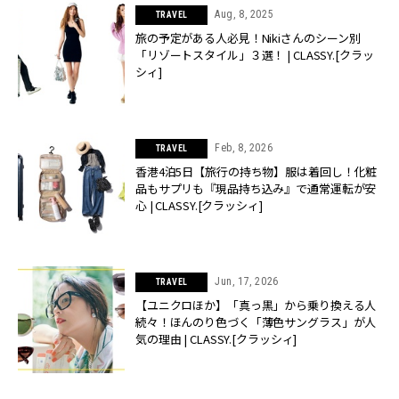
Aug, 8, 2025
TRAVEL
旅の予定がある人必見！Nikiさんのシーン別
「リゾートスタイル」３選！ | CLASSY.[クラッ
シィ]
Feb, 8, 2026
TRAVEL
香港4泊5日【旅行の持ち物】服は着回し！化粧
品もサプリも『現品持ち込み』で通常運転が安
心 | CLASSY.[クラッシィ]
Jun, 17, 2026
TRAVEL
【ユニクロほか】「真っ黒」から乗り換える人
続々！ほんのり色づく「薄色サングラス」が人
気の理由 | CLASSY.[クラッシィ]