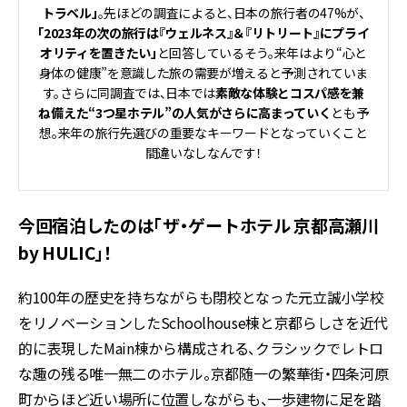
トラベル」
。先ほどの調査によると、日本の旅行者の47%が、
「2023年の次の旅行は『ウェルネス』＆『リトリート』にプライ
オリティを置きたい」
と回答しているそう。来年はより“心と
身体の健康”を意識した旅の需要が増えると予測されていま
す。さらに同調査では、日本では
素敵な体験とコスパ感を兼
ね備えた“3つ星ホテル”の人気がさらに高まっていく
とも予
想。来年の旅行先選びの重要なキーワードとなっていくこと
間違いなしなんです！
今回宿泊したのは「ザ・ゲートホテル 京都高瀬川
by HULIC」！
約100年の歴史を持ちながらも閉校となった元立誠小学校
をリノベーションしたSchoolhouse棟と京都らしさを近代
的に表現したMain棟から構成される、クラシックでレトロ
な趣の残る唯一無二のホテル。京都随一の繁華街・四条河原
町からほど近い場所に位置しながらも、一歩建物に足を踏