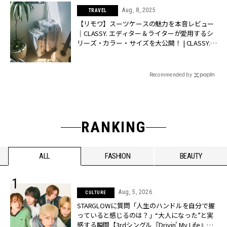
Aug, 8, 2025
TRAVEL
【リモワ】スーツケースの魅力を本音レビュー
｜CLASSY. エディター＆ライターが愛用するシ
リーズ・カラー・サイズを大公開！ | CLASSY.
[クラッシィ]
Recommended by
RANKING
ALL
FASHION
BEAUTY
Aug, 5, 2026
CULTURE
STARGLOWに質問「人生のハンドルを自分で握
っていると感じるのは？」“大️人になった”と実
感する瞬間【3rdシングル『Drivin' My Life』発