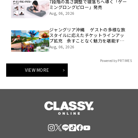
7段階の高さ調整で寝落ちへ導く「ゲー
ミングロングピロー」発売
Aug, 06, 2026
ジャングリア沖縄 ゲストの多様な旅
スタイルに応えたチケットラインアッ
プ拡充 余すことなく魅力を堪能する
「ロイヤルチケット」新登場
Aug, 06, 2026
Powered by PR TIMES
VIEW MORE