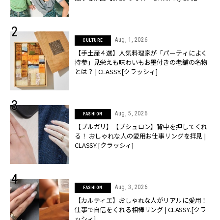
売】 | CLASSY.[クラッシィ]
Aug, 1, 2026
CULTURE
【手土産４選】人気料理家が「パーティによく
持参」見栄えも味わいもお墨付きの老舗の名物
とは？ | CLASSY.[クラッシィ]
Aug, 5, 2026
FASHION
【ブルガリ】【ブシュロン】背中を押してくれ
る！ おしゃれな人の愛用お仕事リングを拝見 |
CLASSY.[クラッシィ]
Aug, 3, 2026
FASHION
【カルティエ】おしゃれな人がリアルに愛用！
仕事で自信をくれる相棒リング | CLASSY.[クラ
ッシィ]