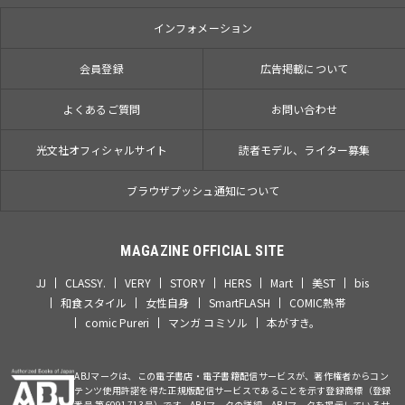
インフォメーション
会員登録
広告掲載について
よくあるご質問
お問い合わせ
光文社オフィシャルサイト
読者モデル、ライター募集
ブラウザプッシュ通知について
MAGAZINE OFFICIAL SITE
JJ
CLASSY.
VERY
STORY
HERS
Mart
美ST
bis
和食スタイル
女性自身
SmartFLASH
COMIC熱帯
comic Pureri
マンガ コミソル
本がすき。
ABJマークは、この電子書店・電子書籍配信サービスが、著作権者からコン
テンツ使用許諾を得た正規版配信サービスであることを示す登録商標（登録
番号 第6091713号）です。ABJマークの詳細、ABJマークを掲示しているサ