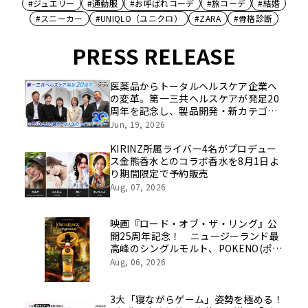
#ジュエリー
#通勤服
#お呼ばれコーデ
#旅コーデ
#結婚
#スニーカー
#UNIQLO（ユニクロ）
#ZARA
#骨格診断
PRESS RELEASE
医薬品からトータルヘルスケア企業へ
の変革。第一三共ヘルスケアが発足20
周年を記念し、製品開発・新カテゴリ
挑戦の舞台や旧社統合時のエピソード
Jun, 19, 2026
を社員の想いとともに振り返る特別映
像を公開！
KIRINZ所属ライバー4名がプロデュー
ス金熊香水とのコラボ香水を8月1日よ
り期間限定で予約販売
Aug, 07, 2026
映画『ロード・オブ・ザ・リング』公
開25周年記念！ ニュージーランド最
高峰のシングルモルト、POKENO(ポケ
ノ)より 数量限定ウイスキー「リング
Aug, 06, 2026
ベアラー」が誕生
3大「寝ながらゲーム」姿勢を極める！