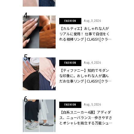
ッシィ]
CLASSY.[クラッシィ]
 24, 2026
Aug, 3, 2026
FASHION
方３選】結婚
【カルティエ】おしゃれな人が
“シンプル黒ワ
リアルに愛用！ 仕事で自信をく
フ』で盛るのが
れる相棒リング | CLASSY.[クラッ
[クラッシィ]
シィ]
 24, 2025
Aug, 4, 2026
FASHION
れバッグ最新
【ティファニー】知的でモダン
プラダetc.
な印象に。おしゃれな人が選ん
力あり」が条
だお仕事リング | CLASSY.[クラッ
クラッシィ]
シィ]
 20, 2026
Aug, 5, 2026
FASHION
シュロン、ショ
【白系スニーカー4選】アディダ
人が選んだ婚
ス、ニューバランス…歩きやすさ
公開 |
とオシャレを両立する万能シュ
ィ]
ーズ | CLASSY.[クラッシィ]