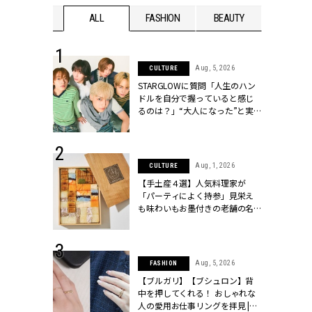
WEDDING
ALL
FASHION
BEAUTY
WEDDIN
 16, 2026
Aug, 5, 2026
CULTURE
はアリ？お呼
STARGLOWに質問「人生のハン
コーデ＆マナ
ドルを自分で握っていると感じ
Y.[クラッシィ]
るのは？」“大️人になった”と実
感する瞬間【3rdシングル
『Drivin' My Life』発売】 |
CLASSY.[クラッシィ]
 13, 2025
Aug, 1, 2026
CULTURE
ブランドのリ
【手土産４選】人気料理家が
0代カップルの
「パーティによく持参」見栄え
SSY.[クラッシ
も味わいもお墨付きの老舗の名
物とは？ | CLASSY.[クラッシィ]
 30, 2026
Aug, 5, 2026
FASHION
リー】1つでも
【ブルガリ】【ブシュロン】背
ポメラートの
中を押してくれる！ おしゃれな
シリーズに注
人の愛用お仕事リングを拝見 |