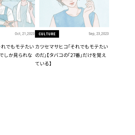
かな肌を目指す | CLASSY.[クラッ
目 | CLASSY.[クラ
シィ]
Nov, 17, 2025
Mar,
BEAUTY
WEDDING
【落ちない名品リップ10選】塗
【トレンドの巻き
り直しできない・皮むけしやす
式ゲスト服の鉄板
Oct, 21,2023
CULTURE
Sep, 23,2023
いetc.悩みをクリア | CLASSY.[ク
ンピ”は『スカー
ラッシィ]
正解！ | CLASSY.
それでもモテたい
カツセマサヒコ「それでもモテたい
トでしか見られな
のだ」【タバコの「27番」だけを覚え
ている】
Aug, 5, 2026
Dec,
BEAUTY
WEDDING
夏の深刻なくすみ・色ムラにア
【結婚式のお呼ば
プローチ！【透明感を底上げ】
事情】アンテプリマ、
神コスメ３選 | CLASSY.[クラッシ
「小さくても収納
ィ]
件！ | CLASSY.[
Jul, 13, 2026
May,
BEAUTY
WEDDING
朝の“寝ぐせ直し”はもういらな
【カルティエ、ブ
い！夜に仕込む「ヘアケア家
ーメ】おしゃれな
電」3選 | CLASSY.[クラッシィ]
約指輪＆結婚指輪を
CLASSY.[クラッシ
Jul, 17,2023
COUPLE
Jun, 16,2023