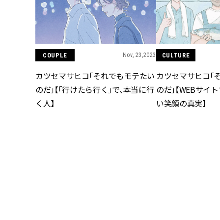
COUPLE
Nov, 23,2023
CULTURE
カツセマサヒコ「それでもモテたい
カツセマサヒコ「
のだ」【「行けたら行く」で、本当に行
のだ」【WEBサイ
く人】
い笑顔の真実】
CULTURE
Aug, 21,2023
CAREER