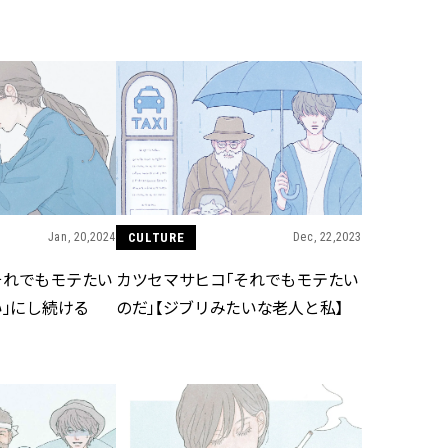
BEAUTY
Aug, 5, 2026
Feb,
BEAUTY
WEDDING
ユニクロ名品も！日焼け対策ガ
結婚式に黒ドレス
チ勢の「ないと無理」なアイテ
ばれで失敗しない
ムハック7選 | CLASSY.[クラッシ
ーを解説 | CLASS
ィ]
Jan, 20,2024
CULTURE
Dec, 22,2023
Aug, 6, 2026
Aug,
BEAUTY
WEDDING
【ヘアアクセ6選】手抜きに見え
【結婚指輪】人気
それでもモテたい
カツセマサヒコ「それでもモテたい
ない！アラサーのまとめ髪が垢
ング22選｜20〜3
抜ける「即戦力アクセ」たち |
エピソードも | CLA
い」にし続ける
のだ」【ジブリみたいな老人と私】
CLASSY.[クラッシィ]
ィ]
Aug, 5, 2026
Jun,
BEAUTY
WEDDING
忙しい毎日に「うるおいター
【一生ものジュエ
ボ」を。新【SOFINA BASIC＋】
存在感が際立つ！
のお手入れでうるおってなめら
「トゥギャザー」