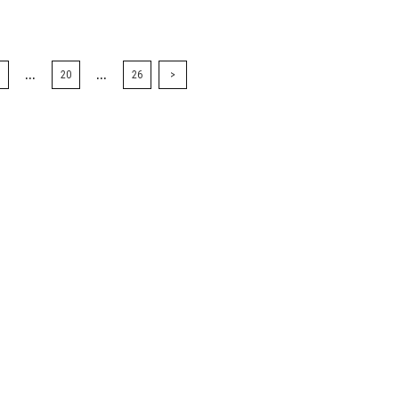
...
...
20
26
>
Jul, 15,2026
FASHION
PR
【ICB】人気