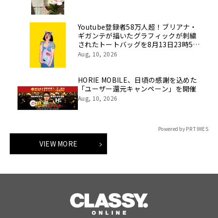
Youtube登録者58万人超！ブリアナ・
ギガンテが描いたグラフィックが刺繍
されたトートバッグを8月13日23時59
分まで期間限定で新発売！
Aug, 10, 2026
HORIE MOBILE、日頃の感謝を込めた
「ユーザー還元キャンペーン」を開催
Aug, 10, 2026
Powered by PR TIMES
VIEW MORE