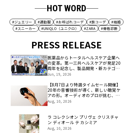
HOT WORD
#ジュエリー
#通勤服
#お呼ばれコーデ
#旅コーデ
#結婚
#スニーカー
#UNIQLO（ユニクロ）
#ZARA
#骨格診断
PRESS RELEASE
医薬品からトータルヘルスケア企業へ
の変革。第一三共ヘルスケアが発足20
周年を記念し、製品開発・新カテゴリ
挑戦の舞台や旧社統合時のエピソード
Jun, 19, 2026
を社員の想いとともに振り返る特別映
像を公開！
【8月7日より特選タイムセール開催】
20年の音響技術が導く、新しい聴覚ケ
アの形。オーディオのプロが挑む、画
期的なスクリーン操作対応次世代スマ
Aug, 10, 2026
ート集音器「Cearvol」
ラ コレクシオン プリヴェ クリスチャ
ン ディオール テ カシミア
Aug, 10, 2026