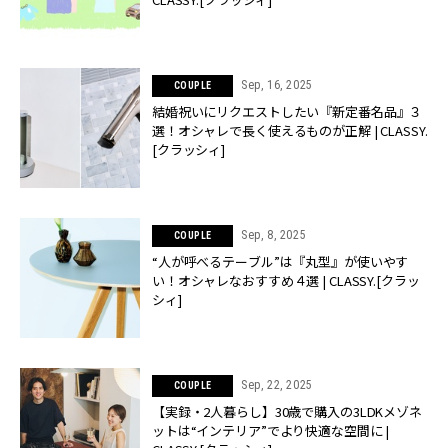
Sep, 16, 2025
COUPLE
結婚祝いにリクエストしたい『新定番名品』３
選！オシャレで長く使えるものが正解 | CLASSY.
[クラッシィ]
Sep, 8, 2025
COUPLE
“人が呼べるテーブル”は『丸型』が使いやす
い！オシャレなおすすめ４選 | CLASSY.[クラッ
シィ]
Sep, 22, 2025
COUPLE
【実録・2人暮らし】30歳で購入の3LDKメゾネ
ットは“インテリア”でより快適な空間に |