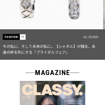
FASHION
PR
Jul, 15,2026
【ICB】人気インフルエンサーと共同制作! 週5で着たく
なる「名品ブラウス」２選
MAGAZINE