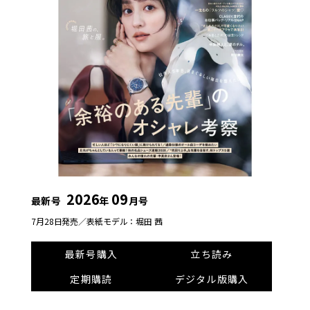
2026
09
最新号
年
月号
7月28日発売／
表紙モデル：堀田 茜
最新号購入
立ち読み
定期購読
デジタル版購入