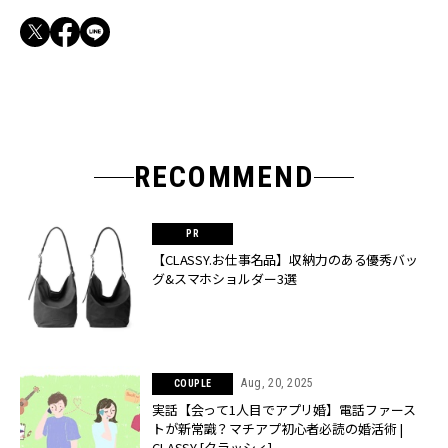
RECOMMEND
【CLASSY.お仕事名品】収納力のある優秀バッ
グ&スマホショルダー3選
Aug, 20, 2025
COUPLE
実話【会って1人目でアプリ婚】電話ファース
トが新常識？マチアプ初心者必読の婚活術 |
CLASSY.[クラッシィ]