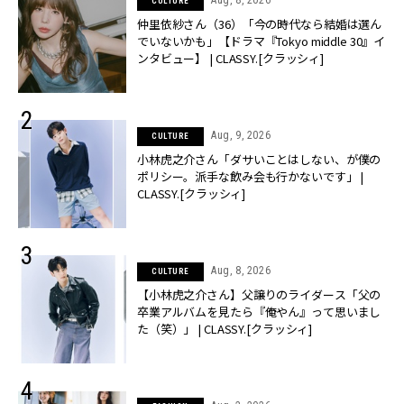
Aug, 8, 2026
CULTURE
仲里依紗さん（36）「今の時代なら結婚は選ん
でいないかも」【ドラマ『Tokyo middle 30』イ
ンタビュー】 | CLASSY.[クラッシィ]
Aug, 9, 2026
CULTURE
小林虎之介さん「ダサいことはしない、が僕の
ポリシー。派手な飲み会も行かないです」 |
CLASSY.[クラッシィ]
Aug, 8, 2026
CULTURE
【小林虎之介さん】父譲りのライダース「父の
卒業アルバムを見たら『俺やん』って思いまし
た（笑）」 | CLASSY.[クラッシィ]