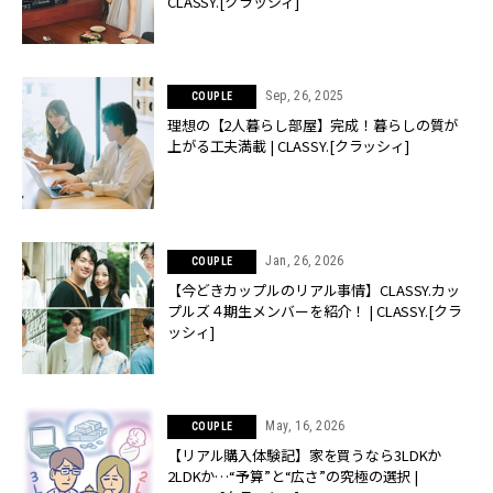
CLASSY.[クラッシィ]
Sep, 26, 2025
COUPLE
理想の【2人暮らし部屋】完成！暮らしの質が
上がる工夫満載 | CLASSY.[クラッシィ]
Jan, 26, 2026
COUPLE
【今どきカップルのリアル事情】CLASSY.カッ
プルズ４期生メンバーを紹介！ | CLASSY.[クラ
ッシィ]
May, 16, 2026
COUPLE
【リアル購入体験記】家を買うなら3LDKか
2LDKか…“予算”と“広さ”の究極の選択 |