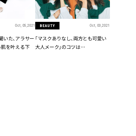
ラッシィ]
目 | CLASSY.[クラ
Aug, 5, 2026
Dec,
BEAUTY
WEDDING
Oct, 05,2021
BEAUTY
Oct, 03,2021
忙しい毎日に「うるおいター
【結婚式のお呼ば
ボ」を。新【SOFINA BASIC＋】
事情】アンテプリマ、
聞いた、アラサー
「マスクありなし、両方とも可愛い
のお手入れでうるおってなめら
「小さくても収納
かな肌を目指す | CLASSY.[クラッ
件！ | CLASSY.[
い肌を叶える下
大人メーク」のコツは…
シィ]
Aug, 4, 2026
Mar,
BEAUTY
WEDDING
【猛暑ダメージ】はまずリセッ
【ティファニー】
ト！30代の夏枯れ肌を救う「先
び目”モチーフの
回りエイジングケア」美容液3選
本命 | CLASSY.[
| CLASSY.[クラッシィ]
Jul, 13, 2026
Aug,
BEAUTY
WEDDING
朝の“寝ぐせ直し”はもういらな
20万円台〜【カル
い！夜に仕込む「ヘアケア家
ング４選】ラブ、トリ
Oct, 01,2021
BEAUTY
Sep, 04,2021
電」3選 | CLASSY.[クラッシィ]
を『マリッジ』に
ます！ | CLASSY.