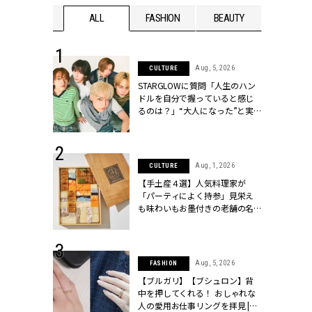
WEDDING
ALL
FASHION
BEAUTY
WEDDIN
 16, 2026
Aug, 5, 2026
CULTURE
はアリ？お呼
STARGLOWに質問「人生のハン
コーデ＆マナ
ドルを自分で握っていると感じ
Y.[クラッシィ]
るのは？」“大️人になった”と実
感する瞬間【3rdシングル
『Drivin' My Life』発売】 |
CLASSY.[クラッシィ]
 13, 2025
Aug, 1, 2026
CULTURE
ブランドのリ
【手土産４選】人気料理家が
0代カップルの
「パーティによく持参」見栄え
SSY.[クラッシ
も味わいもお墨付きの老舗の名
物とは？ | CLASSY.[クラッシィ]
 30, 2026
Aug, 5, 2026
FASHION
リー】1つでも
【ブルガリ】【ブシュロン】背
ポメラートの
中を押してくれる！ おしゃれな
シリーズに注
人の愛用お仕事リングを拝見 |