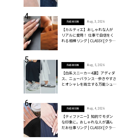
ッシィ]
CLASSY.[クラッシィ]
 24, 2025
Aug, 3, 2026
FASHION
れバッグ最新
【カルティエ】おしゃれな人が
プラダetc.
リアルに愛用！ 仕事で自信をく
力あり」が条
れる相棒リング | CLASSY.[クラッ
クラッシィ]
シィ]
 28, 2026
Aug, 5, 2026
FASHION
結婚指輪は“結
【白系スニーカー4選】アディダ
最愛リングが大
ス、ニューバランス…歩きやすさ
クラッシィ]
とオシャレを両立する万能シュ
ーズ | CLASSY.[クラッシィ]
 18, 2025
Aug, 4, 2026
FASHION
ティエ人気リ
【ティファニー】知的でモダン
ニティetc.
な印象に。おしゃれな人が選ん
選ぶ人増えて
だお仕事リング | CLASSY.[クラッ
[クラッシィ]
シィ]