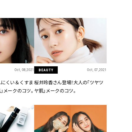
BEAUTY
Aug, 5, 2026
Feb,
BEAUTY
WEDDING
ユニクロ名品も！日焼け対策ガ
結婚式に黒ドレス
チ勢の「ないと無理」なアイテ
ばれで失敗しない
ムハック7選 | CLASSY.[クラッシ
ーを解説 | CLASS
ィ]
Oct, 08,2021
BEAUTY
Oct, 07,2021
Aug, 6, 2026
Aug,
BEAUTY
WEDDING
【ヘアアクセ6選】手抜きに見え
【結婚指輪】人気
れにくい＆くすま
桜井玲香さん登場！大人の「ツヤツ
ない！アラサーのまとめ髪が垢
ング22選｜20〜3
抜ける「即戦力アクセ」たち |
エピソードも | CLA
」メークのコツ。
ヤ肌」メークのコツ。
CLASSY.[クラッシィ]
ィ]
Nov, 17, 2025
Jun,
BEAUTY
WEDDING
【落ちない名品リップ10選】塗
【一生ものジュエ
り直しできない・皮むけしやす
存在感が際立つ！
いetc.悩みをクリア | CLASSY.[ク
「トゥギャザー」