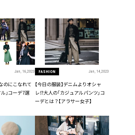
BEAUTY
Aug, 7, 2026
Aug,
BEAUTY
WEDDING
【UV下地】酷暑に頼れる！
【結婚指輪】人気
2,000円台〜3,000円台の名品3選
ング22選｜20〜3
｜30代美容ライターが正直レビ
エピソードも | CLA
ュー | CLASSY.[クラッシィ]
ィ]
Jan, 16,2023
FASHION
Jan, 14,2023
Aug, 6, 2026
Feb,
BEAUTY
WEDDING
【ヘアアクセ6選】手抜きに見え
結婚式に黒ドレス
番なのにこなれて
【今日の服装】デニムよりオシャ
ない！アラサーのまとめ髪が垢
ばれで失敗しない
抜ける「即戦力アクセ」たち |
ーを解説 | CLASS
ル」コーデ7選
レ!?大人の「カジュアルパンツ」コ
CLASSY.[クラッシィ]
ーデとは？【アラサー女子】
Sep, 25, 2025
Jun,
BEAUTY
WEDDING
マルジェラの“レプリカ”に新作
【一生ものジュエ
も！注目度急上昇の『フレグラ
存在感が際立つ！
ンス』５選 | CLASSY.[クラッシ
「トゥギャザー」