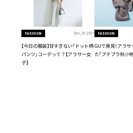
FASHION
Dec, 01,2021
FASHION
【今日の服装】甘すぎない「ドット柄
GUで発見！アラ
パンツ」コーデって？【アラサー女
た「プチプラ秋小物
子】
FASHION
Sep, 05,2021
FASHION