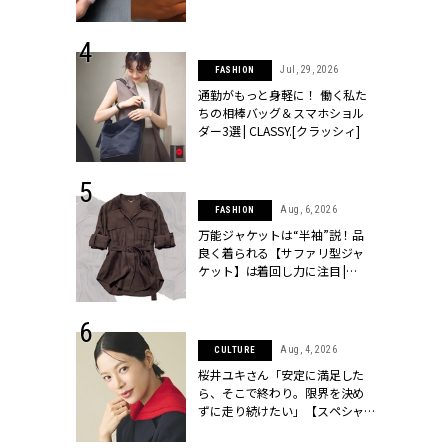
ッシィ]
シィ]
 24, 2026
Jul, 29, 2026
FASHION
方３選】結婚
通勤がもっと身軽に！ 働く私た
“シンプル黒ワ
ちの相棒バッグ＆スマホショル
フ』で盛るのが
ダー3選 | CLASSY.[クラッシィ]
[クラッシィ]
 14, 2026
Aug, 6, 2026
FASHION
ポーズで贈ら
万能ジャケットは“半袖”説！品
じゃなくてネ
良く着られる【サファリ型ジャ
LASSY.世代
ケット】は着回し力に注目 |
語 #15】 |
CLASSY.[クラッシィ]
ィ]
 9, 2025
Aug, 4, 2026
CULTURE
】ドレスに馴
桜井ユキさん「安定に満足した
的な「サブバ
ら、そこで終わり。限界を決め
テプリマ、フェ
ずに走り続けたい」【スペシャ
SY.[クラッシ
ルドラマ『しあわせは食べて寝
て待て ～早春の養生編～』】 |