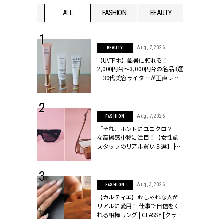
WEDDING
ALL
FASHION
BEAUTY
WEDDIN
 13, 2025
Aug, 7, 2026
BEAUTY
ブランドのリ
【UV下地】酷暑に頼れる！
0代カップルの
2,000円台〜3,000円台の名品3選
SSY.[クラッシ
｜30代美容ライターが正直レビ
ュー | CLASSY.[クラッシィ]
 16, 2026
Aug, 7, 2026
FASHION
はアリ？お呼
「それ、ホントにユニクロ？」
コーデ＆マナ
な高揚感小物に注目！【女性誌
Y.[クラッシィ]
スタッフのリアル買い３選】 |
CLASSY.[クラッシィ]
 30, 2026
Aug, 3, 2026
FASHION
リー】1つでも
【カルティエ】おしゃれな人が
ポメラートの
リアルに愛用！ 仕事で自信をく
シリーズに注
れる相棒リング | CLASSY.[クラッ