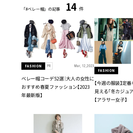
14
件
「#ベレー帽」の記事
FASHION
Mar, 12,2023
PR
FASHION
ベレー帽コーデ52選｜大人の女性に
【今週の服装】定
おすすめ春夏ファッション【2023
見える「冬カジュア
年最新版】
【アラサー女子】