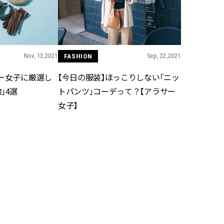
ィ]
目 | CLASSY.[クラ
Aug, 8, 2026
Mar,
BEAUTY
WEDDING
【シャネル】「ココ マドモアゼ
【トレンドの巻き
ル クラッシュ アプソリュ」の限
式ゲスト服の鉄板
Nov, 13,2021
FASHION
Sep, 22,2021
定カフェが登場！世界観に没入
ンピ”は『スカー
できる体験型イベントが開催 |
正解！ | CLASSY.
サー女子に厳選し
【今日の服装】ほっこりしない「ニッ
CLASSY.[クラッシィ]
」4選
トパンツ」コーデって？【アラサー
女子】
Aug, 7, 2026
Apr,
BEAUTY
WEDDING
冷房・紫外線etc...「夏の隠れ乾
【ブルガリ】プロ
燥」を防ぐ【ベタつかない名品
れたのは、リング
クリーム】3選＜30代のベストコ
ックレスだった！【C
スメ＞ | CLASSY.[クラッシィ]
のブライダルリング物
CLASSY.[クラッシ
Aug, 5, 2026
Dec,
BEAUTY
WEDDING
忙しい毎日に「うるおいター
【結婚式お呼ばれ
ボ」を。新【SOFINA BASIC＋】
染む！上品で実用
のお手入れでうるおってなめら
ッグ」6選【アン
かな肌を目指す | CLASSY.[クラッ
イラー他】 | CLAS
Jan, 21,2021
FASHION
Jan, 12,2021
シィ]
ィ]