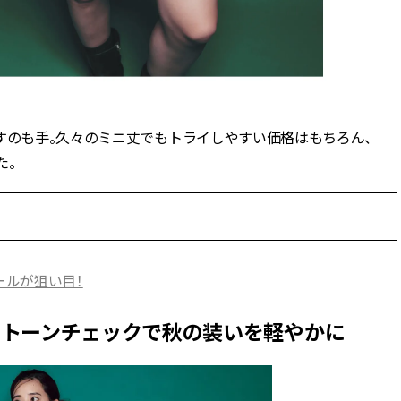
スメ＞ | CLASSY.[クラッシィ]
目 | CLASSY.[クラ
Nov, 17, 2025
Mar,
BEAUTY
WEDDING
【落ちない名品リップ10選】塗
【トレンドの巻き
り直しできない・皮むけしやす
式ゲスト服の鉄板
いetc.悩みをクリア | CLASSY.[ク
ンピ”は『スカー
ラッシィ]
正解！ | CLASSY.
すのも手。久々のミニ丈でもトライしやすい価格はもちろん、
た。
Aug, 5, 2026
Aug,
BEAUTY
WEDDING
ユニクロ名品も！日焼け対策ガ
20万円台〜【カル
チ勢の「ないと無理」なアイテ
ング４選】ラブ、トリ
ムハック7選 | CLASSY.[クラッシ
を『マリッジ』に
ィ]
ます！ | CLASSY.
ールが狙い目！
Jul, 13, 2026
Mar,
BEAUTY
WEDDING
多いモノトーンチェックで秋の装いを軽やかに
朝の“寝ぐせ直し”はもういらな
失敗しない“ゲスト
い！夜に仕込む「ヘアケア家
リー】にある！結
電」3選 | CLASSY.[クラッシィ]
にも使える上質ベー
CLASSY.[クラッシ