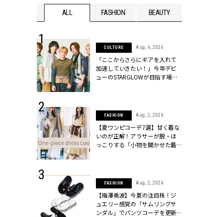
WEDDING
ALL
FASHION
BEAUTY
WEDDIN
 16, 2026
Aug, 6, 2026
CULTURE
はアリ？お呼
「ここからさらにギアを入れて
コーデ＆マナ
加速していきたい！」今年デビ
Y.[クラッシィ]
ューのSTARGLOWが目指す場所
とは？【3rdシングル『Drivin' My
Life』発売】 | CLASSY.[クラッシ
ィ]
 13, 2025
Aug, 2, 2026
FASHION
ブランドのリ
【夏ワンピコーデ7選】甘く着な
0代カップルの
いのが正解！アラサーが脱・ほ
SSY.[クラッシ
っこりする「小物を聞かせた着
こなし」 | CLASSY.[クラッシィ]
 30, 2026
Aug, 2, 2026
FASHION
リー】1つでも
【梅澤美波】今夏の注目株！ジ
ポメラートの
ュエリー感覚の「サムリングサ
シリーズに注
ンダル」でパンツコーデを更新 |