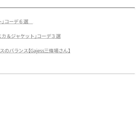
ート」コーデ６選
スカ＆ジャケット」コーデ３選
バランス【Gajess三條場さん】