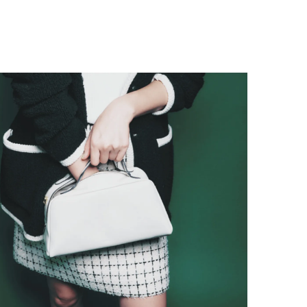
BEAUTY
Aug, 5, 2026
Feb,
BEAUTY
WEDDING
忙しい毎日に「うるおいター
結婚式に黒ドレス
ボ」を。新【SOFINA BASIC＋】
ばれで失敗しない
のお手入れでうるおってなめら
ーを解説 | CLASS
かな肌を目指す | CLASSY.[クラッ
シィ]
Aug, 6, 2026
Aug,
BEAUTY
WEDDING
【ヘアアクセ6選】手抜きに見え
【結婚指輪】人気
ない！アラサーのまとめ髪が垢
ング22選｜20〜3
抜ける「即戦力アクセ」たち |
エピソードも | CLA
CLASSY.[クラッシィ]
ィ]
Aug, 7, 2026
Jun,
BEAUTY
WEDDING
冷房・紫外線etc...「夏の隠れ乾
【一生ものジュエ
燥」を防ぐ【ベタつかない名品
存在感が際立つ！
クリーム】3選＜30代のベストコ
「トゥギャザー」