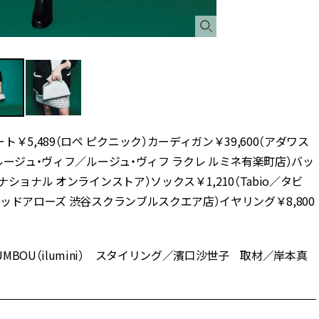
5,489（ロペ ピクニック）カーディガン￥39,600（アダワス
（ルージュ・ヴィフ／ルージュ・ヴィフ ラクレ ルミネ有楽町店）バッ
ショナル オンラインストア）ソックス￥1,210（Tabio／タビ
テッドアローズ 渋谷スクランブルスクエア店）イヤリング￥8,800
OU（ilumini） スタイリング／濱口沙世子 取材／岸本真