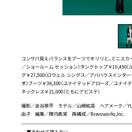
コンサバ見えバランスをブーツでキリリと。ミニスカート￥
／ショールーム セッション）タンクトップ￥10,450
グ￥27,500（ロウェル シングス／アバハウスインターナ
オ）ブーツ￥36,300（ユナイテッドアローズ／ユナイ
ネックレス￥21,000（ともにアビステ）
撮影／金谷章平 モデル／山崎紘菜 ヘアメーク／YUMB
由子 編集／陣内素実 再構成／Bravoworks,Inc.
▼あわせて読みたい