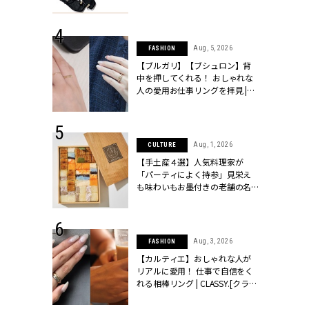
ッシィ]
CLASSY.[クラッシィ]
 24, 2026
Aug, 5, 2026
FASHION
方３選】結婚
【ブルガリ】【ブシュロン】背
“シンプル黒ワ
中を押してくれる！ おしゃれな
フ』で盛るのが
人の愛用お仕事リングを拝見 |
[クラッシィ]
CLASSY.[クラッシィ]
 18, 2025
Aug, 1, 2026
CULTURE
ティエ人気リ
【手土産４選】人気料理家が
ニティetc.
「パーティによく持参」見栄え
選ぶ人増えて
も味わいもお墨付きの老舗の名
[クラッシィ]
物とは？ | CLASSY.[クラッシィ]
 24, 2026
Aug, 3, 2026
FASHION
服”は【セオ
【カルティエ】おしゃれな人が
婚式にも仕事
リアルに愛用！ 仕事で自信をく
シック４選 |
れる相棒リング | CLASSY.[クラッ
ィ]
シィ]