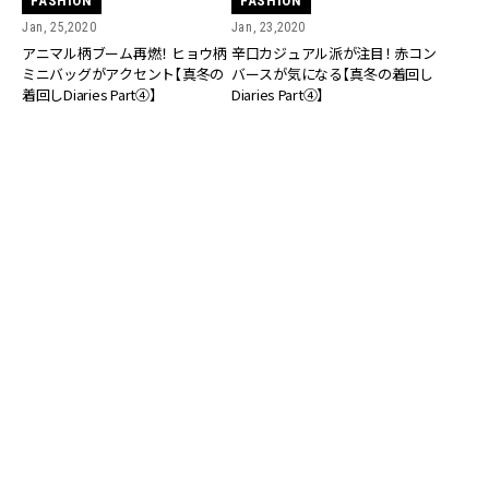
FASHION
FASHION
Jan, 25,2020
Jan, 23,2020
アニマル柄ブーム再燃！ ヒョウ柄
辛口カジュアル派が注目！ 赤コン
ミニバッグがアクセント【真冬の
バースが気になる【真冬の着回し
着回しDiaries Part④】
Diaries Part④】
FASHION
FASHION
Jan, 22,2020
Jan, 20,2020
大人の冬ミニは“レザーでカッコ
ROCKな“ピリ辛カジュアル”で1月
よく”が正解！【真冬の着回し
の着回しDiary【まとめ②（1/11～
Diaries Part④】
20のコーデ）】