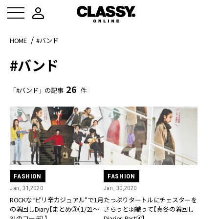
HOME
#バンド
#バンド
26
「#バンド」の記事
件
FASHION
FASHION
Jan, 31,2020
Jan, 30,2020
ROCKな“ピリ辛カジュアル”で1月
たっぷりタートルにチェスターを
の着回しDiary【まとめ③（1/21～
さらっと羽織って【真冬の着回し
31のコーデ）】
Diaries Part④】