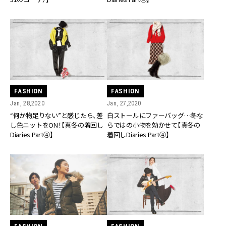
FASHION
FASHION
Jan, 28,2020
Jan, 27,2020
“何か物足りない”と感じたら、差
白ストールにファーバッグ…冬な
し色ニットをON！【真冬の着回し
らではの小物を効かせて【真冬の
Diaries Part④】
着回しDiaries Part④】