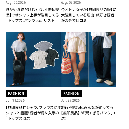
Aug, 06,2026
Aug, 05,2026
食品や収納だけじゃない【無印良
今オトナ女子が【無印良品の服】に
品】でオシャレ上手が注目してる
大注目している理由！旅好き読者
「トップス、パンツetc.」リスト
がガチで口コミ
FASHION
FASHION
Jul, 31,2026
Jul, 29,2026
【無印良品】Tシャツ、ブラウスがオ
旅行・帰省etc.みんなが買ってる
シャレと話題！読者が続々入手の
【無印良品】の「賢すぎるパンツ」3
「トップス」3選
選！