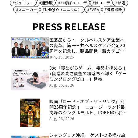
#ジュエリー
#通勤服
#お呼ばれコーデ
#旅コーデ
#結婚
#スニーカー
#UNIQLO（ユニクロ）
#ZARA
#骨格診断
PRESS RELEASE
医薬品からトータルヘルスケア企業へ
の変革。第一三共ヘルスケアが発足20
周年を記念し、製品開発・新カテゴリ
挑戦の舞台や旧社統合時のエピソード
Jun, 19, 2026
を社員の想いとともに振り返る特別映
像を公開！
3大「寝ながらゲーム」姿勢を極める！
7段階の高さ調整で寝落ちへ導く「ゲー
ミングロングピロー」発売
Aug, 06, 2026
映画『ロード・オブ・ザ・リング』公
開25周年記念！ ニュージーランド最
高峰のシングルモルト、POKENO(ポケ
ノ)より 数量限定ウイスキー「リング
Aug, 06, 2026
ベアラー」が誕生
ジャングリア沖縄 ゲストの多様な旅