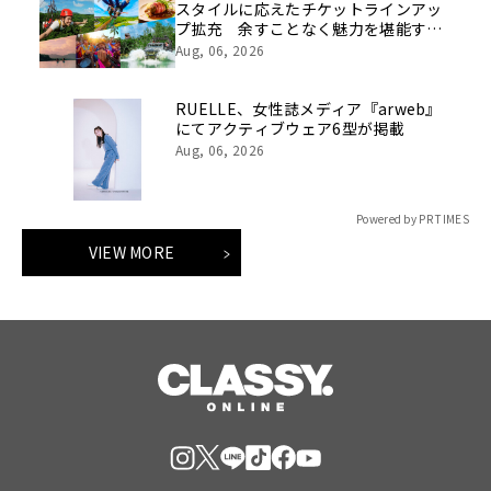
スタイルに応えたチケットラインアッ
プ拡充 余すことなく魅力を堪能する
「ロイヤルチケット」新登場
Aug, 06, 2026
RUELLE、女性誌メディア『arweb』
にてアクティブウェア6型が掲載
Aug, 06, 2026
Powered by PR TIMES
VIEW MORE