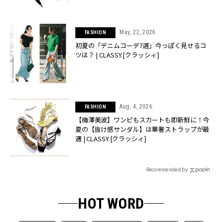
May, 22, 2026
FASHION
初夏の「デニムコーデ7選」今っぽく見せるコ
ツは？ | CLASSY.[クラッシィ]
Aug, 4, 2026
FASHION
【梅澤美波】ワンピもスカートも即新鮮に！今
夏の【抜け感サンダル】は華奢ストラップが最
適 | CLASSY.[クラッシィ]
Recommended by
HOT WORD