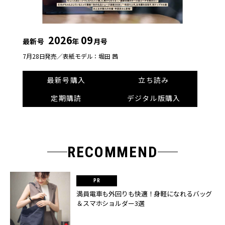
2026
09
最新号
年
月号
7月28日発売／
表紙モデル：堀田 茜
最新号購入
立ち読み
定期購読
デジタル版購入
RECOMMEND
満員電車も外回りも快適！身軽になれるバッグ
＆スマホショルダー3選