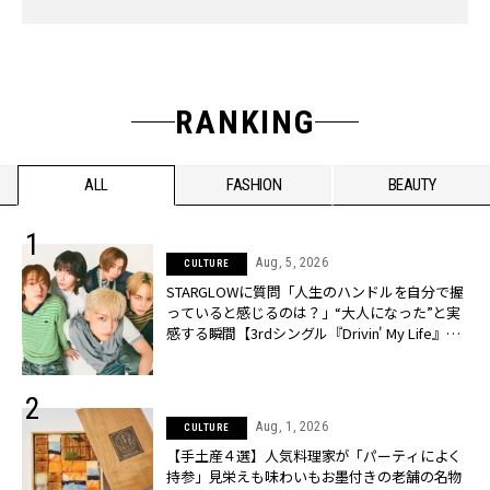
RANKING
ALL
FASHION
BEAUTY
Aug, 5, 2026
CULTURE
STARGLOWに質問「人生のハンドルを自分で握
っていると感じるのは？」“大️人になった”と実
感する瞬間【3rdシングル『Drivin' My Life』発
売】 | CLASSY.[クラッシィ]
Aug, 1, 2026
CULTURE
【手土産４選】人気料理家が「パーティによく
持参」見栄えも味わいもお墨付きの老舗の名物