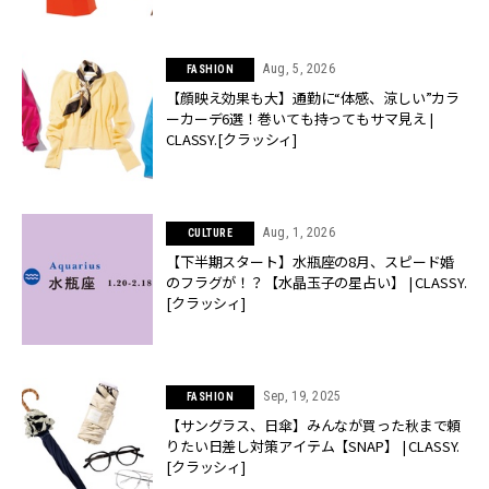
Aug, 5, 2026
FASHION
【顔映え効果も大】通勤に“体感、涼しい”カラ
ーカーデ6選！巻いても持ってもサマ見え |
CLASSY.[クラッシィ]
Aug, 1, 2026
CULTURE
【下半期スタート】水瓶座の8月、スピード婚
のフラグが！？【水晶玉子の星占い】 | CLASSY.
[クラッシィ]
Sep, 19, 2025
FASHION
【サングラス、日傘】みんなが買った秋まで頼
りたい日差し対策アイテム【SNAP】 | CLASSY.
[クラッシィ]