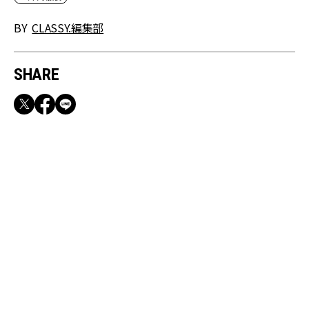
BY
CLASSY.編集部
SHARE
RECOMMEND
満員電車も外回りも快適！身軽になれるバッグ
＆スマホショルダー3選