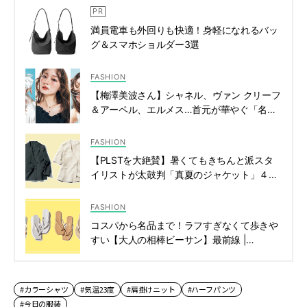
満員電車も外回りも快適！身軽になれるバッ
グ＆スマホショルダー3選
FASHION
【梅澤美波さん】シャネル、ヴァン クリーフ
＆アーペル、エルメス…首元が華やぐ「名品
ネックレス」20選 | CLASSY.[クラッシィ]
FASHION
【PLSTを大絶賛】暑くてもきちんと派スタ
イリストが太鼓判「真夏のジャケット」４選
| CLASSY.[クラッシィ]
FASHION
コスパから名品まで！ラフすぎなくて歩きや
すい【大人の相棒ビーサン】最前線 |
CLASSY.[クラッシィ]
#カラーシャツ
#気温23度
#肩掛けニット
#ハーフパンツ
#今日の服装