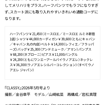
してメリハリをプラス。ハーフパンツでもラフになりすぎ
ず、スカート派にも取り入れやすいきれいめ通勤コーデに
なります。
ハーフパンツ￥21,450（ミースロエ／ミースロエ ルミネ新宿
1店）シャツ￥44,000カーディガン￥39,600（ともにキャバン
／キャバン 丸の内店）ベルト￥14,300（レフィエ／フラッパ
ーズ）バッグ￥25,300（アンドミューク／アマン）パンプス
￥68,200（ネブローニ）ピアス￥11,000バングル
￥24,200〈ともにワンエーアールバイウノアエレ〉ネックレ
ス￥36,300〈ウノアエレシルバーコレクション〉（すべてウノ
アエレ ジャパン）
『CLASSY.』2026年5月号より
撮影／
金谷章平
モデル／
山崎紘菜
再構成／岩松真理