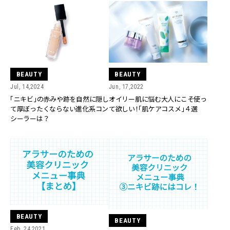
BEAUTY
BEAUTY
Jul, 14,2024
Jun, 17,2022
「ニキビ」の赤みや跡を自然に隠し
オイリー肌に悩む大人にこそ使っ
て厚ぼったくならない進化系コン
て欲しい！「肌ケアコスメ」４選
シーラーは？
BEAUTY
BEAUTY
Feb, 24,2021