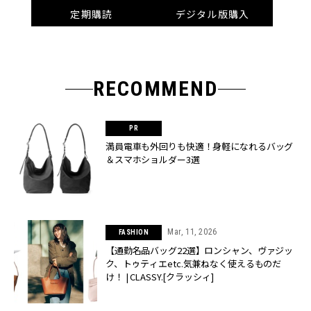
定期購読
デジタル版購入
RECOMMEND
満員電車も外回りも快適！身軽になれるバッグ
＆スマホショルダー3選
Mar, 11, 2026
FASHION
【通勤名品バッグ22選】ロンシャン、ヴァジッ
ク、トゥティエetc.気兼ねなく使えるものだ
け！ | CLASSY.[クラッシィ]