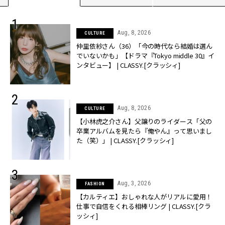
Aug, 8, 2026
CULTURE
仲里依紗さん（36）「今の時代なら結婚は選ん
でいないかも」【ドラマ『Tokyo middle 30』イ
ンタビュー】 | CLASSY.[クラッシィ]
Aug, 8, 2026
CULTURE
【小林虎之介さん】父譲りのライダース「父の
卒業アルバムを見たら『俺やん』って思いまし
た（笑）」 | CLASSY.[クラッシィ]
Aug, 3, 2026
FASHION
【カルティエ】おしゃれな人がリアルに愛用！
仕事で自信をくれる相棒リング | CLASSY.[クラ
ッシィ]