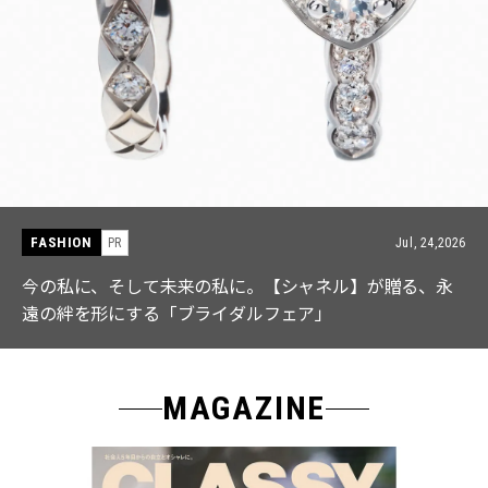
FASHION
PR
Jul, 15,2026
【ICB】人気インフルエンサーと共同制作! 週5で着たく
なる「名品ブラウス」２選
MAGAZINE