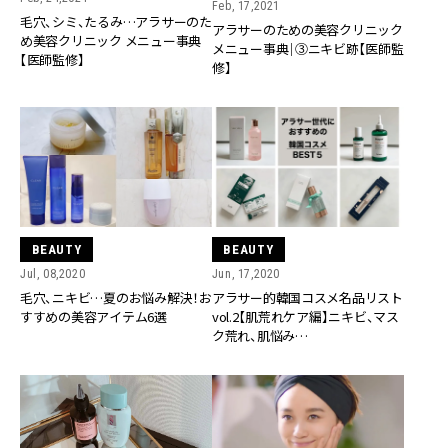
Feb, 17,2021
毛穴、シミ、たるみ…アラサーのた
アラサーのための美容クリニック
め美容クリニック メニュー事典
メニュー事典｜③ニキビ跡【医師監
【医師監修】
修】
BEAUTY
BEAUTY
Jul, 08,2020
Jun, 17,2020
毛穴、ニキビ…夏のお悩み解決！お
アラサー的韓国コスメ名品リスト
すすめの美容アイテム6選
vol.2【肌荒れケア編】ニキビ、マス
ク荒れ、肌悩み…