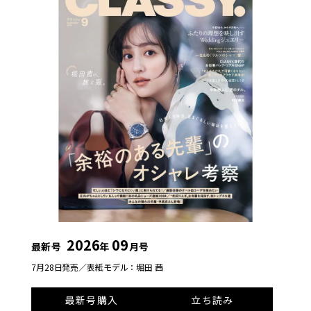
2026
09
最新号
年
月号
7月28日発売／
表紙モデル：堀田 茜
最新号購入
立ち読み