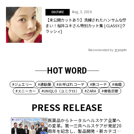
Aug, 3, 2026
CULTURE
【未公開カットあり】洗練されたハンサムな佇
まい！桜井ユキさん特別カット集 | CLASSY.[ク
ラッシィ]
Recommended by
HOT WORD
#ジュエリー
#通勤服
#お呼ばれコーデ
#旅コーデ
#結婚
#スニーカー
#UNIQLO（ユニクロ）
#ZARA
#骨格診断
PRESS RELEASE
医薬品からトータルヘルスケア企業へ
の変革。第一三共ヘルスケアが発足20
周年を記念し、製品開発・新カテゴリ