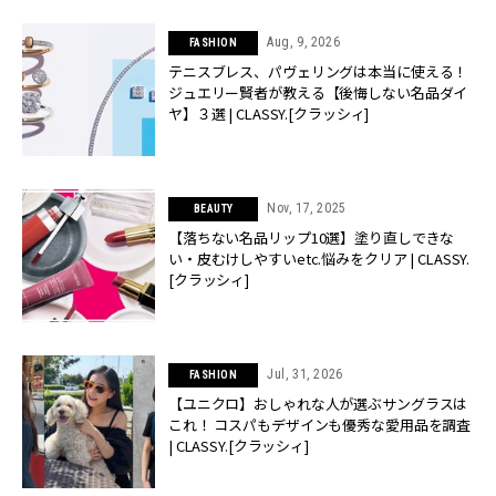
Aug, 9, 2026
FASHION
テニスブレス、パヴェリングは本当に使える！
ジュエリー賢者が教える【後悔しない名品ダイ
ヤ】３選 | CLASSY.[クラッシィ]
Nov, 17, 2025
BEAUTY
【落ちない名品リップ10選】塗り直しできな
い・皮むけしやすいetc.悩みをクリア | CLASSY.
[クラッシィ]
Jul, 31, 2026
FASHION
【ユニクロ】おしゃれな人が選ぶサングラスは
これ！ コスパもデザインも優秀な愛用品を調査
| CLASSY.[クラッシィ]