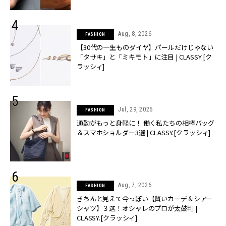
Aug, 8, 2026
FASHION
【30代の一生ものダイヤ】パールだけじゃない
「タサキ」と「ミキモト」に注目 | CLASSY.[ク
ラッシィ]
Jul, 29, 2026
FASHION
通勤がもっと身軽に！ 働く私たちの相棒バッグ
＆スマホショルダー3選 | CLASSY.[クラッシィ]
Aug, 7, 2026
FASHION
きちんと見えて今っぽい【賢いカーデ＆シアー
シャツ】３選！オシャレのプロが太鼓判 |
CLASSY.[クラッシィ]