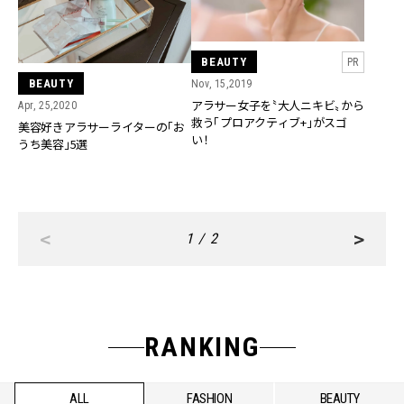
BEAUTY
PR
BEAUTY
Nov, 15,2019
アラサー女子を〝大人ニキビ〟から
Apr, 25,2020
救う「プロアクティブ+」がスゴ
美容好きアラサーライターの「お
い！
うち美容」5選
<
>
1 / 2
RANKING
ALL
FASHION
BEAUTY