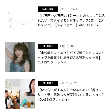
Oct, 30, 2025
FASHION
【10万円〜20万円台！】一生ものとして手に入
れたい一粒ダイヤモンドネックレス5選｜【カ
ルティエ】【ティファニー】etc. | CLASSY.[ク
ラッシィ]
Aug, 7, 2026
CULTURE
【未公開カットあり】パイプ椅子とドレスのギ
ャップが最高！仲里依紗さん特別カット集 |
CLASSY.[クラッシィ]
Jun, 10, 2026
CULTURE
【いい匂いがする人】でいるための「香りルー
ル」４選！素敵な人が実践していることって？
| CLASSY.[クラッシィ]