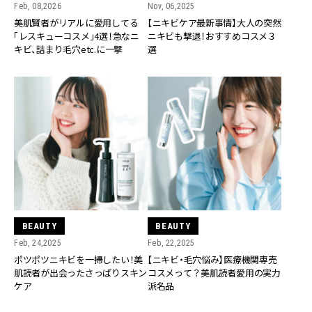
Feb, 08,2026
Nov, 06,2025
美肌賢者がリアルに愛用してる
【ニキビケア最新事情】大人の突然
「レスキューコスメ」4選！急なニ
ニキビも撃退！おすすめコスメ３
キビ、詰まり毛穴etc.に一撃
選
BEAUTY
BEAUTY
Feb, 24,2025
Feb, 22,2025
ポツポツニキビを一掃したい！美
【ニキビ・毛穴悩み】医療機関専売
肌読者が出会ったさっぱりスキン
コスメって？美肌読者愛用の実力
ケア
派名品