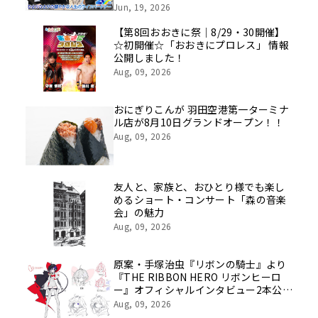
挑戦の舞台や旧社統合時のエピソード
Jun, 19, 2026
を社員の想いとともに振り返る特別映
像を公開！
【第8回おおきに祭｜8/29・30開催】
☆初開催☆「おおきにプロレス」 情報
公開しました！
Aug, 09, 2026
おにぎりこんが 羽田空港第一ターミナ
ル店が8月10日グランドオープン！！
Aug, 09, 2026
友人と、家族と、おひとり様でも楽し
めるショート・コンサート「森の音楽
会」の魅力
Aug, 09, 2026
原案・手塚治虫『リボンの騎士』より
『THE RIBBON HERO リボンヒーロ
ー』オフィシャルインタビュー2本公
開！五十嵐祐貴監督ソロ＆五十嵐祐貴
Aug, 09, 2026
（監督）×望月けい（キャラクター原