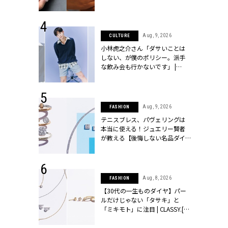
シィ]
 14, 2025
Aug, 9, 2026
CULTURE
25年秋の挙
小林虎之介さん「ダサいことは
をレポート＜
しない、が僕のポリシー。派手
像集＞ |
な飲み会も行かないです」 |
ィ]
CLASSY.[クラッシィ]
 13, 2025
Aug, 9, 2026
FASHION
ブランドのリ
テニスブレス、パヴェリングは
0代カップルの
本当に使える！ジュエリー賢者
SSY.[クラッシ
が教える【後悔しない名品ダイ
ヤ】３選 | CLASSY.[クラッシィ]
 27, 2026
Aug, 8, 2026
FASHION
届のプレゼン
【30代の一生ものダイヤ】パー
だけの指輪が
ルだけじゃない「タサキ」と
フェアを開
「ミキモト」に注目 | CLASSY.[ク
クラッシィ]
ラッシィ]