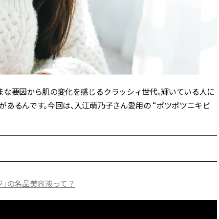
CLASSY.[クラッシィ]
Aug, 8, 2026
Dec,
BEAUTY
WEDDING
“盛りすぎない”がトレンド！
【堀田茜さん】20
【最旬マスカラ4選】さりげない
式・披露宴の全容
ボリュームと絶妙カラー |
CLASSY.独占取材画
CLASSY.[クラッシィ]
CLASSY.[クラッシ
まな要因から肌の変化を感じるクラッシィ世代。輝いている人に
あるんです。今回は、入江萌乃子さん愛用の “ポツポツニキビ
Sep, 25, 2025
Aug,
BEAUTY
WEDDING
マルジェラの“レプリカ”に新作
【結婚指輪】人気
も！注目度急上昇の『フレグラ
ング22選｜20〜3
ンス』５選 | CLASSY.[クラッシ
エピソードも | CLA
ィ]
ィ]
Aug, 8, 2026
Jul,
BEAUTY
WEDDING
ジ」の名品美容液って？
【シャネル】「ココ マドモアゼ
【ブルガリの婚姻
ル クラッシュ アプソリュ」の限
トも】世界に一つ
定カフェが登場！世界観に没入
作れるブライダル
できる体験型イベントが開催 |
催！ | CLASSY.[
CLASSY.[クラッシィ]