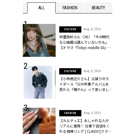
WEDDING
ALL
FASHION
BEAUTY
WEDDIN
 30, 2026
Aug, 8, 2026
CULTURE
リー】1つでも
仲里依紗さん（36）「今の時代
ポメラートの
なら結婚は選んでいないかも」
シリーズに注
【ドラマ『Tokyo middle 30』イ
ッシィ]
ンタビュー】 | CLASSY.[クラッシ
ィ]
 17, 2026
Aug, 8, 2026
CULTURE
ラグジュアリ
【小林虎之介さん】父譲りのラ
ルな『ブライ
イダース「父の卒業アルバムを
| CLASSY.
見たら『俺やん』って思いまし
た（笑）」 | CLASSY.[クラッシ
ィ]
 16, 2026
Aug, 3, 2026
FASHION
はアリ？お呼
【カルティエ】おしゃれな人が
コーデ＆マナ
リアルに愛用！ 仕事で自信をく
Y.[クラッシィ]
れる相棒リング | CLASSY.[クラッ