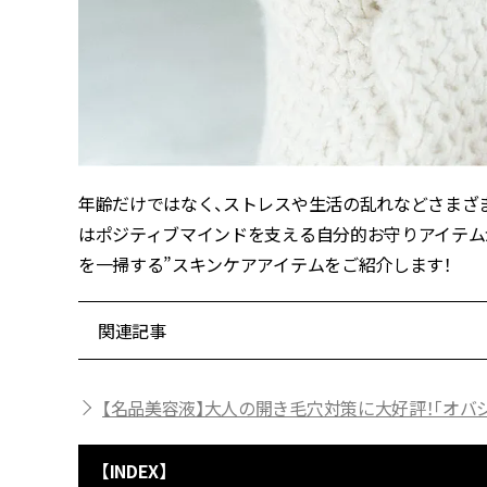
年齢だけではなく、ストレスや生活の乱れなどさまざ
はポジティブマインドを支える自分的お守りアイテムが
を一掃する”スキンケアアイテムをご紹介します！
関連記事
【名品美容液】大人の開き毛穴対策に大好評！「オバ
【INDEX】