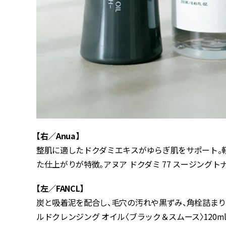
【右／Anua】
整肌に適したドクダミエキスがゆらぎ肌をサポート。
た仕上がりが特徴。アヌア ドクダミ 77 スージングトナー 
【左／FANCL】
炭と吸着泥を配合し、毛穴の汚れや黒ずみ、角栓詰ま
ルドクレンジング オイル〈ブラック＆スムース〉120ml￥