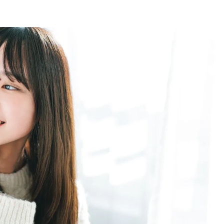
BEAUTY
Aug, 8, 2026
Jun,
BEAUTY
WEDDING
【エルメス】初の本格リップケ
【一生ものジュエ
アコレクション誕生！憧れのア
存在感が際立つ！
イテムで唇をもっと美しく |
「トゥギャザー」
CLASSY.[クラッシィ]
目 | CLASSY.[クラ
Aug, 7, 2026
Mar,
BEAUTY
WEDDING
【UV下地】酷暑に頼れる！
【10万円台から】
2,000円台〜3,000円台の名品3選
ーでよりパーソナ
｜30代美容ライターが正直レビ
ダルジュエリー』４選 
ュー | CLASSY.[クラッシィ]
[クラッシィ]
Aug, 9, 2026
Feb,
BEAUTY
WEDDING
【毛穴沼からの脱出】みんなが
結婚式に黒ドレス
リアルに行き着いた“アワード総
ばれで失敗しない
なめ”の「神コスメ」３選 |
ーを解説 | CLASS