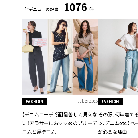
1076
件
「#デニム」の記事
FASHION
Jul, 21,2026
FASHION
【デニムコーデ7選】暑苦しく見えな
その服、何年着てる
い！アラサーにおすすめのブルーデ
ツ、デニムetc.】
ニムと黒デニム
が必要な理由！