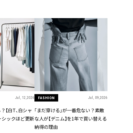
Jul, 12,2026
FASHION
Jul, 09,2026
？【白T、白シャ
「まだ穿ける」が一番危ない？素敵
ベーシックほど更新
な人が【デニム】を1年で買い替える
納得の理由