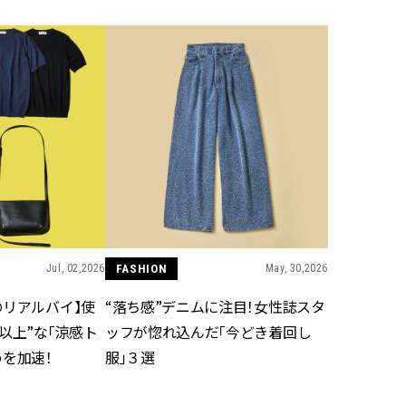
Jul, 02,2026
FASHION
May, 30,2026
のリアルバイ】使
“落ち感”デニムに注目！女性誌スタ
以上”な「涼感ト
ッフが惚れ込んだ「今どき着回し
めを加速！
服」３選