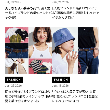
Jul, 03,2026
Jun, 26,2026
美しさも使い勝手も両立。長く愛
【人気ブランドの最新ロゴアイテ
せるハイブランドの最旬ハンドバ
ム】薄着の季節に活躍！おしゃれア
ッグ4選
イテムカタログ
FASHION
FASHION
Jun, 25,2026
Jun, 18,2026
買って後悔ナシ【ブランドロゴの
「今いちばん満足度が高い」お買
服と小物】最旬ラインナップ！長い
物！夏こそ【ブランドロゴ】を主役
夏を乗り切るオシャレ技
にすべき3つの理由