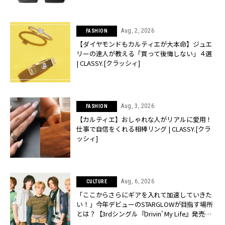
Aug, 2, 2026
FASHION
【ダイヤモンドもカルティエが大本命】ジュエ
リーの達人が教える「買って後悔しない」４選
| CLASSY.[クラッシィ]
Aug, 3, 2026
FASHION
【カルティエ】おしゃれな人がリアルに愛用！
仕事で自信をくれる相棒リング | CLASSY.[クラ
ッシィ]
Aug, 6, 2026
CULTURE
「ここからさらにギアを入れて加速していきた
い！」今年デビューのSTARGLOWが目指す場所
とは？【3rdシングル『Drivin' My Life』発売】 |
CLASSY.[クラッシィ]