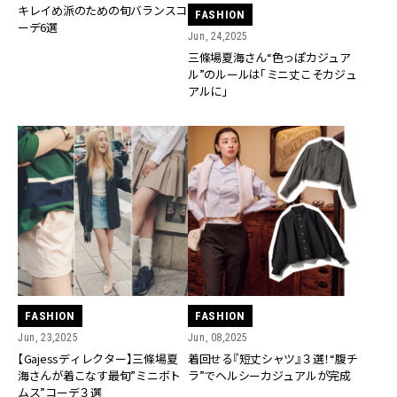
キレイめ派のための旬バランスコ
FASHION
ーデ6選
Jun, 24,2025
三條場夏海さん“色っぽカジュア
ル”のルールは「ミニ丈こそカジュ
アルに」
FASHION
FASHION
Jun, 23,2025
Jun, 08,2025
【Gajessディレクター】三條場夏
着回せる『短丈シャツ』３選！“腹チ
海さんが着こなす最旬”ミニボト
ラ”でヘルシーカジュアルが完成
ムス”コーデ３選