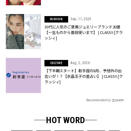
Sep, 11, 2025
FASHION
30代に人気のご褒美ジュエリーブランド20選
【一生ものから普段使いまで】 | CLASSY.[クラ
ッシィ]
Aug, 2, 2026
CULTURE
【下半期スタート】射手座の8月、予想外の出
会いが！？【水晶玉子の星占い】 | CLASSY.[ク
ラッシィ]
Recommended by
HOT WORD