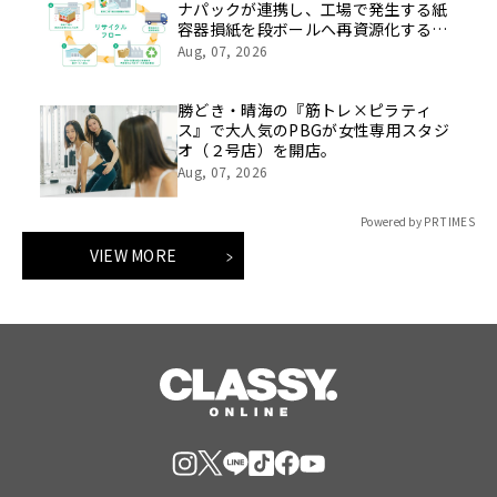
ナパックが連携し、工場で発生する紙
容器損紙を段ボールへ再資源化する実
証を開始
Aug, 07, 2026
勝どき・晴海の『筋トレ×ピラティ
ス』で大人気のPBGが女性専用スタジ
オ（２号店）を開店。
Aug, 07, 2026
Powered by PR TIMES
VIEW MORE