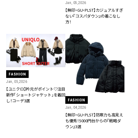
Jan, 05,2026
【無印・GU・PLST】カジュアルすぎ
ない『コスパダウン』の着こなし
方！
FASHION
Jan, 05,2026
【ユニクロ】衿元がポイント♡注目
新作「ショートジャケット」を着回
FASHION
し！コーデ3選
Jan, 04,2026
【無印・GU・PLST】防寒力も高見え
も優秀！5000円台からの『戦略ダ
ウン』3選