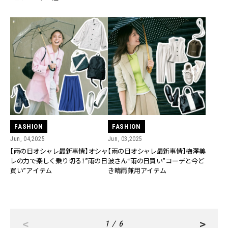
FASHION
FASHION
Jun, 04,2025
Jun, 03,2025
【雨の日オシャレ最新事情】オシャ
【雨の日オシャレ最新事情】梅澤美
レの力で楽しく乗り切る！”雨の日
波さん“雨の日買い”コーデと今ど
買い”アイテム
き晴雨兼用アイテム
<
>
1 / 6