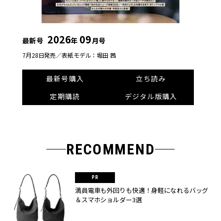
2026
09
最新号
年
月号
7月28日発売／
表紙モデル：堀田 茜
最新号購入
立ち読み
定期購読
デジタル版購入
RECOMMEND
満員電車も外回りも快適！身軽になれるバッグ
＆スマホショルダー3選