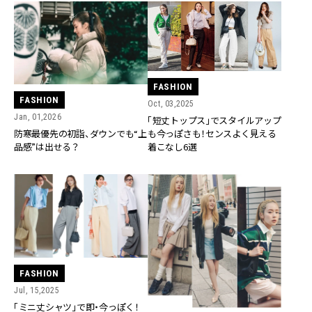
FASHION
FASHION
Oct, 03,2025
Jan, 01,2026
「短丈トップス」でスタイルアップ
も今っぽさも！センスよく見える
防寒最優先の初詣、ダウンでも“上
着こなし6選
品感”は出せる？
FASHION
Jul, 15,2025
「ミニ丈シャツ」で即・今っぽく！