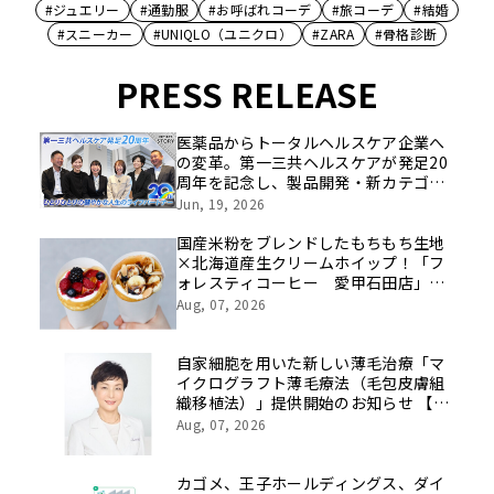
#ジュエリー
#通勤服
#お呼ばれコーデ
#旅コーデ
#結婚
#スニーカー
#UNIQLO（ユニクロ）
#ZARA
#骨格診断
PRESS RELEASE
医薬品からトータルヘルスケア企業へ
の変革。第一三共ヘルスケアが発足20
周年を記念し、製品開発・新カテゴリ
挑戦の舞台や旧社統合時のエピソード
Jun, 19, 2026
を社員の想いとともに振り返る特別映
像を公開！
国産米粉をブレンドしたもちもち生地
×北海道産生クリームホイップ！「フ
ォレスティコーヒー 愛甲石田店」に
て、８月１７日（月）からクレープ販
Aug, 07, 2026
売を開始
自家細胞を用いた新しい薄毛治療「マ
イクログラフト薄毛療法（毛包皮膚組
織移植法）」提供開始のお知らせ 【医
療法人社団 青真会 青山エルクリニ
Aug, 07, 2026
ック】
カゴメ、王子ホールディングス、ダイ