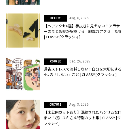
Aug, 6, 2026
BEAUTY
【ヘアアクセ6選】手抜きに見えない！アラサ
ーのまとめ髪が垢抜ける「即戦力アクセ」たち
| CLASSY.[クラッシィ]
Dec, 26, 2025
COUPLE
帰省ストレスで消耗しない！自分を大切にする
4つの「しない」こと | CLASSY.[クラッシィ]
Aug, 3, 2026
CULTURE
【未公開カットあり】洗練されたハンサムな佇
まい！桜井ユキさん特別カット集 | CLASSY.[ク
ラッシィ]