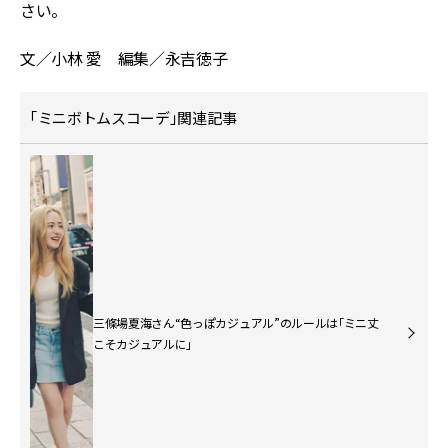
さい。
文／小林 愛 編集／永吉徳子
「ミニボトムスコーデ」関連記事
三條場夏海さん“色っぽカジュアル”のルールは「ミニ丈
こそカジュアルに」