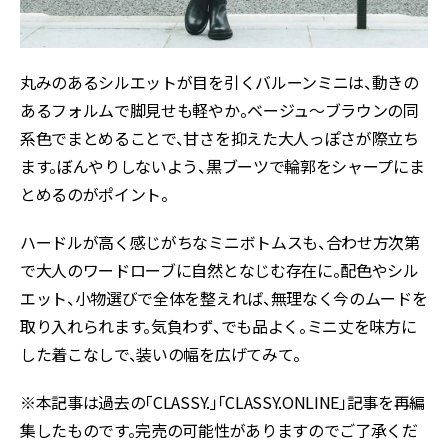
丸みのあるシルエットが目を引くバルーンミニは、動きの
あるフォルムで脚見せも軽やか。ベージュ〜ブラウンの同
系色でまとめることで、甘さを抑えた大人っぽさが際立ち
ます。ぼんやりしないよう、黒ブーツで輪郭をシャープにま
とめるのがポイント。
ハードルが高く感じがちなミニボトムスも、合わせ方次第
で大人のワードローブに自然となじむ存在に。配色やシル
エット、小物選びで全体を整えれば、無理なく今のムードを
取り入れられます。気負わず、でも品よく。ミニ丈を味方に
した着こなしで、装いの幅を広げてみて。
※本記事は過去の「CLASSY.」「CLASSY.ONLINE」記事を再編
集したものです。完売の可能性がありますのでご了承くだ