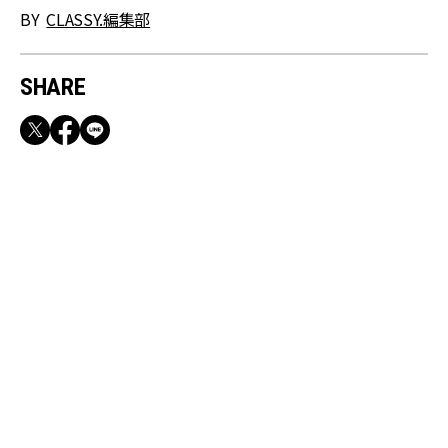
BY
CLASSY.編集部
SHARE
RECOMMEND
満員電車も外回りも快適！身軽になれるバッグ
＆スマホショルダー3選