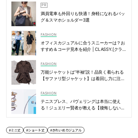
満員電車も外回りも快適！身軽になれるバッ
グ＆スマホショルダー3選
FASHION
オフィスカジュアルに合うスニーカーは？お
すすめ＆コーデ見本を紹介 | CLASSY.[クラッ
シィ]
FASHION
万能ジャケットは“半袖”説！品良く着られる
【サファリ型ジャケット】は着回し力に注目
| CLASSY.[クラッシィ]
FASHION
テニスブレス、パヴェリングは本当に使え
る！ジュエリー賢者が教える【後悔しない名
品ダイヤ】３選 | CLASSY.[クラッシィ]
#ミニ丈
#ショート丈
#きれいめカジュアル