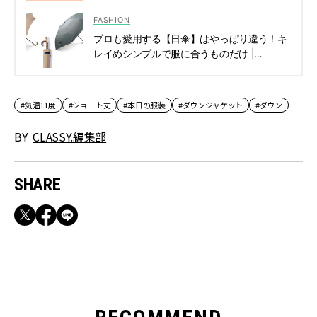
シィ]
FASHION
プロも愛用する【日傘】はやっぱり違う！キ
レイめシンプルで服に合うものだけ |
CLASSY.[クラッシィ]
#気温11度
#ショート丈
#本日の服装
#ダウンジャケット
#ダウン
BY
CLASSY.編集部
SHARE