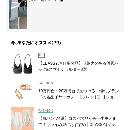
今、あなたにオススメ〈PR〉
【CLASSY.お仕事名品】収納力のある優秀バ
ッグ&スマホショルダー3選
FASHION
10万円台・20万円台で見つける、憧れブラン
ドの名品イヤーカフ｜【フレッド】【ショパ
ール】etc. | CLASSY.[クラッシィ]
FASHION
【白パンツ4選】コスパ名品から一生モノま
で！キレイめ派におすすめ | CLASSY.[クラッ