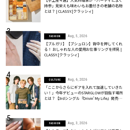
【手土産４選】人気料理家が「パーティによく
持参」見栄えも味わいもお墨付きの老舗の名物
とは？ | CLASSY.[クラッシィ]
Aug, 5, 2026
FASHION
【ブルガリ】【ブシュロン】背中を押してくれ
る！ おしゃれな人の愛用お仕事リングを拝見 |
CLASSY.[クラッシィ]
Aug, 6, 2026
CULTURE
「ここからさらにギアを入れて加速していきた
い！」今年デビューのSTARGLOWが目指す場所
とは？【3rdシングル『Drivin' My Life』発売】 |
CLASSY.[クラッシィ]
Aug, 3, 2026
FASHION