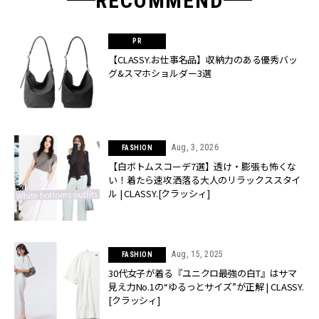
RECOMMEND
【CLASSY.お仕事名品】収納力のある優秀バッ
グ&スマホショルダー3選
Aug, 3, 2026
FASHION
【白ボトムスコーデ7選】透け・膨張も怖くな
い！着たら速攻洒落る大人のリラックススタイ
ル | CLASSY.[クラッシィ]
Aug, 15, 2025
FASHION
30代女子が着る『ユニクロ最強の白T』はサマ
見え力No.1の“ゆるっとサイズ”が正解 | CLASSY.
[クラッシィ]