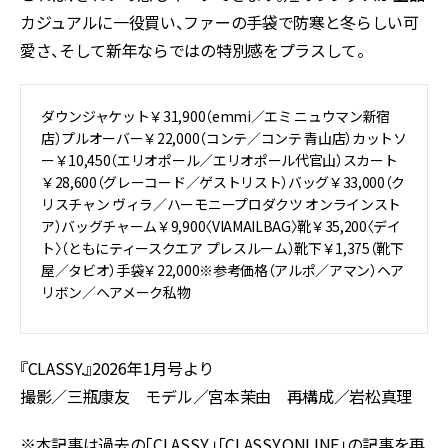
カジュアルに一役買い、ファーの手袋で防寒と冬らしい可
愛さ、そして新年ならではの特別感をプラスして。
ダウンジャケット￥31,900（emmi／エミ ニュウマン新宿
店）プルオーバー￥22,000（コンテ／コンテ 青山店）カットソ
ー￥10,450（エリオポール／エリオポール代官山）スカート
￥28,600（グレーコード／ゲストリスト）バッグ￥33,000（ク
リスチャン ヴィラ／ハーモニープロダクツ オンラインスト
ア）バッグチャーム￥9,900〈VIAMAILBAG〉靴￥35,200〈デイ
ト〉（ともにティースクエア プレスルーム）靴下￥1,375（靴下
屋／タビオ）手袋￥22,000※参考価格（アルポ／アマン）ヘア
リボン／ヘアメーク私物
『CLASSY.』2026年1月号より
撮影／
三瓶康友
モデル／
宮本茉由
再構成／岩松真理
※本記事は過去の「CLASSY.」「CLASSY.ONLINE」の記事を再