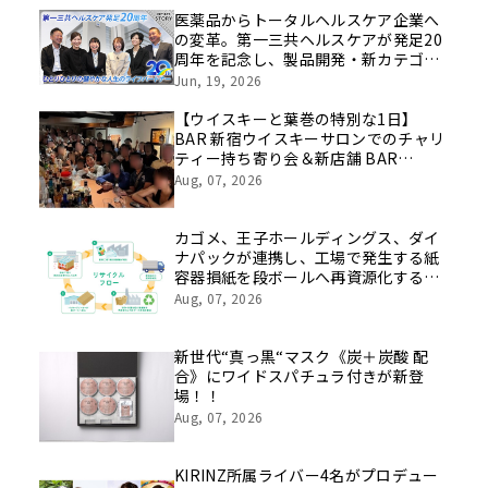
医薬品からトータルヘルスケア企業へ
の変革。第一三共ヘルスケアが発足20
周年を記念し、製品開発・新カテゴリ
挑戦の舞台や旧社統合時のエピソード
Jun, 19, 2026
を社員の想いとともに振り返る特別映
像を公開！
【ウイスキーと葉巻の特別な1日】
BAR 新宿ウイスキーサロンでのチャリ
ティー持ち寄り会＆新店舗 BAR
LASTWORD でのシガー初心者歓迎ペ
Aug, 07, 2026
アリング会を8月22日に開催
カゴメ、王子ホールディングス、ダイ
ナパックが連携し、工場で発生する紙
容器損紙を段ボールへ再資源化する実
証を開始
Aug, 07, 2026
新世代“真っ黒“マスク《炭＋炭酸 配
合》にワイドスパチュラ付きが新登
場！！
Aug, 07, 2026
KIRINZ所属ライバー4名がプロデュー