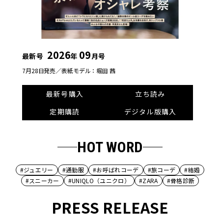
2026
09
最新号
年
月号
7月28日発売／
表紙モデル：堀田 茜
最新号購入
立ち読み
定期購読
デジタル版購入
HOT WORD
#ジュエリー
#通勤服
#お呼ばれコーデ
#旅コーデ
#結婚
#スニーカー
#UNIQLO（ユニクロ）
#ZARA
#骨格診断
PRESS RELEASE