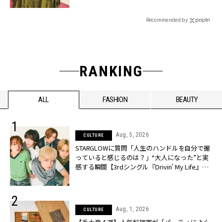
Recommended by
RANKING
ALL
FASHION
BEAUTY
Aug, 5, 2026
CULTURE
STARGLOWに質問「人生のハンドルを自分で握
っていると感じるのは？」“大️人になった”と実
感する瞬間【3rdシングル『Drivin' My Life』発
売】 | CLASSY.[クラッシィ]
Aug, 1, 2026
CULTURE