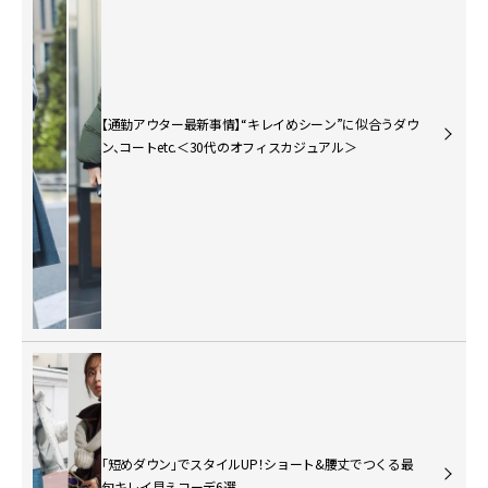
【通勤アウター最新事情】“キレイめシーン”に似合うダウ
ン、コートetc.＜30代のオフィスカジュアル＞
「短めダウン」でスタイルUP！ショート&腰丈でつくる最
旬キレイ見えコーデ6選