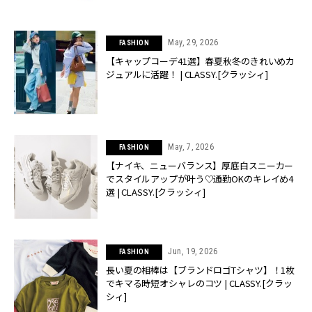
May, 29, 2026
FASHION
【キャップコーデ41選】春夏秋冬のきれいめカ
ジュアルに活躍！ | CLASSY.[クラッシィ]
May, 7, 2026
FASHION
【ナイキ、ニューバランス】厚底白スニーカー
でスタイルアップが叶う♡通勤OKのキレイめ4
選 | CLASSY.[クラッシィ]
Jun, 19, 2026
FASHION
長い夏の相棒は【ブランドロゴTシャツ】！1枚
でキマる時短オシャレのコツ | CLASSY.[クラッ
シィ]