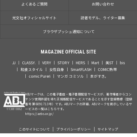
よくあるご質問
お問い合わせ
光文社オフィシャルサイト
読者モデル、ライター募集
ブラウザプッシュ通知について
MAGAZINE OFFICIAL SITE
JJ
CLASSY.
VERY
STORY
HERS
Mart
美ST
bis
和食スタイル
女性自身
SmartFLASH
COMIC熱帯
comic Pureri
マンガ コミソル
本がすき。
ABJマークは、この電子書店・電子書籍配信サービスが、著作権者からコン
テンツ使用許諾を得た正規版配信サービスであることを示す登録商標（登録
番号 第6091713号）です。ABJマークの詳細、ABJマークを掲示しているサ
ービスの一覧はこちらです。
https://aebs.or.jp/
このサイトについて
プライバシーポリシー
サイトマップ
©Kobunsha Co., Ltd. All Rights Reserved.