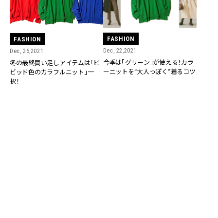
FASHION
FASHION
Dec, 22,2021
Dec, 26,2021
今季は「グリーン」が使える！カラ
冬の最終買い足しアイテムは「ビ
ーニットを“大人っぽく”着るコツ
ビッド色のカラフルニット」一
択！
FASHION
FASHION
Oct, 31,2021
Nov, 10,2020
大人女子の「週3着てもバレない、
タートルニットをもっとカッコよ
キレイ色ニット」の活用術
く【今日の着回しDiary】