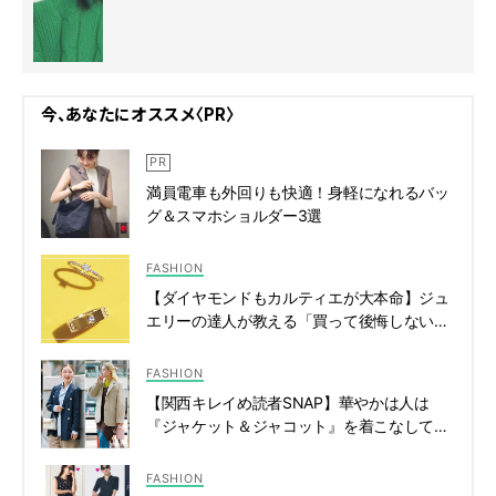
今、あなたにオススメ〈PR〉
満員電車も外回りも快適！身軽になれるバッ
グ＆スマホショルダー3選
FASHION
【ダイヤモンドもカルティエが大本命】ジュ
エリーの達人が教える「買って後悔しない」
４選 | CLASSY.[クラッシィ]
FASHION
【関西キレイめ読者SNAP】華やかは人は
『ジャケット＆ジャコット』を着こなしてる
| CLASSY.[クラッシィ]
FASHION