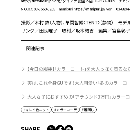
http://zuttoholic.jpn.org/ ダイアナ 銀座本店 03-3573-4005 チビジ
N.O.R.C 03-3669-5205 manipuri https://manipuri.jp/ yor
撮影／木村 敦（人物）、草間智博〈TENT〉（静物） モデ
リング／田臥曜子 取材／坂本結香 編集／宮島彰子（CLA
関連記事
【今日の服装】「カラーコート」を大人っぽく着るな
実は、これ全身GUです！大人可愛い「冬のカラーコ
大人女子におすすめの「アラウンド3万円」カラー
#キレイ色ニット
#カラーコーデ
#着回し
SHARE