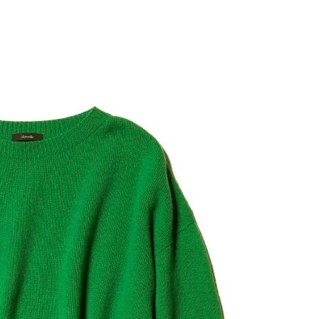
スメ＞ | CLASSY.[クラッシィ]
正解！ | CLASSY.
Aug, 5, 2026
Jun,
BEAUTY
WEDDING
忙しい毎日に「うるおいター
【一生ものジュエ
ボ」を。新【SOFINA BASIC＋】
存在感が際立つ！
のお手入れでうるおってなめら
「トゥギャザー」
かな肌を目指す | CLASSY.[クラッ
目 | CLASSY.[クラ
シィ]
Aug, 8, 2026
Aug,
BEAUTY
WEDDING
【シャネル】「ココ マドモアゼ
20万円台〜【カル
ル クラッシュ アプソリュ」の限
ング４選】ラブ、トリ
定カフェが登場！世界観に没入
を『マリッジ』に
できる体験型イベントが開催 |
ます！ | CLASSY.
CLASSY.[クラッシィ]
Nov, 17, 2025
Nov,
BEAUTY
WEDDING
【落ちない名品リップ10選】塗
【結婚式のお呼ば
り直しできない・皮むけしやす
りとカブらない「
いetc.悩みをクリア | CLASSY.[ク
ルエット」が正解！ | 
ラッシィ]
ラッシィ]