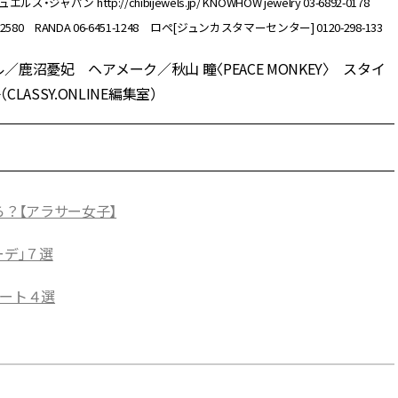
ュエルズ・ジャパン http://chibijewels.jp/ KNOWHOW jewelry 03-6892-0178
i 03-6804-2580 RANDA 06-6451-1248 ロペ[ジュンカスタマーセンター] 0120-298-133
ル／鹿沼憂妃 ヘアメーク／秋山 瞳〈PEACE MONKEY〉 スタイ
SSY.ONLINE編集室）
ら？【アラサー女子】
ーデ」７選
コート４選