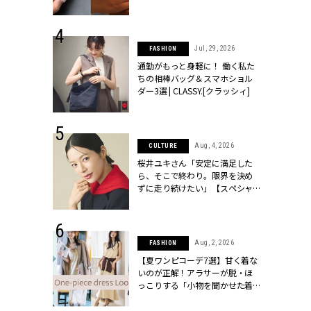
[クラッシィ]
シィ]
 30, 2026
Jul, 29, 2026
FASHION
リー】1つでも
通勤がもっと身軽に！ 働く私た
ポメラートの
ちの相棒バッグ＆スマホショル
シリーズに注
ダー3選 | CLASSY.[クラッシィ]
ッシィ]
 18, 2025
Aug, 4, 2026
CULTURE
ティエ人気リ
桜井ユキさん「安定に満足した
ニティetc.
ら、そこで終わり。限界を決め
選ぶ人増えて
ずに走り続けたい」【スペシャ
[クラッシィ]
ルドラマ『しあわせは食べて寝
て待て ～早春の養生編～』】 |
CLASSY.[クラッシィ]
 24, 2025
Aug, 2, 2026
FASHION
れワンピ】周
【夏ワンピコーデ7選】甘く着な
リラックスシ
いのが正解！アラサーが脱・ほ
CLASSY.[ク
っこりする「小物を聞かせた着
こなし」 | CLASSY.[クラッシィ]