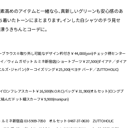
要素高めのアイテムと一緒なら、真新しいグリーンも安心感のあ
ち着いたトーンにまとまります。インした白シャツのチラ見せ
漂うきちんとコーデに。
バーブラウス※取り外し可能なデザイン衿付き￥44,000(yori)チェック柄センター
オソイ／ウィム ガゼット ルミネ新宿店)ショートブーツ￥27,500(ダイアナ／ダイア
・ジャパン)ターコイズリング￥25,300(ペヨテ バード／ZUTTOHOLIC)
フレアスカート￥16,500(N.O.R.C)バッグ￥31,900(オルセット)ロングブ
髪に結んだドット細スカーフ￥9,900(manipuri)
 ルミネ新宿店 03-5909-7050 オルセット 0467-37-0630 ZUTTOHOLIC