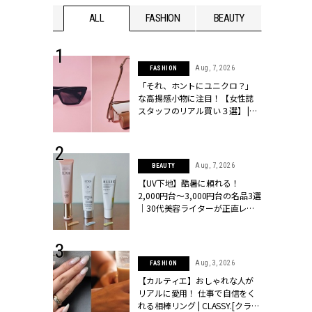
WEDDING
ALL
FASHION
BEAUTY
WEDDIN
 16, 2026
Aug, 7, 2026
FASHION
はアリ？お呼
「それ、ホントにユニクロ？」
コーデ＆マナ
な高揚感小物に注目！【女性誌
Y.[クラッシィ]
スタッフのリアル買い３選】 |
CLASSY.[クラッシィ]
 13, 2025
Aug, 7, 2026
BEAUTY
ブランドのリ
【UV下地】酷暑に頼れる！
0代カップルの
2,000円台〜3,000円台の名品3選
SSY.[クラッシ
｜30代美容ライターが正直レビ
ュー | CLASSY.[クラッシィ]
 24, 2026
Aug, 3, 2026
FASHION
方３選】結婚
【カルティエ】おしゃれな人が
“シンプル黒ワ
リアルに愛用！ 仕事で自信をく
フ』で盛るのが
れる相棒リング | CLASSY.[クラッ