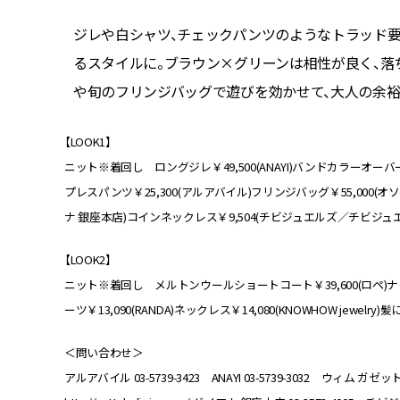
すぎない
ジレや白シャツ、チェックパンツのようなトラッド
イトのコ
るスタイルに。ブラウン×グリーンは相性が良く、落
や旬のフリンジバッグで遊びを効かせて、大人の余裕
【LOOK1】
ニット※着回し ロングジレ￥49,500(ANAYI)バンドカラーオー
プレスパンツ￥25,300(アルアバイル)フリンジバッグ￥55,000(
ナ 銀座本店)コインネックレス￥9,504(チビジュエルズ／チビジュエルズ
【LOOK2】
ニット※着回し メルトンウールショートコート￥39,600(ロペ)ナイロン
ーツ￥13,090(RANDA)ネックレス￥14,080(KNOWHOW jewelry)
＜問い合わせ＞
アルアバイル 03-5739-3423 ANAYI 03-5739-3032 ウィム ガゼット