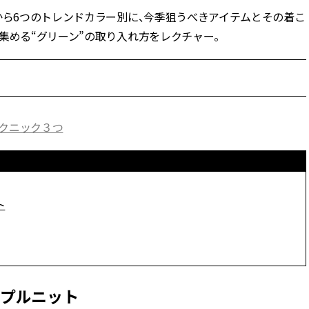
から6つのトレンドカラー別に、今季狙うべきアイテムとその着こ
BEAUTY
集める“グリーン”の取り入れ方をレクチャー。
Aug, 7, 2026
Feb,
BEAUTY
WEDDING
【UV下地】酷暑に頼れる！
結婚式に黒ドレス
2,000円台〜3,000円台の名品3選
ばれで失敗しない
｜30代美容ライターが正直レビ
ーを解説 | CLASS
ュー | CLASSY.[クラッシィ]
テクニック３つ
Aug, 6, 2026
Aug,
BEAUTY
WEDDING
【ヘアアクセ6選】手抜きに見え
【結婚指輪】人気
ない！アラサーのまとめ髪が垢
ング22選｜20〜3
ト
抜ける「即戦力アクセ」たち |
エピソードも | CLA
CLASSY.[クラッシィ]
ィ]
Aug, 7, 2026
Mar,
BEAUTY
WEDDING
冷房・紫外線etc...「夏の隠れ乾
【トレンドの巻き
シンプルニット
燥」を防ぐ【ベタつかない名品
式ゲスト服の鉄板
クリーム】3選＜30代のベストコ
ンピ”は『スカー