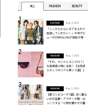
WEDDING
ALL
FASHION
BEAUTY
WEDDIN
 16, 2026
Aug, 6, 2026
CULTURE
はアリ？お呼
「ここからさらにギアを入れて
コーデ＆マナ
加速していきたい！」今年デビ
Y.[クラッシィ]
ューのSTARGLOWが目指す場所
とは？【3rdシングル『Drivin' My
Life』発売】 | CLASSY.[クラッシ
ィ]
 13, 2025
Aug, 7, 2026
FASHION
ブランドのリ
「それ、ホントにユニクロ？」
0代カップルの
な高揚感小物に注目！【女性誌
SSY.[クラッシ
スタッフのリアル買い３選】 |
CLASSY.[クラッシィ]
 30, 2026
Aug, 2, 2026
FASHION
リー】1つでも
【夏ワンピコーデ7選】甘く着な
ポメラートの
いのが正解！アラサーが脱・ほ
シリーズに注
っこりする「小物を聞かせた着