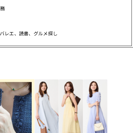
務
BEAUTY
Aug, 7, 2026
Feb,
BEAUTY
WEDDING
バレエ、読書、グルメ探し
【UV下地】酷暑に頼れる！
結婚式に黒ドレス
2,000円台〜3,000円台の名品3選
ばれで失敗しない
｜30代美容ライターが正直レビ
ーを解説 | CLASS
ュー | CLASSY.[クラッシィ]
Aug, 6, 2026
Aug,
BEAUTY
WEDDING
【ヘアアクセ6選】手抜きに見え
【結婚指輪】人気
ない！アラサーのまとめ髪が垢
ング22選｜20〜3
抜ける「即戦力アクセ」たち |
エピソードも | CLA
CLASSY.[クラッシィ]
ィ]
Aug, 5, 2026
Jun,
BEAUTY
WEDDING
忙しい毎日に「うるおいター
【一生ものジュエ
ボ」を。新【SOFINA BASIC＋】
存在感が際立つ！
のお手入れでうるおってなめら
「トゥギャザー」