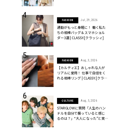
ッシィ]
こなし」 | CLASSY.[クラッシィ]
 18, 2025
Jul, 29, 2026
FASHION
ティエ人気リ
通勤がもっと身軽に！ 働く私た
ニティetc.
ちの相棒バッグ＆スマホショル
選ぶ人増えて
ダー3選 | CLASSY.[クラッシィ]
[クラッシィ]
 24, 2026
Aug, 3, 2026
FASHION
方３選】結婚
【カルティエ】おしゃれな人が
“シンプル黒ワ
リアルに愛用！ 仕事で自信をく
フ』で盛るのが
れる相棒リング | CLASSY.[クラッ
[クラッシィ]
シィ]
 4, 2025
Aug, 5, 2026
CULTURE
急上昇【ブシ
STARGLOWに質問「人生のハン
イダルリン
ドルを自分で握っていると感じ
やすい！ |
るのは？」“大️人になった”と実
ィ]
感する瞬間【3rdシングル
『Drivin' My Life』発売】 |