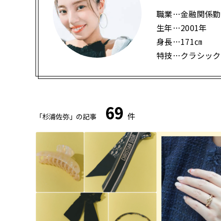
職業…金融関係勤
生年…2001年
身長…171㎝
特技…クラシック
69
件
「杉浦佐弥」の記事