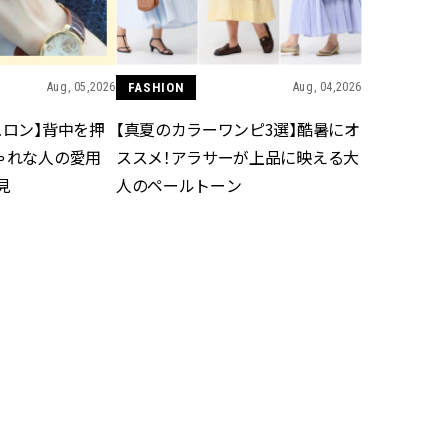
かな肌を目指す | CLASSY.[クラッ
目 | CLASSY.[クラ
シィ]
Aug, 7, 2026
Aug,
BEAUTY
WEDDING
Aug, 05,2026
FASHION
Aug, 04,2026
冷房・紫外線etc...「夏の隠れ乾
20万円台〜【カル
燥」を防ぐ【ベタつかない名品
ング４選】ラブ、トリ
ュロン】背中を押
【真夏のカラーワンピ3選】酷暑にオ
クリーム】3選＜30代のベストコ
を『マリッジ』に
スメ＞ | CLASSY.[クラッシィ]
ます！ | CLASSY.
ゃれな人の愛用
ススメ！アラサーが上品に映える大
見
人のペールトーン
Nov, 17, 2025
Mar,
BEAUTY
WEDDING
【落ちない名品リップ10選】塗
【トレンドの巻き
り直しできない・皮むけしやす
式ゲスト服の鉄板
いetc.悩みをクリア | CLASSY.[ク
ンピ”は『スカー
ラッシィ]
正解！ | CLASSY.
Aug, 5, 2026
Sep,
BEAUTY
WEDDING
夏の深刻なくすみ・色ムラにア
“キャトル”で人気
プローチ！【透明感を底上げ】
ュロン】の『ブラ
神コスメ３選 | CLASSY.[クラッシ
グ』は普段使いもし
ィ]
CLASSY.[クラッシ