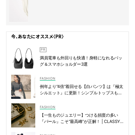
今、あなたにオススメ〈PR〉
満員電車も外回りも快適！身軽になれるバッ
グ＆スマホショルダー3選
FASHION
例年より“4倍”着回せる【白パンツ】は『極太
シルエット』に更新！シンプルトップスも生
まれ変わる | CLASSY.[クラッシィ]
FASHION
【一生ものジュエリー】つける頻度の多い
『パール』こそ“最高峰”が正解！ | CLASSY.
[クラッシィ]