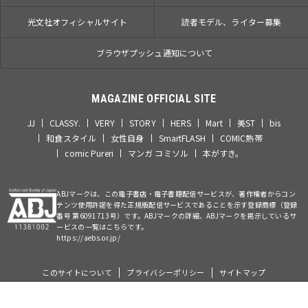
光文社オフィシャルサイト
読者モデル、ライター募集
ブラウザプッシュ通知について
MAGAZINE OFFICIAL SITE
JJ
CLASSY.
VERY
STORY
HERS
Mart
美ST
bis
和食スタイル
女性自身
SmartFLASH
COMIC熱帯
comic Pureri
マンガ コミソル
本がすき。
ABJマークは、この電子書店・電子書籍配信サービスが、著作権者からコン
テンツ使用許諾を得た正規版配信サービスであることを示す登録商標（登録
番号 第6091713号）です。ABJマークの詳細、ABJマークを掲示しているサ
ービスの一覧はこちらです。
https://aebs.or.jp/
このサイトについて
プライバシーポリシー
サイトマップ
©Kobunsha Co., Ltd. All Rights Reserved.