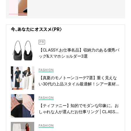
今、あなたにオススメ〈PR〉
【CLASSY.お仕事名品】収納力のある優秀バ
ッグ&スマホショルダー3選
FASHION
【真夏のモノトーンコーデ7選】重く見えな
い30代の上品スタイル最適解！シアー素材、
白パンツも | CLASSY.[クラッシィ]
FASHION
【ティファニー】知的でモダンな印象に。お
しゃれな人が選んだお仕事リング | CLASSY.
[クラッシィ]
FASHION