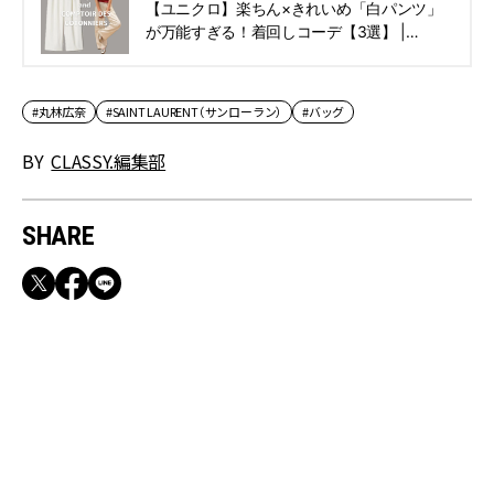
【ユニクロ】楽ちん×きれいめ「白パンツ」
が万能すぎる！着回しコーデ【3選】 |
CLASSY.[クラッシィ]
#丸林広奈
#SAINT LAURENT（サンローラン）
#バッグ
BY
CLASSY.編集部
SHARE
RECOMMEND