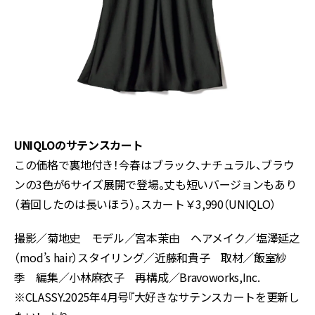
UNIQLOのサテンスカート
この価格で裏地付き！今春はブラック、ナチュラル、ブラウ
ンの3色が6サイズ展開で登場。丈も短いバージョンもあり
（着回したのは長いほう）。スカート￥3,990（UNIQLO）
撮影／菊地史 モデル／宮本茉由 ヘアメイク／塩澤延之
（mod’s hair）スタイリング／近藤和貴子 取材／飯室紗
季 編集／小林麻衣子 再構成／Bravoworks,Inc.
※CLASSY.2025年4月号『大好きなサテンスカートを更新し