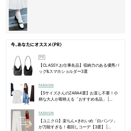
今、あなたにオススメ〈PR〉
【CLASSY.お仕事名品】収納力のある優秀バ
ッグ&スマホショルダー3選
FASHION
【SサイズさんのZARA4選】お直し不要！小
柄な大人が着映える「おすすめ名品」 |
CLASSY.[クラッシィ]
FASHION
【ユニクロ】楽ちん×きれいめ「白パンツ」
が万能すぎる！着回しコーデ【3選】 |