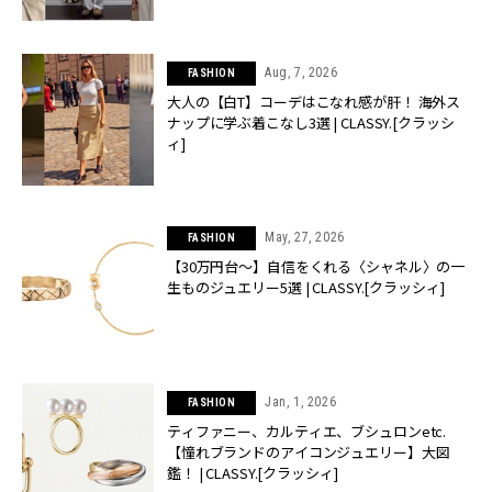
Aug, 7, 2026
FASHION
大人の【白T】コーデはこなれ感が肝！ 海外ス
ナップに学ぶ着こなし3選 | CLASSY.[クラッシ
ィ]
May, 27, 2026
FASHION
【30万円台〜】自信をくれる〈シャネル〉の一
生ものジュエリー5選 | CLASSY.[クラッシィ]
Jan, 1, 2026
FASHION
ティファニー、カルティエ、ブシュロンetc.
【憧れブランドのアイコンジュエリー】大図
鑑！ | CLASSY.[クラッシィ]