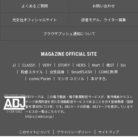
よくあるご質問
お問い合わせ
光文社オフィシャルサイト
読者モデル、ライター募集
ブラウザプッシュ通知について
MAGAZINE OFFICIAL SITE
JJ
CLASSY.
VERY
STORY
HERS
Mart
美ST
bis
和食スタイル
女性自身
SmartFLASH
COMIC熱帯
comic Pureri
マンガ コミソル
本がすき。
ABJマークは、この電子書店・電子書籍配信サービスが、著作権者からコン
テンツ使用許諾を得た正規版配信サービスであることを示す登録商標（登録
番号 第6091713号）です。ABJマークの詳細、ABJマークを掲示しているサ
ービスの一覧はこちらです。
https://aebs.or.jp/
このサイトについて
プライバシーポリシー
サイトマップ