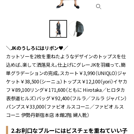
＼JKのうしろにはリボン♥／
カットソーを2枚を重ねたようなデザインのトップスを仕
込めば、楽して洒落見え。仕上げにグレーJKを羽織って、簡
単グラデーションの完成。スカート￥3,990（UNIQLO）ジャ
ケット￥38,500（シーニュ）トップス￥12,100（yori）イヤカ
フ￥89,100リング￥171,600（ともに Hirotaka／ヒロタカ
表参道ヒルズ）バッグ￥92,400（フルラ／フルラ ジャパン）
パンプス￥33,000（ファビオ ルスコーニ／ファビオ ルス
コーニ 伊勢丹新宿本店 本館2階 婦人靴）
2.お利口なブルーにはビスチェを重ねていい子