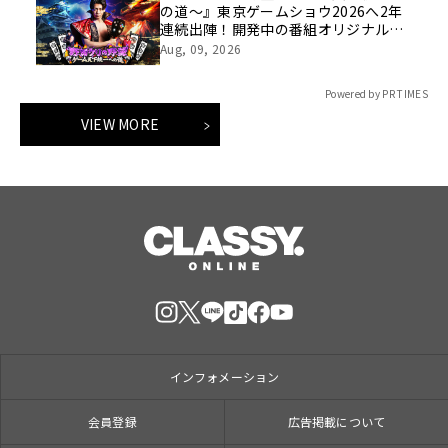
の道～』東京ゲームショウ2026へ2年
連続出陣！開発中の番組オリジナルゲ
ームを世界最速体験！失敗したら即
Aug, 09, 2026
「打ち首」！？しんや＆青木マッチョ
参加のイベントも開催！
Powered by PR TIMES
VIEW MORE
インフォメーション
会員登録
広告掲載について