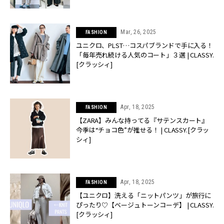
Mar, 26, 2025
FASHION
ユニクロ、PLST…コスパブランドで手に入る！
「毎年売れ続ける人気のコート」３選 | CLASSY.
[クラッシィ]
Apr, 18, 2025
FASHION
【ZARA】みんな持ってる『サテンスカート』
今季は“チョコ色”が推せる！ | CLASSY.[クラッ
シィ]
Apr, 18, 2025
FASHION
【ユニクロ】洗える「ニットパンツ」が旅行に
ぴったり♡【ベージュトーンコーデ】 | CLASSY.
[クラッシィ]