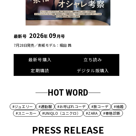
2026
09
最新号
年
月号
7月28日発売／
表紙モデル：堀田 茜
最新号購入
立ち読み
定期購読
デジタル版購入
HOT WORD
#ジュエリー
#通勤服
#お呼ばれコーデ
#旅コーデ
#結婚
#スニーカー
#UNIQLO（ユニクロ）
#ZARA
#骨格診断
PRESS RELEASE