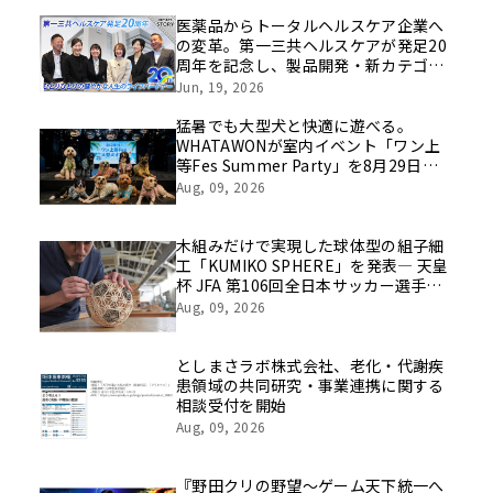
医薬品からトータルヘルスケア企業へ
の変革。第一三共ヘルスケアが発足20
周年を記念し、製品開発・新カテゴリ
挑戦の舞台や旧社統合時のエピソード
Jun, 19, 2026
を社員の想いとともに振り返る特別映
像を公開！
猛暑でも大型犬と快適に遊べる。
WHATAWONが室内イベント「ワン上
等Fes Summer Party」を8月29日開
催
Aug, 09, 2026
木組みだけで実現した球体型の組子細
工「KUMIKO SPHERE」を発表― 天皇
杯 JFA 第106回全日本サッカー選手権
大会の公式ビジュアルにも採用 ―
Aug, 09, 2026
としまさラボ株式会社、老化・代謝疾
患領域の共同研究・事業連携に関する
相談受付を開始
Aug, 09, 2026
『野田クリの野望～ゲーム天下統一へ