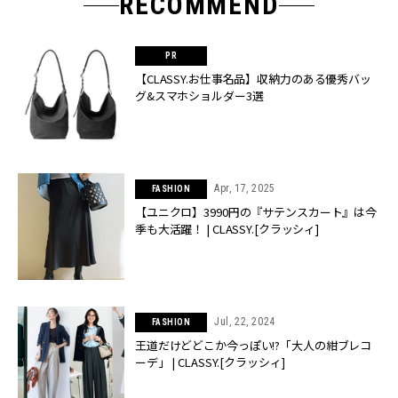
RECOMMEND
【CLASSY.お仕事名品】収納力のある優秀バッ
グ&スマホショルダー3選
Apr, 17, 2025
FASHION
【ユニクロ】3990円の『サテンスカート』は今
季も大活躍！ | CLASSY.[クラッシィ]
Jul, 22, 2024
FASHION
王道だけどどこか今っぽい!?「大人の紺ブレコ
ーデ」 | CLASSY.[クラッシィ]