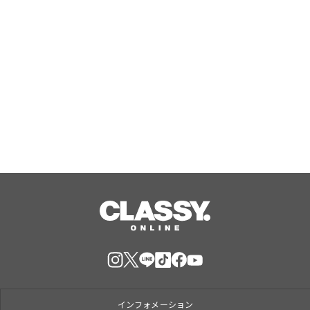
ノ)より 数量限定ウイスキー「リング
Aug, 06, 2026
ベアラー」が誕生
ジャングリア沖縄 ゲストの多様な旅
スタイルに応えたチケットラインアッ
プ拡充 余すことなく魅力を堪能する
「ロイヤルチケット」新登場
Aug, 06, 2026
インフォメーション