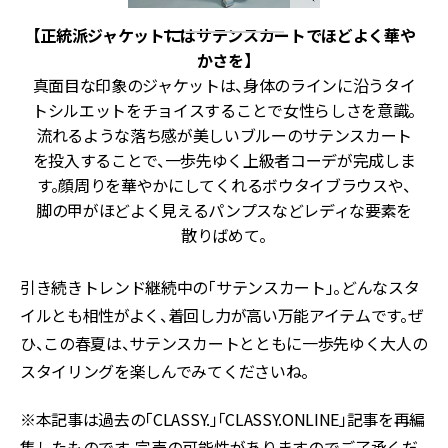
た
【正統派ジャケットにはサテンスカートでほどよく華や
かさを
】
合
真面目な印象のジャケットは、身体のラインに沿うタイ
ー
トシルエットをチョイスすることで女性らしさを意識。
ラ
流れるような落ち感が美しいブルーのサテンスカート
！
を投入することで、一歩先ゆく上級者コーデが完成しま
す。顔周りを華やかにしてくれるボウタイブラウスや、
脚の甲がほどよく見えるパンプスなどレディな要素を
散りばめて。
引き続きトレンド継続中の「サテンスカート」。どんなスタ
イルとも相性がよく、着回し力が高い万能アイテムです。ぜ
ひ、この春夏は、サテンスカートとともに一歩先ゆく大人の
スタイリングを楽しんでみてくださいね。
※本記事は過去の「CLASSY.」「CLASSY.ONLINE」記事を再編
集したものです。完売の可能性がありますのでご了承くだ