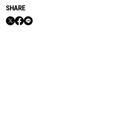
SHARE
RECOMMEND
【CLASSY.お仕事名品】収納力のある優秀バッ
グ&スマホショルダー3選
Jul, 26, 2026
FASHION
【10万円以内】仕事運を後押しする色石ジュエ