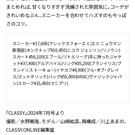
まとめれば、甘くなりすぎず洗練された雰囲気に。コーデが
きれいめなぶん、スニーカーを合わせてハズすのも今っぽ
さのコツ。
スニーカー¥17,600(アシックスフォーエミ/エミ ニュウマン
新宿店)タンクトップ¥10,450(ニコラ ジェンソン/リノウン)
スカート¥56,100(エブール/リトルリーグ)手に持ったジャケ
ット¥37,400(アルアバイル)リング¥35,200(ブランイリス/ブ
ランイリス トーキョー)イヤカフ¥9,900(フル・オブ・グレイ
ス/ズットホリック)バッグ¥55,000(VASIC/ヴァジックジャパ
ン)スカーフ¥15,400(マニプリ)
『CLASSY.』2024年7月号より
撮影／水野美隆、モデル／山崎紘菜、再構成／川上あまの、
CLASSY.ONLINE編集室