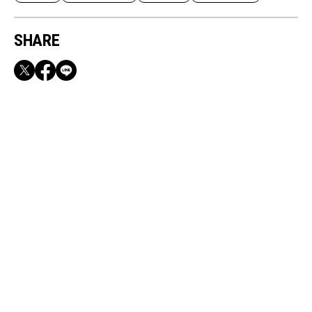
SHARE
RECOMMEND
【CLASSY.お仕事名品】収納力のある優秀バッ
グ&スマホショルダー3選