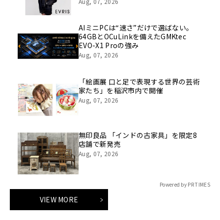
Aug, 07, 2026
AIミニPCは“速さ”だけで選ばない。
64GBとOCuLinkを備えたGMKtec
EVO-X1 Proの強み
Aug, 07, 2026
「絵画展 口と足で表現する世界の芸術
家たち」を稲沢市内で開催
Aug, 07, 2026
無印良品 「インドの古家具」を限定8
店舗で新発売
Aug, 07, 2026
Powered by PR TIMES
VIEW MORE