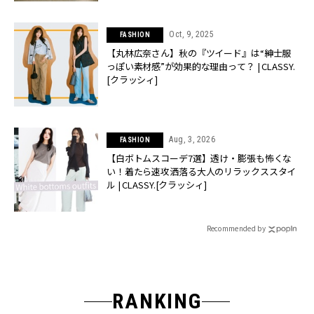
Oct, 9, 2025
FASHION
【丸林広奈さん】秋の『ツイード』は“紳士服
っぽい素材感”が効果的な理由って？ | CLASSY.
[クラッシィ]
Aug, 3, 2026
FASHION
【白ボトムスコーデ7選】透け・膨張も怖くな
い！着たら速攻洒落る大人のリラックススタイ
ル | CLASSY.[クラッシィ]
Recommended by
RANKING