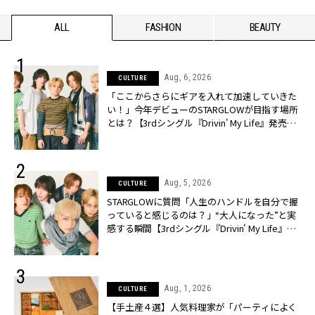
ALL
FASHION
BEAUTY
Aug, 6, 2026
CULTURE
「ここからさらにギアを入れて加速していきた
い！」今年デビューのSTARGLOWが目指す場所
とは？【3rdシングル『Drivin' My Life』発売】 |
CLASSY.[クラッシィ]
Aug, 5, 2026
CULTURE
STARGLOWに質問「人生のハンドルを自分で握
っていると感じるのは？」“大️人になった”と実
感する瞬間【3rdシングル『Drivin' My Life』発
売】 | CLASSY.[クラッシィ]
Aug, 1, 2026
CULTURE
【手土産４選】人気料理家が「パーティによく