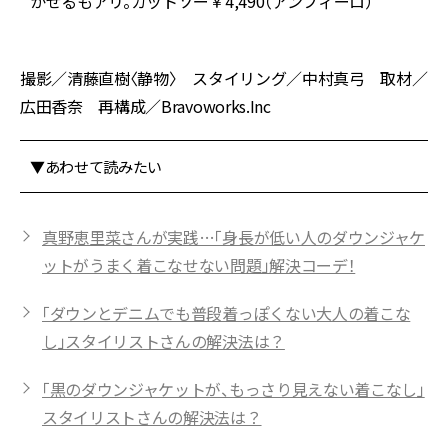
山
かせるもアリ。カットソー￥4,490（アンフィーロ）
撮影／清藤直樹〈静物〉 スタイリング／中村真弓 取材／
広田香奈 再構成／Bravoworks.Inc
▼あわせて読みたい
真野恵里菜さんが実践…「身長が低い人のダウンジャケ
ットがうまく着こなせない問題」解決コーデ！
「ダウンとデニムでも普段着っぽくない大人の着こな
し」スタイリストさんの解決法は？
「黒のダウンジャケットが、もっさり見えない着こなし」
スタイリストさんの解決法は？