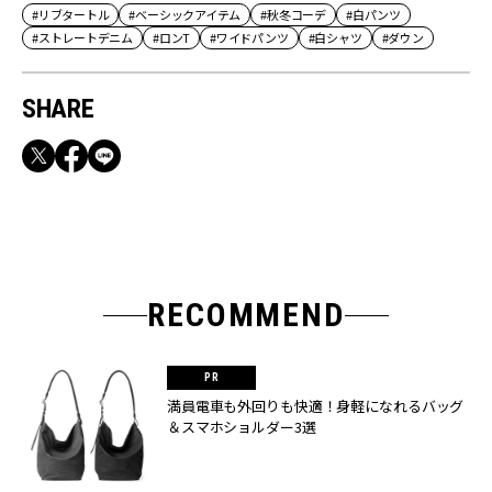
#リブタートル
#ベーシックアイテム
#秋冬コーデ
#白パンツ
#ストレートデニム
#ロンT
#ワイドパンツ
#白シャツ
#ダウン
SHARE
RECOMMEND
満員電車も外回りも快適！身軽になれるバッグ
＆スマホショルダー3選