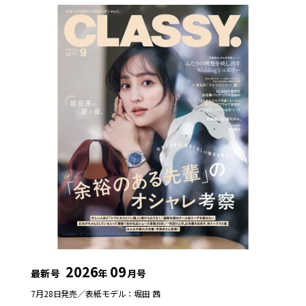
2026
09
最新号
年
月号
7月28日発売／
表紙モデル：堀田 茜