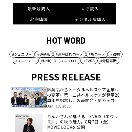
最新号購入
立ち読み
定期購読
デジタル版購入
HOT WORD
#ジュエリー
#通勤服
#お呼ばれコーデ
#旅コーデ
#結婚
#スニーカー
#UNIQLO（ユニクロ）
#ZARA
#骨格診断
PRESS RELEASE
医薬品からトータルヘルスケア企業へ
の変革。第一三共ヘルスケアが発足20
周年を記念し、製品開発・新カテゴリ
挑戦の舞台や旧社統合時のエピソード
Jun, 19, 2026
を社員の想いとともに振り返る特別映
像を公開！
りんかさんが魅せる「EVRIS（エヴリ
ス）」の秋の魅力。8月7日（金）
MOVIE LOOKを公開