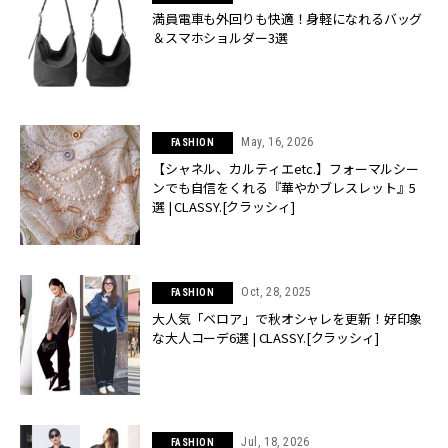
満員電車も外回りも快適！身軽になれるバッグ
＆スマホショルダー3選
May, 16, 2026
FASHION
【シャネル、カルティエetc.】フォーマルシー
ンでも自信をくれる『華やかブレスレット』5
選 | CLASSY.[クラッシィ]
Oct, 28, 2025
FASHION
大人気「ベロア」で秋オシャレを更新！好印象
な大人コーデ6選 | CLASSY.[クラッシィ]
Jul, 18, 2026
FASHION