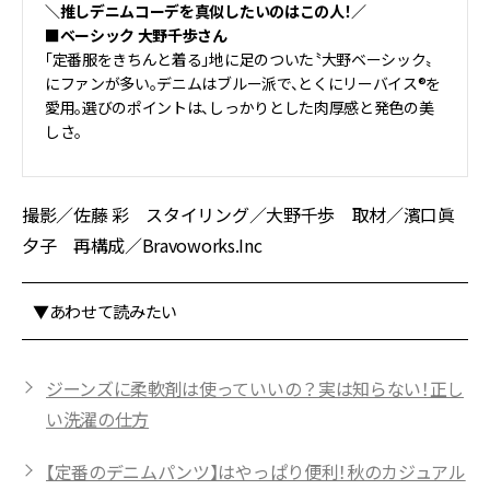
＼推しデニムコーデを真似したいのはこの人！／
■ベーシック 大野千歩さん
「定番服をきちんと着る」地に足のついた〝大野ベーシック〟
にファンが多い。デニムはブルー派で、とくにリーバイス®を
愛用。選びのポイントは、しっかりとした肉厚感と発色の美
しさ。
撮影／佐藤 彩 スタイリング／大野千歩 取材／濱口眞
夕子 再構成／Bravoworks.Inc
▼あわせて読みたい
ジーンズに柔軟剤は使っていいの？実は知らない！正し
い洗濯の仕方
【定番のデニムパンツ】はやっぱり便利！秋のカジュアル