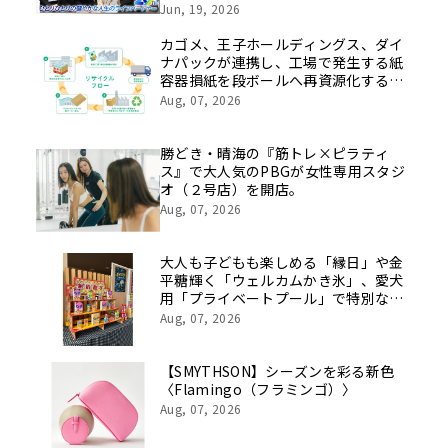
挑戦の舞台や旧社統合時のエピソード
Jun, 19, 2026
を社員の想いとともに振り返る特別映
像を公開！
カゴメ、王子ホールディングス、ダイ
ナパックが連携し、工場で発生する紙
容器損紙を段ボールへ再資源化する実
証を開始
Aug, 07, 2026
勝どき・晴海の『筋トレ×ピラティ
ス』で大人気のPBGが女性専用スタジ
オ（２号店）を開店。
Aug, 07, 2026
大人も子どもも楽しめる「縁日」や金
平糖輝く「ウェルカムかき氷」、愛犬
用「プライベートプール」で特別な夏
休みをお届け
Aug, 07, 2026
【SMYTHSON】シーズンを彩る新色
〈Flamingo（フラミンゴ）〉
Aug, 07, 2026