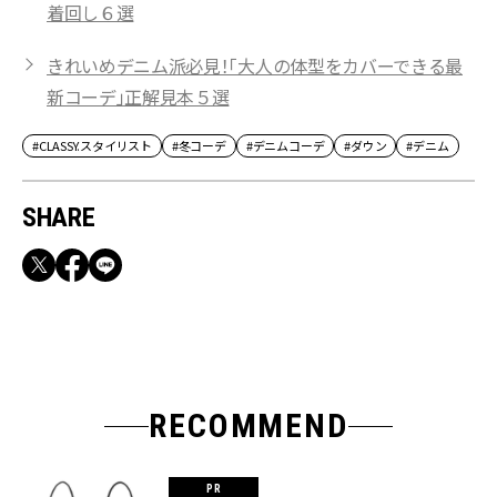
着回し６選
きれいめデニム派必見！「大人の体型をカバーできる最
新コーデ」正解見本５選
#CLASSY.スタイリスト
#冬コーデ
#デニムコーデ
#ダウン
#デニム
SHARE
RECOMMEND