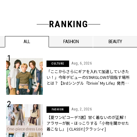
RANKING
ALL
FASHION
BEAUTY
Aug, 6, 2026
CULTURE
「ここからさらにギアを入れて加速していきた
い！」今年デビューのSTARGLOWが目指す場所
とは？【3rdシングル『Drivin' My Life』発売】 |
CLASSY.[クラッシィ]
Aug, 2, 2026
FASHION
【夏ワンピコーデ7選】甘く着ないのが正解！
アラサーが脱・ほっこりする「小物を聞かせた
着こなし」 | CLASSY.[クラッシィ]