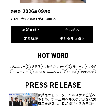
2026
09
最新号
年
月号
7月28日発売／
表紙モデル：堀田 茜
最新号購入
立ち読み
定期購読
デジタル版購入
HOT WORD
#ジュエリー
#通勤服
#お呼ばれコーデ
#旅コーデ
#結婚
#スニーカー
#UNIQLO（ユニクロ）
#ZARA
#骨格診断
PRESS RELEASE
医薬品からトータルヘルスケア企業へ
の変革。第一三共ヘルスケアが発足20
周年を記念し、製品開発・新カテゴリ