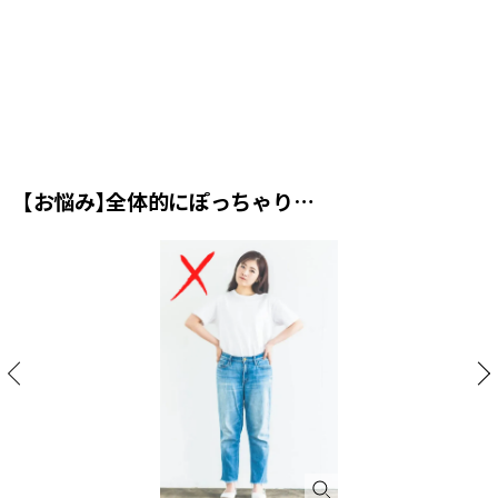
ス
オ
ー
ビ
【お悩み】全体的にぽっちゃり…