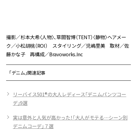
グ
撮影／杉本大希〈人物〉、草間智博（TENT）〈静物〉ヘアメー
ク／小松胡桃（ROI） スタイリング／児嶋里美 取材／佐
藤かな子 再構成／Bravoworks.Inc
「デニム」関連記事
リーバイス501®の大人レディース「デニムパンツコー
デ」9選
実は意外と人気が高かった！「大人がモテる…シーン別
デニムコーデ」７選