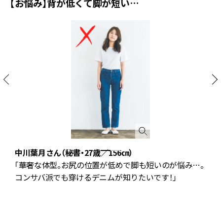
【お悩み】背が低くて脚が短い…
中川葉月さん（秘書・27歳／156㎝）
「華奢な体型。お尻の位置が低めで脚も短いのが悩み…。
コンサバ派でも穿けるデニムが知りたいです！」
良