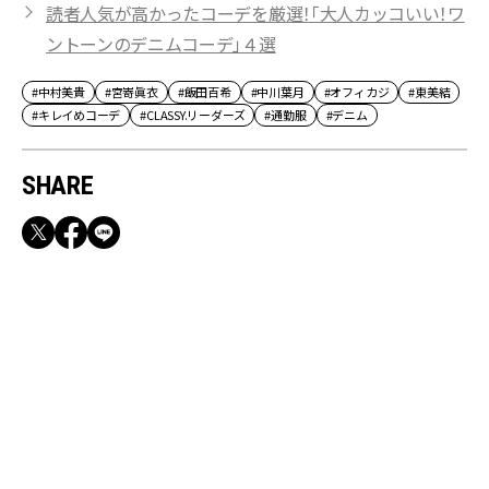
読者人気が高かったコーデを厳選！「大人カッコいい！ワ
ントーンのデニムコーデ」４選
#中村美貴
#宮嵜眞衣
#飯田百希
#中川葉月
#オフィカジ
#東美結
#キレイめコーデ
#CLASSY.リーダーズ
#通勤服
#デニム
SHARE
RECOMMEND
満員電車も外回りも快適！身軽になれるバッグ