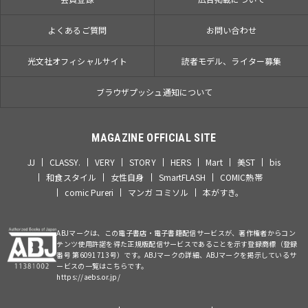
よくあるご質問
お問い合わせ
光文社オフィシャルサイト
読者モデル、ライター募集
ブラウザプッシュ通知について
MAGAZINE OFFICIAL SITE
JJ
CLASSY.
VERY
STORY
HERS
Mart
美ST
bis
和食スタイル
女性自身
SmartFLASH
COMIC熱帯
comic Pureri
マンガ コミソル
本がすき。
ABJマークは、この電子書店・電子書籍配信サービスが、著作権者からコン
テンツ使用許諾を得た正規版配信サービスであることを示す登録商標（登録
番号 第6091713号）です。ABJマークの詳細、ABJマークを掲示しているサ
ービスの一覧はこちらです。
https://aebs.or.jp/