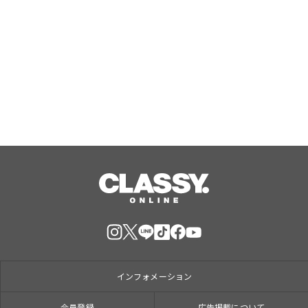
日本初のラボグロウンダイヤモンドジ
ュエリーブランド「SHINCA」 会員様
限定「SHINCA THANKS SPECIAL
2026 SUMMER ポイントアップキャン
Aug, 07, 2026
ペーン」好評開催中
インフォメーション
会員登録
広告掲載について