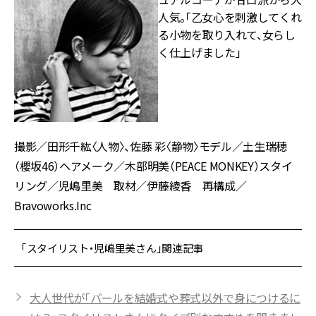
人気。「乙女心を刺激してくれ
る小物を取り入れて、女らし
く仕上げました」
撮影／田形千紘〈人物〉、佐藤 彩〈静物〉モデル／土生瑞穂
（櫻坂46）ヘアメーク／木部明美（PEACE MONKEY）スタイ
リング／児嶋里美 取材／伊藤綾香 再構成／
Bravoworks.Inc
「スタイリスト・児嶋里美さん」関連記事
大人世代が「パールを結婚式や葬式以外で身につけるに