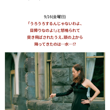
9/16(金曜日)
「うろうろするんじゃないわよ、
目障りなのよ！」と怒鳴られて
突き飛ばされたうえ、頭の上から
降ってきたのは…水…⁉