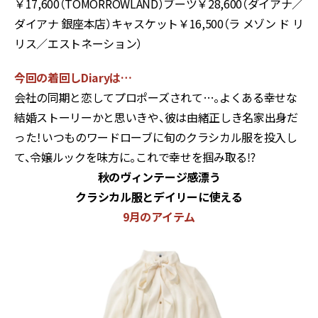
￥17,600（TOMORROWLAND）ブーツ￥28,600（ダイアナ／
ダイアナ 銀座本店）キャスケット￥16,500（ラ メゾン ド リ
リス／エストネーション）
今回の着回しDiaryは…
会社の同期と恋してプロポーズされて…。よくある幸せな
結婚ストーリーかと思いきや、彼は由緒正しき名家出身だ
った！いつものワードローブに旬のクラシカル服を投入し
て、令嬢ルックを味方に。これで幸せを掴み取る⁉
秋のヴィンテージ感漂う
クラシカル服とデイリーに使える
9月のアイテム