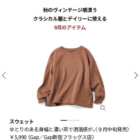
秋のヴィンテージ感漂う
クラシカル服とデイリーに使える
9月のアイテム
スウェット
に
ゆとりのある身幅と濃い茶で洒落感が。〈９月中旬発売〉
￥5,990 （Gap／Gap新宿フラッグス店）
￥