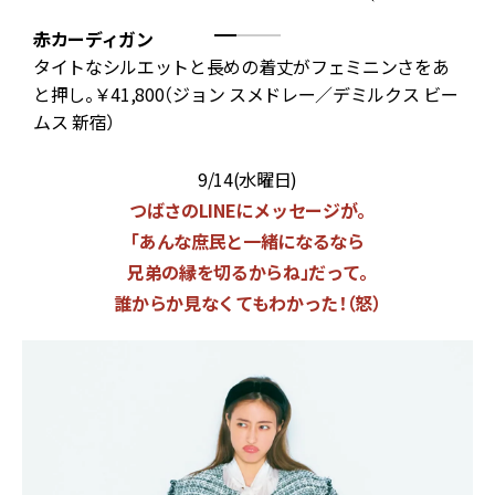
赤カーディガン
ン
タイトなシルエットと長めの着丈がフェミニンさをあ
シ
と押し。￥41,800（ジョン スメドレー／デミルクス ビー
ムス 新宿）
￥
9/14(水曜日)
つばさのLINEにメッセージが。
「あんな庶民と一緒になるなら
兄弟の縁を切るからね」だって。
誰からか見なくてもわかった！（怒）