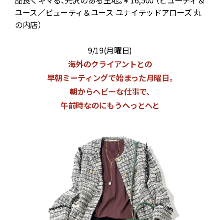
前
品良くキマる、光沢のある生地。￥16,500 （ビューティ＆
ユース／ビューティ＆ユース ユナイテッドアローズ 丸
の内店）
S
9/19(月曜日)
海外のクライアントとの
早朝ミーティングで始まった月曜日。
朝からヘビーな仕事で、
午前時なのにもうへっとへと