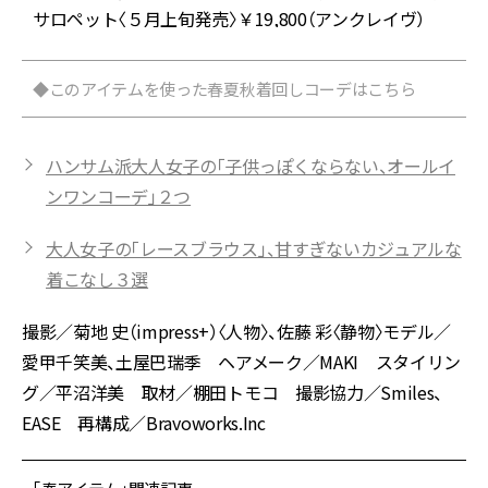
サロペット〈５月上旬発売〉￥19,800（アンクレイヴ）
◆このアイテムを使った春夏秋着回しコーデはこちら
ハンサム派大人女子の「子供っぽくならない、オールイ
ンワンコーデ」２つ
大人女子の「レースブラウス」、甘すぎないカジュアルな
着こなし３選
撮影／菊地 史（impress+）〈人物〉、佐藤 彩〈静物〉モデル／
愛甲千笑美、土屋巴瑞季 ヘアメーク／MAKI スタイリン
グ／平沼洋美 取材／棚田トモコ 撮影協力／Smiles、
EASE 再構成／Bravoworks.Inc