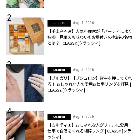
売】 | CLASSY.[クラッシィ]
Aug, 1, 2026
CULTURE
【手土産４選】人気料理家が「パーティによく
持参」見栄えも味わいもお墨付きの老舗の名物
とは？ | CLASSY.[クラッシィ]
Aug, 5, 2026
FASHION
【ブルガリ】【ブシュロン】背中を押してくれ
る！ おしゃれな人の愛用お仕事リングを拝見 |
CLASSY.[クラッシィ]
Aug, 3, 2026
FASHION
【カルティエ】おしゃれな人がリアルに愛用！
仕事で自信をくれる相棒リング | CLASSY.[クラ
ッシィ]