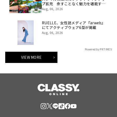
プ拡充 余すことなく魅力を堪能する
「ロイヤルチケット」新登場
Aug, 06, 2026
RUELLE、女性誌メディア『arweb』
にてアクティブウェア6型が掲載
Aug, 06, 2026
Powered by PR TIMES
VIEW MORE