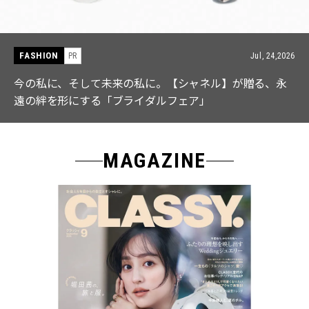
FASHION
PR
Jul, 15,2026
【ICB】人気インフルエンサーと共同制作! 週5で着たく
なる「名品ブラウス」２選
MAGAZINE