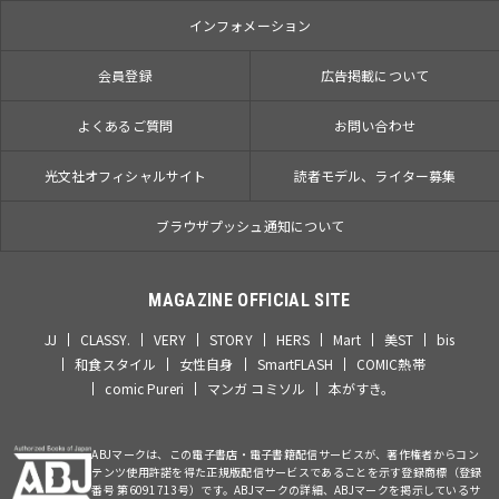
インフォメーション
会員登録
広告掲載について
よくあるご質問
お問い合わせ
光文社オフィシャルサイト
読者モデル、ライター募集
ブラウザプッシュ通知について
MAGAZINE OFFICIAL SITE
JJ
CLASSY.
VERY
STORY
HERS
Mart
美ST
bis
和食スタイル
女性自身
SmartFLASH
COMIC熱帯
comic Pureri
マンガ コミソル
本がすき。
ABJマークは、この電子書店・電子書籍配信サービスが、著作権者からコン
テンツ使用許諾を得た正規版配信サービスであることを示す登録商標（登録
番号 第6091713号）です。ABJマークの詳細、ABJマークを掲示しているサ