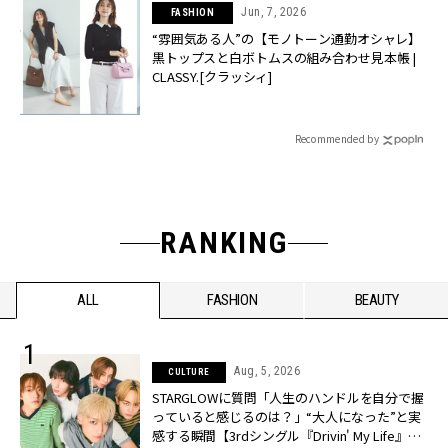
Jun, 7, 2026
FASHION
“雰囲気ある人”の【モノトーン通勤オシャレ】
黒トップスと白ボトムスの組み合わせ見本帳 |
CLASSY.[クラッシィ]
Recommended by
RANKING
ALL
FASHION
BEAUTY
Aug, 5, 2026
CULTURE
STARGLOWに質問「人生のハンドルを自分で握
っていると感じるのは？」“大️人になった”と実
感する瞬間【3rdシングル『Drivin' My Life』発