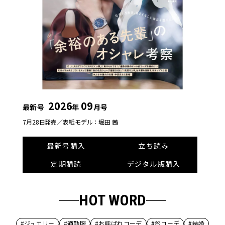
2026
09
最新号
年
月号
7月28日発売／
表紙モデル：堀田 茜
最新号購入
立ち読み
定期購読
デジタル版購入
HOT WORD
#ジュエリー
#通勤服
#お呼ばれコーデ
#旅コーデ
#結婚