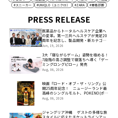
#スニーカー
#UNIQLO（ユニクロ）
#ZARA
#骨格診断
PRESS RELEASE
医薬品からトータルヘルスケア企業へ
の変革。第一三共ヘルスケアが発足20
周年を記念し、製品開発・新カテゴリ
挑戦の舞台や旧社統合時のエピソード
Jun, 19, 2026
を社員の想いとともに振り返る特別映
像を公開！
3大「寝ながらゲーム」姿勢を極める！
7段階の高さ調整で寝落ちへ導く「ゲー
ミングロングピロー」発売
Aug, 06, 2026
映画『ロード・オブ・ザ・リング』公
開25周年記念！ ニュージーランド最
高峰のシングルモルト、POKENO(ポケ
ノ)より 数量限定ウイスキー「リング
Aug, 06, 2026
ベアラー」が誕生
ジャングリア沖縄 ゲストの多様な旅
スタイルに応えたチケットラインアッ