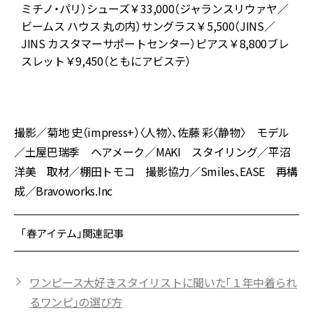
ミチノ・パリ）シューズ￥33,000（ジャランスリウァヤ／
ビームス ハウス 丸の内）サングラス￥5,500（JINS／
マ
JINS カスタマーサポートセンター）ピアス￥8,800ブレ
スレット￥9,450（ともにアビステ）
撮影／菊地 史（impress+）〈人物〉、佐藤 彩〈静物〉 モデル
／土屋巴瑞季 ヘアメーク／MAKI スタイリング／平沼
洋美 取材／棚田トモコ 撮影協力／Smiles、EASE 再構
成／Bravoworks.Inc
「春アイテム」関連記事
ワンピース大好きスタイリストに聞いた「１年中着られ
るワンピ」の選び方