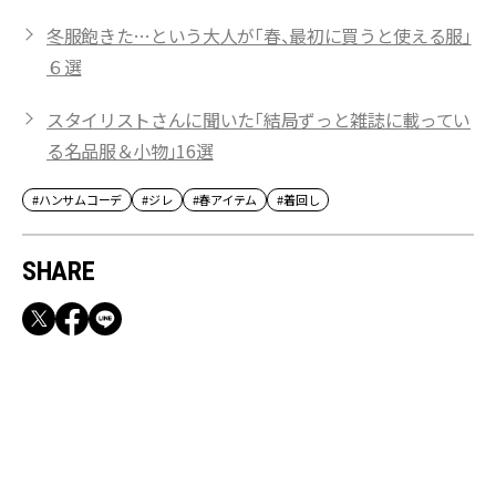
冬服飽きた…という大人が「春、最初に買うと使える服」
６選
スタイリストさんに聞いた「結局ずっと雑誌に載ってい
る名品服＆小物」16選
#ハンサムコーデ
#ジレ
#春アイテム
#着回し
SHARE
RECOMMEND