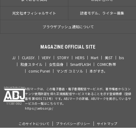
光文社オフィシャルサイト
読者モデル、ライター募集
ブラウザプッシュ通知について
MAGAZINE OFFICIAL SITE
JJ
CLASSY.
VERY
STORY
HERS
Mart
美ST
bis
和食スタイル
女性自身
SmartFLASH
COMIC熱帯
comic Pureri
マンガ コミソル
本がすき。
ABJマークは、この電子書店・電子書籍配信サービスが、著作権者からコン
テンツ使用許諾を得た正規版配信サービスであることを示す登録商標（登録
番号 第6091713号）です。ABJマークの詳細、ABJマークを掲示しているサ
ービスの一覧はこちらです。
https://aebs.or.jp/
このサイトについて
プライバシーポリシー
サイトマップ
©Kobunsha Co., Ltd. All Rights Reserved.