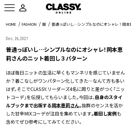
HOME
FASHION
服
普通っぽいし…シンプルなのにオシャレ！岡本
Dec, 26,2021
普通っぽいし…シンプルなのにオシャレ！岡本恵
莉さんのニット着回し３パターン
ほぼ毎日ニットの生活に早くもマンネリを感じていません
か？着こなしがワンパターン化してきた…なんて方も多い
はず。そこでCLASSY.リーダーズ4名に周りと差がつく「ニッ
トコーデ」を伝授してもらいました。今回は、
自身のスタイ
ルブックまで出版する
岡本恵莉さん
。
抜群のセンスを活か
した甘辛MIXコーデが注目を集めています
。
着回し実例
も
含めてぜひ参考にしてみてください。