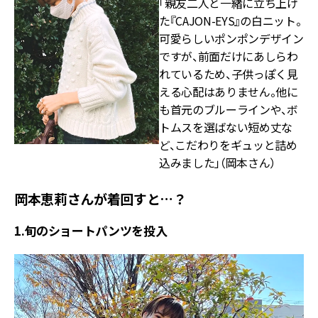
「親友二人と一緒に立ち上げ
た『CAJON-EYS』の白ニット。
可愛らしいポンポンデザイン
ですが、前面だけにあしらわ
れているため、子供っぽく見
える心配はありません。他に
も首元のブルーラインや、ボ
トムスを選ばない短め丈な
ど、こだわりをギュッと詰め
込みました」（岡本さん）
岡本恵莉さんが着回すと…？
1.旬のショートパンツを投入