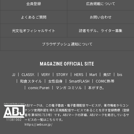
会員登録
広告掲載について
よくあるご質問
お問い合わせ
光文社オフィシャルサイト
読者モデル、ライター募集
ブラウザプッシュ通知について
MAGAZINE OFFICIAL SITE
JJ
CLASSY.
VERY
STORY
HERS
Mart
美ST
bis
和食スタイル
女性自身
SmartFLASH
COMIC熱帯
comic Pureri
マンガ コミソル
本がすき。
ABJマークは、この電子書店・電子書籍配信サービスが、著作権者からコン
テンツ使用許諾を得た正規版配信サービスであることを示す登録商標（登録
番号 第6091713号）です。ABJマークの詳細、ABJマークを掲示しているサ
ービスの一覧はこちらです。
https://aebs.or.jp/