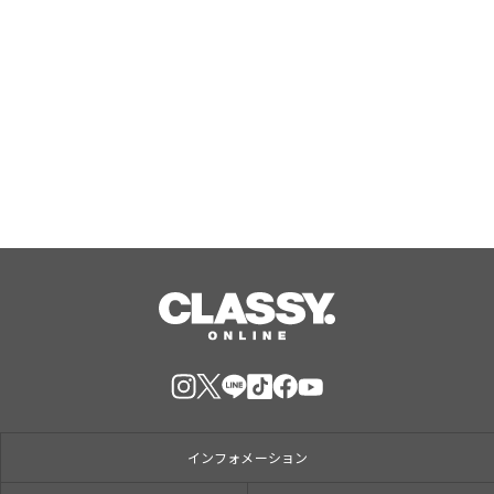
【第8回おおきに祭｜8/29・30開催】
☆初開催☆「おおきにプロレス」 情報
公開しました！
Aug, 09, 2026
インフォメーション