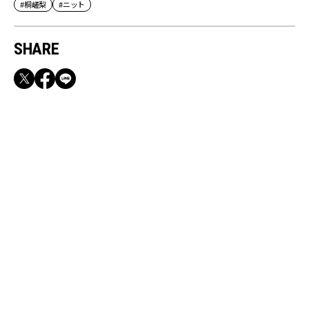
#桐嵯梨
#ニット
SHARE
RECOMMEND
【CLASSY.お仕事名品】収納力のある優秀バッ
グ&スマホショルダー3選