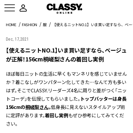
HOME
FASHION
服
【使えるニットNO.1】いま買い足すなら、ベー
Dec, 17,2021
【使えるニットNO.1】いま買い足すなら、ベージュ
が正解！156cm桐嵯梨さんの着回し実例
ほぼ毎日ニットの生活に早くもマンネリを感じていません
か？着こなしがワンパターン化してきた…なんて方も多い
はず。そこでCLASSY.リーダーズ4名に周りと差がつく「ニッ
トコーデ」を伝授してもらいました。
トップバッターは身長
156cmの
桐嵯梨さん
。
低身長に見えないスタイルアップ術
に定評があります。
着回し実例
もぜひ参考にしてみてくだ
さい。