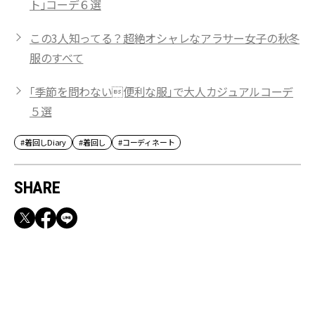
ト」コーデ６選
この3人知ってる？超絶オシャレなアラサー女子の秋冬
服のすべて
「季節を問わない便利な服」で大人カジュアルコーデ
５選
#着回しDiary
#着回し
#コーディネート
SHARE