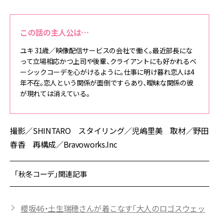
この話の主人公は…
ユキ 31歳／映像配信サービスの会社で働く。最近部長にな
って立場相応かつ上司や後輩、クライアントにも好かれるベ
ーシックコーデを心がけるように。仕事に明け暮れ恋人は4
年不在。恋人という関係が面倒ですらあり、曖昧な関係の彼
が現れては消えている。
撮影／SHINTARO スタイリング／児嶋里美 取材／野田
春香 再構成／Bravoworks.Inc
「秋冬コーデ」関連記事
櫻坂46・土生瑞穂さんが着こなす「大人のロゴスウェッ