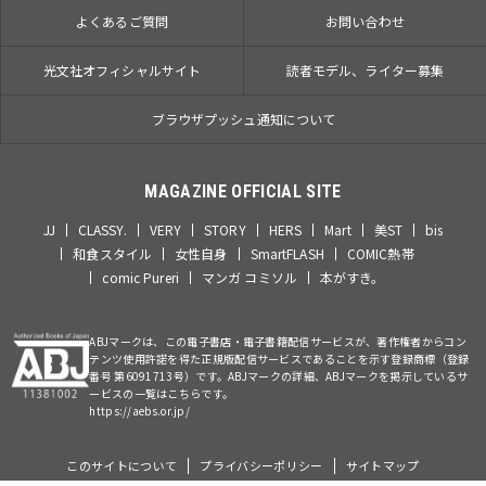
よくあるご質問
お問い合わせ
光文社オフィシャルサイト
読者モデル、ライター募集
ブラウザプッシュ通知について
MAGAZINE OFFICIAL SITE
JJ
CLASSY.
VERY
STORY
HERS
Mart
美ST
bis
和食スタイル
女性自身
SmartFLASH
COMIC熱帯
comic Pureri
マンガ コミソル
本がすき。
ABJマークは、この電子書店・電子書籍配信サービスが、著作権者からコン
テンツ使用許諾を得た正規版配信サービスであることを示す登録商標（登録
番号 第6091713号）です。ABJマークの詳細、ABJマークを掲示しているサ
ービスの一覧はこちらです。
https://aebs.or.jp/
このサイトについて
プライバシーポリシー
サイトマップ