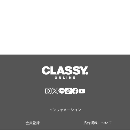
ス』で大人気のPBGが女性専用スタジ
オ（２号店）を開店。
Aug, 07, 2026
インフォメーション
会員登録
広告掲載について