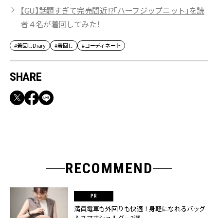
【GU】話題すぎて完売間近!?「ハーフジップニット」を読
者４名が着回してみた！
#着回しDiary
#着回し
#コーディネート
SHARE
RECOMMEND
満員電車も外回りも快適！身軽になれるバッグ
＆スマホショルダー3選