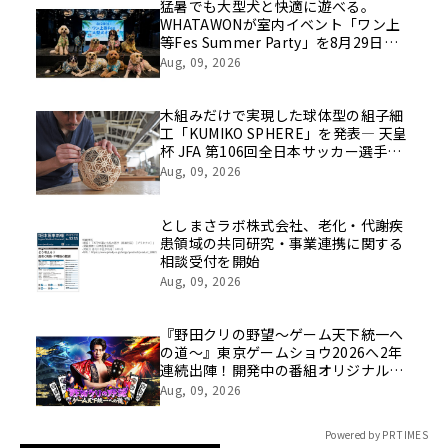
像を公開！
猛暑でも大型犬と快適に遊べる。
WHATAWONが室内イベント「ワン上
等Fes Summer Party」を8月29日開
催
Aug, 09, 2026
木組みだけで実現した球体型の組子細
工「KUMIKO SPHERE」を発表― 天皇
杯 JFA 第106回全日本サッカー選手権
大会の公式ビジュアルにも採用 ―
Aug, 09, 2026
としまさラボ株式会社、老化・代謝疾
患領域の共同研究・事業連携に関する
相談受付を開始
Aug, 09, 2026
『野田クリの野望～ゲーム天下統一へ
の道～』東京ゲームショウ2026へ2年
連続出陣！開発中の番組オリジナルゲ
ームを世界最速体験！失敗したら即
Aug, 09, 2026
「打ち首」！？しんや＆青木マッチョ
参加のイベントも開催！
Powered by PR TIMES