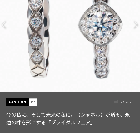
FASHION
,2026
PR
Jul, 15
永
【ICB】人気インフルエンサーと共同制作! 週5で着た
なる「名品ブラウス」２選