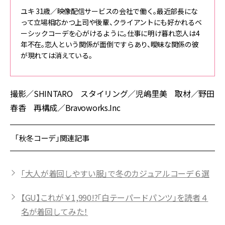
ユキ 31歳／映像配信サービスの会社で働く。最近部長にな
って立場相応かつ上司や後輩、クライアントにも好かれるベ
ーシックコーデを心がけるように。仕事に明け暮れ恋人は4
年不在。恋人という関係が面倒ですらあり、曖昧な関係の彼
が現れては消えている。
撮影／SHINTARO スタイリング／児嶋里美 取材／野田
春香 再構成／Bravoworks.Inc
「秋冬コーデ」関連記事
「大人が着回しやすい服」で冬のカジュアルコーデ６選
【GU】これが￥1,990!?「白テーパードパンツ」を読者４
名が着回してみた！