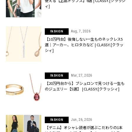
使える【上品トップス】6選 | CLASSY.[クラッシ
ィ]
Aug, 7, 2026
FASHION
【10万円台】後悔しない一生ものネックレス5
選｜アーカー、ヒロタカなど | CLASSY.[クラッ
シィ]
Mar, 27, 2026
FASHION
【20万円台から】ブシュロンで見つける一生も
のジュエリー【5選】 | CLASSY.[クラッシィ]
Jun, 26, 2026
FASHION
【デニム】オシャレ読者が選ぶこだわりの1本