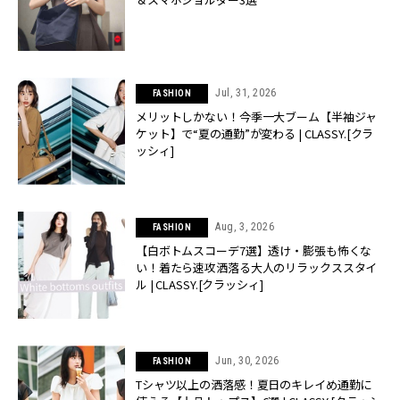
Jul, 31, 2026
FASHION
メリットしかない！今季一大ブーム【半袖ジャ
ケット】で“夏の通勤”が変わる | CLASSY.[クラ
ッシィ]
Aug, 3, 2026
FASHION
【白ボトムスコーデ7選】透け・膨張も怖くな
い！着たら速攻洒落る大人のリラックススタイ
ル | CLASSY.[クラッシィ]
Jun, 30, 2026
FASHION
Tシャツ以上の洒落感！夏日のキレイめ通勤に