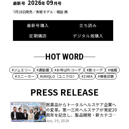
2026
09
最新号
年
月号
7月28日発売／
表紙モデル：堀田 茜
最新号購入
立ち読み
定期購読
デジタル版購入
HOT WORD
#ジュエリー
#通勤服
#お呼ばれコーデ
#旅コーデ
#結婚
#スニーカー
#UNIQLO（ユニクロ）
#ZARA
#骨格診断
PRESS RELEASE
医薬品からトータルヘルスケア企業へ
の変革。第一三共ヘルスケアが発足20
周年を記念し、製品開発・新カテゴリ
挑戦の舞台や旧社統合時のエピソード
Jun, 19, 2026
を社員の想いとともに振り返る特別映