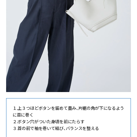
１.上３つほどボタンを留めて畳み、片裾の角が下になるよう
に首に巻く
２.ボタン穴がついた身頃を前にたらす
３.首の前で袖を巻いて結び、バランスを整える