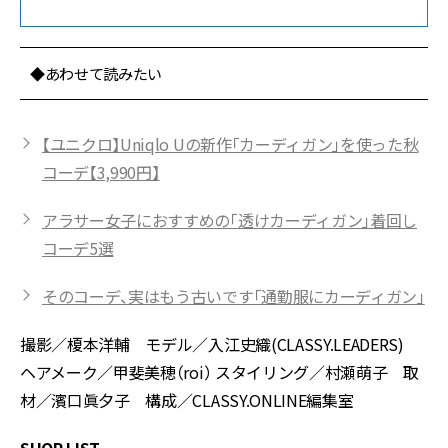
◆あわせて読みたい
【ユニクロ】Uniqlo Uの新作「カーディガン」を使った秋
コーデ【3,990円】
アラサー女子におすすめの「透けカーディガン」着回し
コーデ5選
そのコーデ、実はもう古いです「通勤服にカーディガン」
撮影／榎本洋輔 モデル／入江史織(CLASSY.LEADERS)
ヘアメーク／甲斐美穂（roi） スタイリング／村瀬萌子 取
材／濱口眞夕子 構成／CLASSY.ONLINE編集室