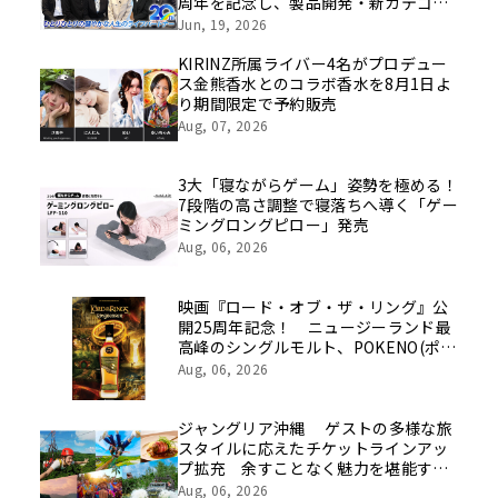
周年を記念し、製品開発・新カテゴリ
挑戦の舞台や旧社統合時のエピソード
Jun, 19, 2026
を社員の想いとともに振り返る特別映
像を公開！
KIRINZ所属ライバー4名がプロデュー
ス金熊香水とのコラボ香水を8月1日よ
り期間限定で予約販売
Aug, 07, 2026
3大「寝ながらゲーム」姿勢を極める！
7段階の高さ調整で寝落ちへ導く「ゲー
ミングロングピロー」発売
Aug, 06, 2026
映画『ロード・オブ・ザ・リング』公
開25周年記念！ ニュージーランド最
高峰のシングルモルト、POKENO(ポケ
ノ)より 数量限定ウイスキー「リング
Aug, 06, 2026
ベアラー」が誕生
ジャングリア沖縄 ゲストの多様な旅
スタイルに応えたチケットラインアッ
プ拡充 余すことなく魅力を堪能する
「ロイヤルチケット」新登場
Aug, 06, 2026