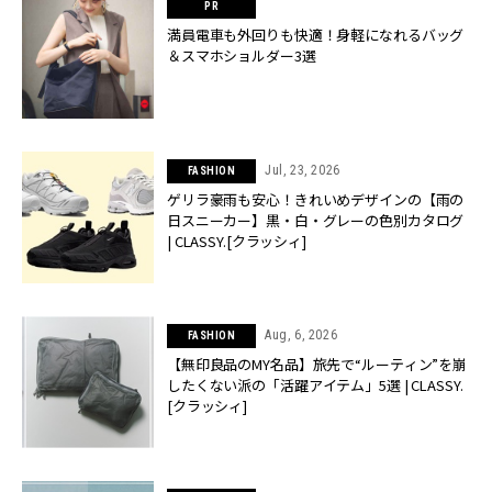
満員電車も外回りも快適！身軽になれるバッグ
＆スマホショルダー3選
Jul, 23, 2026
FASHION
ゲリラ豪雨も安心！きれいめデザインの【雨の
日スニーカー】黒・白・グレーの色別カタログ
| CLASSY.[クラッシィ]
Aug, 6, 2026
FASHION
【無印良品のMY名品】旅先で“ルーティン”を崩
したくない派の「活躍アイテム」5選 | CLASSY.
[クラッシィ]