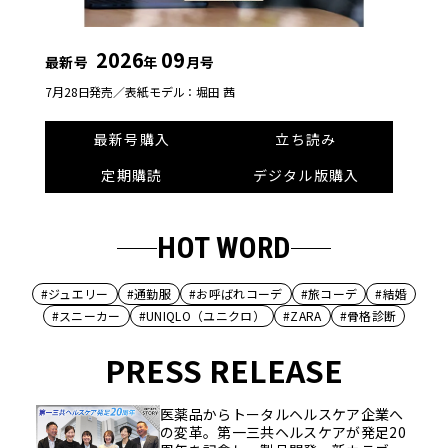
2026
09
最新号
年
月号
7月28日発売／
表紙モデル：堀田 茜
最新号購入
立ち読み
定期購読
デジタル版購入
HOT WORD
#ジュエリー
#通勤服
#お呼ばれコーデ
#旅コーデ
#結婚
#スニーカー
#UNIQLO（ユニクロ）
#ZARA
#骨格診断
PRESS RELEASE
医薬品からトータルヘルスケア企業へ
の変革。第一三共ヘルスケアが発足20