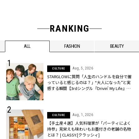
RANKING
ALL
FASHION
BEAUTY
Aug, 5, 2026
CULTURE
STARGLOWに質問「人生のハンドルを自分で握
っていると感じるのは？」“大️人になった”と実
感する瞬間【3rdシングル『Drivin' My Life』発
売】 | CLASSY.[クラッシィ]
Aug, 1, 2026
CULTURE
【手土産４選】人気料理家が「パーティによく
持参」見栄えも味わいもお墨付きの老舗の名物
とは？ | CLASSY.[クラッシィ]