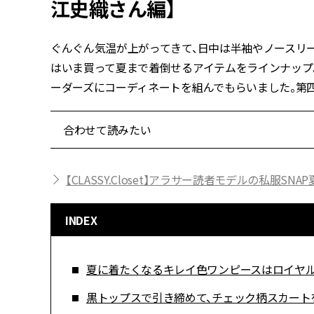
江史織さん編】
ぐんぐん気温が上がってきて、日中は半袖やノースリーブで過
はいま買って夏まで着倒せるアイテムをラインナップ。
ーダーズにコーディネートを組んでもらいました。第四回
合わせて読みたい
【CLASSY.Closet】アラサー読者モデルの私服SN
INDEX
夏に着たくなるキレイ色ワンピースはロイヤ
黒トップスで引き締めて、チェック柄スカート