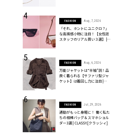
ラッシィ]
 24, 2026
Aug, 7, 2026
FASHION
方３選】結婚
「それ、ホントにユニクロ？」
“シンプル黒ワ
な高揚感小物に注目！【女性誌
フ』で盛るのが
スタッフのリアル買い３選】 |
[クラッシィ]
CLASSY.[クラッシィ]
 9, 2025
Aug, 6, 2026
FASHION
】ドレスに馴
万能ジャケットは“半袖”説！品
的な「サブバ
良く着られる【サファリ型ジャ
テプリマ、フェ
ケット】は着回し力に注目 |
SY.[クラッシ
CLASSY.[クラッシィ]
 18, 2025
Jul, 29, 2026
FASHION
ティエ人気リ
通勤がもっと身軽に！ 働く私た
ニティetc.
ちの相棒バッグ＆スマホショル
選ぶ人増えて
ダー3選 | CLASSY.[クラッシィ]
[クラッシィ]