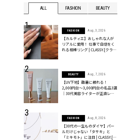
WEDDING
ALL
FASHION
BEAUTY
WEDDIN
 30, 2026
Aug, 3, 2026
FASHION
リー】1つでも
【カルティエ】おしゃれな人が
ポメラートの
リアルに愛用！ 仕事で自信をく
シリーズに注
れる相棒リング | CLASSY.[クラッ
ッシィ]
シィ]
 16, 2026
Aug, 7, 2026
BEAUTY
はアリ？お呼
【UV下地】酷暑に頼れる！
コーデ＆マナ
2,000円台〜3,000円台の名品3選
Y.[クラッシィ]
｜30代美容ライターが正直レビ
ュー | CLASSY.[クラッシィ]
 13, 2025
Aug, 8, 2026
FASHION
ブランドのリ
【30代の一生ものダイヤ】パー
0代カップルの
ルだけじゃない「タサキ」と
SSY.[クラッシ
「ミキモト」に注目 | CLASSY.[ク