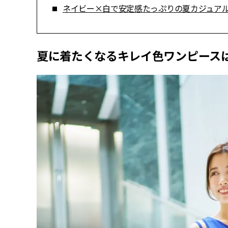
ネイビー×白で安定感たっぷりの夏カジュア
夏に着たくなるキレイ色ワンピース