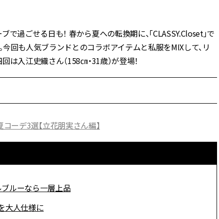
BEAUTY
ごせる日も！ 春から夏への転換期に、「CLASSY.Closet」で
今回も人気ブランドとのコラボアイテムと私服をMIXして、リ
Aug, 7, 2026
Jun,
BEAUTY
WEDDING
は入江史織さん（158㎝・31歳）が登場！
【UV下地】酷暑に頼れる！
【一生ものジュエ
2,000円台〜3,000円台の名品3選
存在感が際立つ！
｜30代美容ライターが正直レビ
「トゥギャザー」
ュー | CLASSY.[クラッシィ]
目 | CLASSY.[クラ
Sep, 25, 2025
Feb,
BEAUTY
WEDDING
AP夏コーデ3選【立花朋実さん編】
マルジェラの“レプリカ”に新作
結婚式に黒ドレス
も！注目度急上昇の『フレグラ
ばれで失敗しない
ンス』５選 | CLASSY.[クラッシ
ーを解説 | CLASS
ィ]
Aug, 8, 2026
Aug,
ルブルーなら一層上品
BEAUTY
WEDDING
【シャネル】「ココ マドモアゼ
【結婚指輪】人気
ル クラッシュ アプソリュ」の限
ング22選｜20〜3
を大人仕様に
定カフェが登場！世界観に没入
エピソードも | CLA