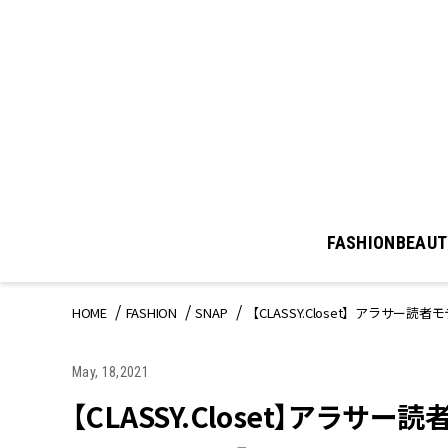
FASHION
BEAUT
HOME
FASHION
SNAP
【CLASSY.Closet】アラサー
May, 18,2021
【CLASSY.Closet】アラサ