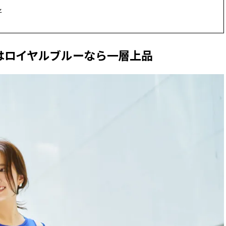
できる体験型イベントが開催 |
ィ]
ル
CLASSY.[クラッシィ]
Aug, 6, 2026
Mar,
BEAUTY
WEDDING
【ヘアアクセ6選】手抜きに見え
【トレンドの巻き
はロイヤルブルーなら一層上品
ない！アラサーのまとめ髪が垢
式ゲスト服の鉄板
抜ける「即戦力アクセ」たち |
ンピ”は『スカー
CLASSY.[クラッシィ]
正解！ | CLASSY.
Aug, 5, 2026
Dec,
BEAUTY
WEDDING
忙しい毎日に「うるおいター
【結婚式お呼ばれ
ボ」を。新【SOFINA BASIC＋】
染む！上品で実用
のお手入れでうるおってなめら
ッグ」6選【アン
かな肌を目指す | CLASSY.[クラッ
イラー他】 | CLAS
シィ]
ィ]
Aug, 8, 2026
Aug,
BEAUTY
WEDDING
“盛りすぎない”がトレンド！
20万円台〜【カル
【最旬マスカラ4選】さりげない
ング４選】ラブ、トリ
ボリュームと絶妙カラー |
を『マリッジ』に
CLASSY.[クラッシィ]
ます！ | CLASSY.