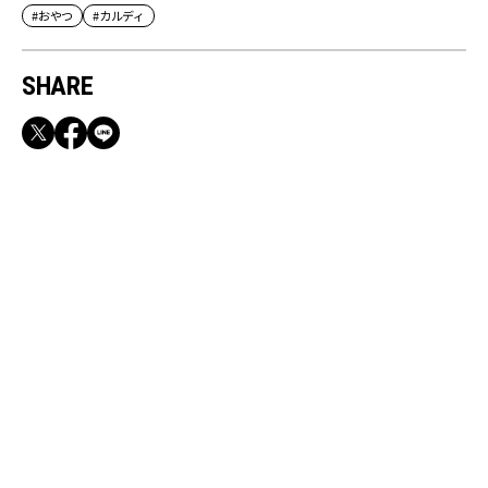
#おやつ
#カルディ
SHARE
RECOMMEND
満員電車も外回りも快適！身軽になれるバッグ
＆スマホショルダー3選