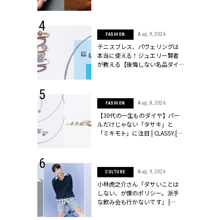
シィ]
 14, 2025
Aug, 9, 2026
FASHION
25年秋の挙
テニスブレス、パヴェリングは
をレポート＜
本当に使える！ジュエリー賢者
像集＞ |
が教える【後悔しない名品ダイ
ィ]
ヤ】３選 | CLASSY.[クラッシィ]
 13, 2025
Aug, 8, 2026
FASHION
ブランドのリ
【30代の一生ものダイヤ】パー
0代カップルの
ルだけじゃない「タサキ」と
SSY.[クラッシ
「ミキモト」に注目 | CLASSY.[ク
ラッシィ]
 27, 2026
Aug, 9, 2026
CULTURE
届のプレゼン
小林虎之介さん「ダサいことは
だけの指輪が
しない、が僕のポリシー。派手
フェアを開
な飲み会も行かないです」 |
クラッシィ]
CLASSY.[クラッシィ]