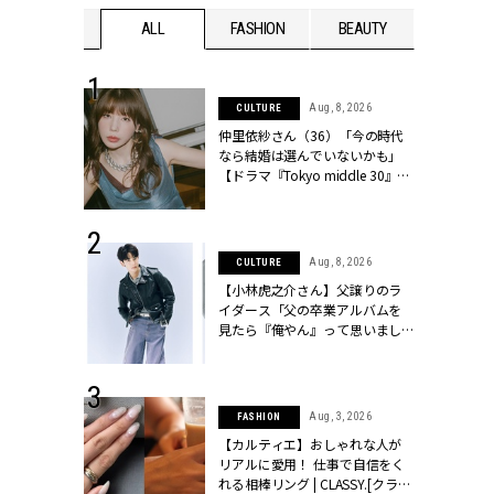
WEDDING
ALL
FASHION
BEAUTY
WEDDIN
 30, 2026
Aug, 8, 2026
CULTURE
リー】1つでも
仲里依紗さん（36）「今の時代
ポメラートの
なら結婚は選んでいないかも」
シリーズに注
【ドラマ『Tokyo middle 30』イ
ッシィ]
ンタビュー】 | CLASSY.[クラッシ
ィ]
 17, 2026
Aug, 8, 2026
CULTURE
ラグジュアリ
【小林虎之介さん】父譲りのラ
ルな『ブライ
イダース「父の卒業アルバムを
| CLASSY.
見たら『俺やん』って思いまし
た（笑）」 | CLASSY.[クラッシ
ィ]
 16, 2026
Aug, 3, 2026
FASHION
はアリ？お呼
【カルティエ】おしゃれな人が
コーデ＆マナ
リアルに愛用！ 仕事で自信をく
Y.[クラッシィ]
れる相棒リング | CLASSY.[クラッ