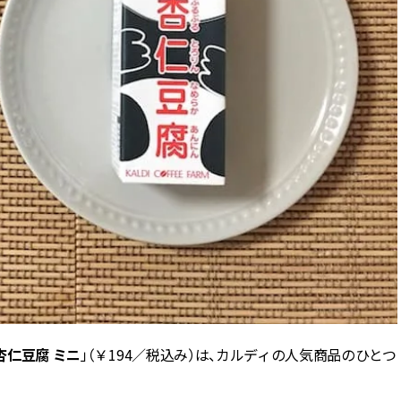
CLASSY.[クラッシィ]
Sep, 25, 2025
Dec,
BEAUTY
WEDDING
マルジェラの“レプリカ”に新作
【堀田茜さん】20
も！注目度急上昇の『フレグラ
式・披露宴の全容
ンス』５選 | CLASSY.[クラッシ
CLASSY.独占取材画
ィ]
CLASSY.[クラッシ
Aug, 9, 2026
Aug,
BEAUTY
WEDDING
【毛穴沼からの脱出】みんなが
【結婚指輪】人気
リアルに行き着いた“アワード総
ング22選｜20〜3
なめ”の「神コスメ」３選 |
エピソードも | CLA
CLASSY.[クラッシィ]
ィ]
Aug, 8, 2026
Jul,
BEAUTY
WEDDING
【シャネル】「ココ マドモアゼ
【ブルガリの婚姻
杏仁豆腐
ル クラッシュ アプソリュ」の限
ミニ
」（￥194／税込み）は、カルディの人気商品のひとつ
トも】世界に一つ
定カフェが登場！世界観に没入
作れるブライダル
できる体験型イベントが開催 |
催！ | CLASSY.[
CLASSY.[クラッシィ]