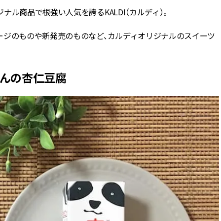
ル商品で根強い人気を誇るKALDI（カルディ）。
BEAUTY
ージのものや新発売のものなど、カルディオリジナルのスイーツ
Aug, 8, 2026
Jun,
BEAUTY
WEDDING
【エルメス】初の本格リップケ
【一生ものジュエ
アコレクション誕生！憧れのア
存在感が際立つ！
るんの杏仁豆腐
イテムで唇をもっと美しく |
「トゥギャザー」
CLASSY.[クラッシィ]
目 | CLASSY.[クラ
Aug, 7, 2026
Mar,
BEAUTY
WEDDING
【UV下地】酷暑に頼れる！
【10万円台から】
2,000円台〜3,000円台の名品3選
ーでよりパーソナ
｜30代美容ライターが正直レビ
ダルジュエリー』４選 
ュー | CLASSY.[クラッシィ]
[クラッシィ]
Aug, 8, 2026
Feb,
BEAUTY
WEDDING
“盛りすぎない”がトレンド！
結婚式に黒ドレス
【最旬マスカラ4選】さりげない
ばれで失敗しない
ボリュームと絶妙カラー |
ーを解説 | CLASS