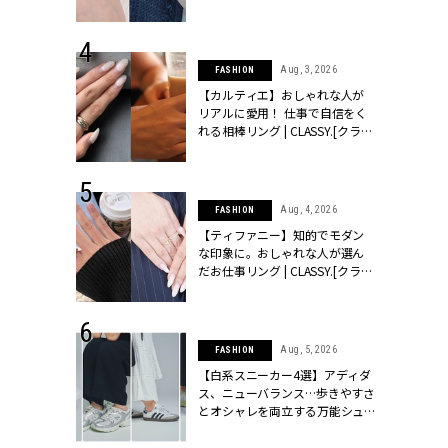
ッシィ]
CLASSY.[クラッシィ]
 24, 2026
Aug, 3, 2026
FASHION
方３選】結婚
【カルティエ】おしゃれな人が
“シンプル黒ワ
リアルに愛用！ 仕事で自信をく
フ』で盛るのが
れる相棒リング | CLASSY.[クラッ
[クラッシィ]
シィ]
 24, 2025
Aug, 4, 2026
FASHION
れバッグ最新
【ティファニー】知的でモダン
プラダetc.
な印象に。おしゃれな人が選ん
力あり」が条
だお仕事リング | CLASSY.[クラッ
クラッシィ]
シィ]
 20, 2026
Aug, 5, 2026
FASHION
シュロン、ショ
【白系スニーカー4選】アディダ
人が選んだ婚
ス、ニューバランス…歩きやすさ
公開 |
とオシャレを両立する万能シュ
ィ]
ーズ | CLASSY.[クラッシィ]