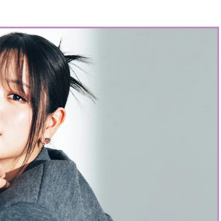
BEAUTY
Aug, 5, 2026
Feb,
BEAUTY
WEDDING
ユニクロ名品も！日焼け対策ガ
結婚式に黒ドレス
チ勢の「ないと無理」なアイテ
ばれで失敗しない
ムハック7選 | CLASSY.[クラッシ
ーを解説 | CLASS
ィ]
Aug, 5, 2026
Aug,
BEAUTY
WEDDING
忙しい毎日に「うるおいター
【結婚指輪】人気
ボ」を。新【SOFINA BASIC＋】
ング22選｜20〜3
のお手入れでうるおってなめら
エピソードも | CLA
かな肌を目指す | CLASSY.[クラッ
ィ]
シィ]
Aug, 6, 2026
Jun,
BEAUTY
WEDDING
【ヘアアクセ6選】手抜きに見え
【一生ものジュエ
ない！アラサーのまとめ髪が垢
存在感が際立つ！
抜ける「即戦力アクセ」たち |
「トゥギャザー」