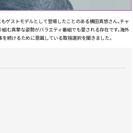
CLASSY.[クラッシィ]
目 | CLASSY.[クラ
Y.にもゲストモデルとして登場したことのある横田真悠さん。チャ
Nov, 17, 2025
Mar,
BEAUTY
WEDDING
【落ちない名品リップ10選】塗
【トレンドの巻き
り組む真摯な姿勢がバラエティ番組でも愛される存在です。海外
り直しできない・皮むけしやす
式ゲスト服の鉄板
事を続けるために意識している取捨選択を聞きました。
いetc.悩みをクリア | CLASSY.[ク
ンピ”は『スカー
ラッシィ]
正解！ | CLASSY.
Aug, 5, 2026
Dec,
BEAUTY
WEDDING
夏の深刻なくすみ・色ムラにア
【結婚式のお呼ば
プローチ！【透明感を底上げ】
事情】アンテプリマ、
神コスメ３選 | CLASSY.[クラッシ
「小さくても収納
ィ]
件！ | CLASSY.[
Jul, 13, 2026
May,
BEAUTY
WEDDING
朝の“寝ぐせ直し”はもういらな
【カルティエ、ブ
い！夜に仕込む「ヘアケア家
ーメ】おしゃれな
電」3選 | CLASSY.[クラッシィ]
約指輪＆結婚指輪を
CLASSY.[クラッシ