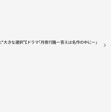
た“大きな選択”【ドラマ「月夜行路ー答えは名作の中にー」