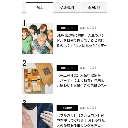
WEDDING
ALL
FASHION
BEAUTY
WEDDIN
 16, 2026
Aug, 5, 2026
CULTURE
はアリ？お呼
STARGLOWに質問「人生のハン
コーデ＆マナ
ドルを自分で握っていると感じ
Y.[クラッシィ]
るのは？」“大️人になった”と実
感する瞬間【3rdシングル
『Drivin' My Life』発売】 |
CLASSY.[クラッシィ]
 13, 2025
Aug, 1, 2026
CULTURE
ブランドのリ
【手土産４選】人気料理家が
0代カップルの
「パーティによく持参」見栄え
SSY.[クラッシ
も味わいもお墨付きの老舗の名
物とは？ | CLASSY.[クラッシィ]
 30, 2026
Aug, 5, 2026
FASHION
リー】1つでも
【ブルガリ】【ブシュロン】背
ポメラートの
中を押してくれる！ おしゃれな
シリーズに注
人の愛用お仕事リングを拝見 |