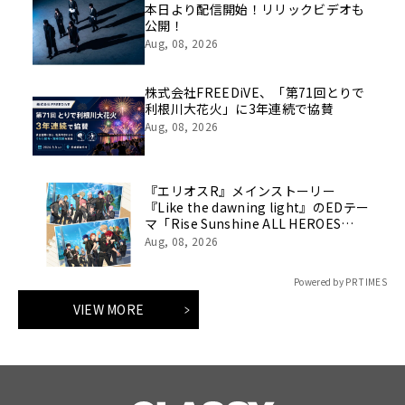
本日より配信開始！リリックビデオも
公開！
Aug, 08, 2026
株式会社FREEDiVE、「第71回とりで
利根川大花火」に3年連続で協賛
Aug, 08, 2026
『エリオスR』メインストーリー
『Like the dawning light』のEDテー
マ「Rise Sunshine ALL HEROES
Ver.」がフルサイズ配信決定！
Aug, 08, 2026
Powered by PR TIMES
VIEW MORE