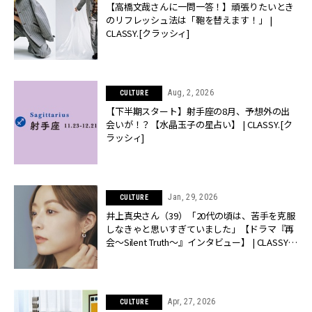
【高橋文哉さんに一問一答！】頑張りたいとき
のリフレッシュ法は「鞄を替えます！」 |
CLASSY.[クラッシィ]
Aug, 2, 2026
CULTURE
【下半期スタート】射手座の8月、予想外の出
会いが！？【水晶玉子の星占い】 | CLASSY.[ク
ラッシィ]
Jan, 29, 2026
CULTURE
井上真央さん（39）「20代の頃は、苦手を克服
しなきゃと思いすぎていました」【ドラマ『再
会〜Silent Truth〜』インタビュー】 | CLASSY.
[クラッシィ]
Apr, 27, 2026
CULTURE