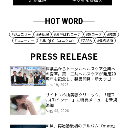
定期購読
デジタル版購入
HOT WORD
#ジュエリー
#通勤服
#お呼ばれコーデ
#旅コーデ
#結婚
#スニーカー
#UNIQLO（ユニクロ）
#ZARA
#骨格診断
PRESS RELEASE
医薬品からトータルヘルスケア企業へ
の変革。第一三共ヘルスケアが発足20
周年を記念し、製品開発・新カテゴリ
挑戦の舞台や旧社統合時のエピソード
Jun, 19, 2026
を社員の想いとともに振り返る特別映
像を公開！
サイトリ杉山美容クリニック、「膣フ
ル(R)インナー」に特典メニューを新規
追加
Aug, 08, 2026
AliA、再始動後初のアルバム『mate』