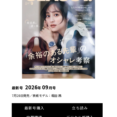
2026
09
最新号
年
月号
7月28日発売／
表紙モデル：堀田 茜
最新号購入
立ち読み