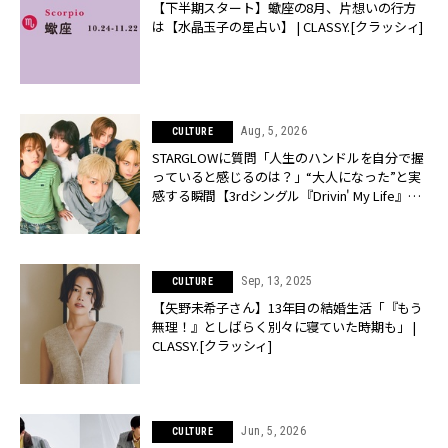
【下半期スタート】蠍座の8月、片想いの行方
は【水晶玉子の星占い】 | CLASSY.[クラッシィ]
Aug, 5, 2026
CULTURE
STARGLOWに質問「人生のハンドルを自分で握
っていると感じるのは？」“大️人になった”と実
感する瞬間【3rdシングル『Drivin' My Life』発
売】 | CLASSY.[クラッシィ]
Sep, 13, 2025
CULTURE
【矢野未希子さん】13年目の結婚生活「『もう
無理！』としばらく別々に寝ていた時期も」 |
CLASSY.[クラッシィ]
Jun, 5, 2026
CULTURE