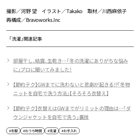
撮影／河野 望 イラスト／Takako 取材／川西麻依子
再構成／Bravoworks.Inc
「洗濯」関連記事
部屋干し、結露、生乾き…「冬の洗濯にありがちな悩み
に」プロに聞いてみました！
【節約テク】GWまでに洗わないと悲劇が起きる!?「冬物
ニットを自宅で洗う方法」【そろそろ衣替え】
【節約テク】衣替えはGWまでがリミットの理由は…「ダ
ウンジャケットを自宅で洗う」裏技
#冬服
#おうち時間
#洗濯
#お手入れ