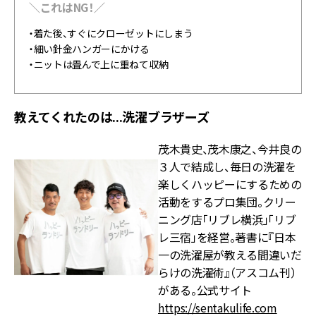
＼これはNG！／
・着た後、すぐにクローゼットにしまう
・細い針金ハンガーにかける
・ニットは畳んで上に重ねて収納
教えてくれたのは...洗濯ブラザーズ
茂木貴史、茂木康之、今井良の
３人で結成し、毎日の洗濯を
楽しくハッピーにするための
活動をするプロ集団。クリー
ニング店「リブレ横浜」「リブ
レ三宿」を経営。著書に『日本
一の洗濯屋が教える間違いだ
らけの洗濯術』（アスコム刊）
がある。公式サイト
https://sentakulife.com