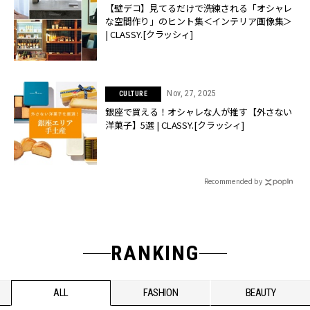
【壁デコ】見てるだけで洗練される「オシャレ
な空間作り」のヒント集＜インテリア画像集＞
| CLASSY.[クラッシィ]
Nov, 27, 2025
CULTURE
銀座で買える！オシャレな人が推す【外さない
洋菓子】5選 | CLASSY.[クラッシィ]
Recommended by
RANKING
ALL
FASHION
BEAUTY