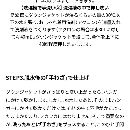
には、取りはずしておきます。
上
【洗濯槽で手洗い②】 洗濯槽の中で押し洗い
作
洗濯槽にダウンジャケットが浸るくらいの量の30°C以
下の水を張り、おしゃれ着用洗剤（アクロン）を適量入れ
、
て洗剤液をつくります（アクロンの場合は水30Lに対し
こ
てキ40ml）。ダウンジャケットを浸して、全体を上下に
洗
40回程度押し洗いします。
に
STEP3.脱水後の「手わざ」で仕上げ
ダウンジャケットがさっぱりと洗い上がったら、ハンガー
にかけて乾かします。しかし、脱水したあと、そのままハン
ガーにかけて乾かすだけでは、布地の中で羽毛がかたよっ
たままかたまり、フカフカにはなりません。そこで重要なの
が、
洗ったあとに「手わざ」をプラスする
こと。このひと手間