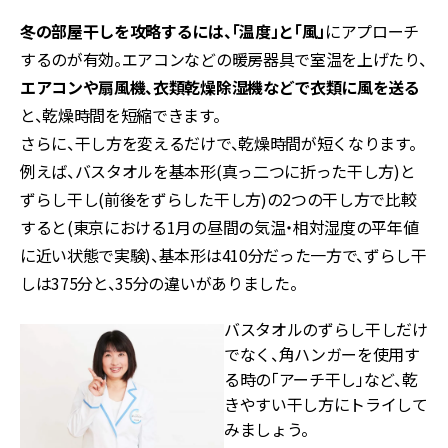
冬の部屋干しを攻略するには、「温度」と「風」
にアプローチ
するのが有効。エアコンなどの暖房器具で室温を上げたり、
エアコンや扇風機、衣類乾燥除湿機などで衣類に風を送る
と、乾燥時間を短縮できます。
さらに、干し方を変えるだけで、乾燥時間が短くなります。
例えば、バスタオルを基本形(真っ二つに折った干し方)と
ずらし干し(前後をずらした干し方)の2つの干し方で比較
すると(東京における1月の昼間の気温・相対湿度の平年値
に近い状態で実験)、基本形は410分だった一方で、ずらし干
しは375分と、35分の違いがありました。
バスタオルのずらし干しだけ
でなく、角ハンガーを使用す
る時の「アーチ干し」など、乾
きやすい干し方にトライして
みましょう。