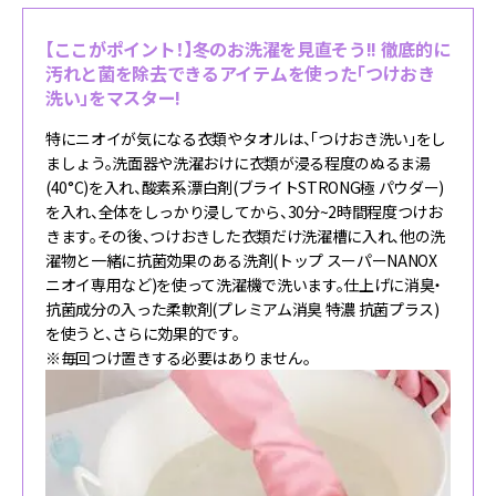
【ここがポイント！】冬のお洗濯を見直そう!! 徹底的に
汚れと菌を除去できるアイテムを使った「つけおき
洗い」をマスター!
特にニオイが気になる衣類やタオルは、「つけおき洗い」をし
ましょう。洗面器や洗濯おけに衣類が浸る程度のぬるま湯
(40°C)を入れ、酸素系漂白剤(ブライトSTRONG極 パウダー)
を入れ、全体をしっかり浸してから、30分~2時間程度つけお
きます。その後、つけおきした衣類だけ洗濯槽に入れ、他の洗
濯物と一緒に抗菌効果のある洗剤(トップ スーパーNANOX
ニオイ専用など)を使って洗濯機で洗います。仕上げに消臭・
抗菌成分の入った柔軟剤(プレミアム消臭 特濃 抗菌プラス)
を使うと、さらに効果的です。
※毎回つけ置きする必要はありません。